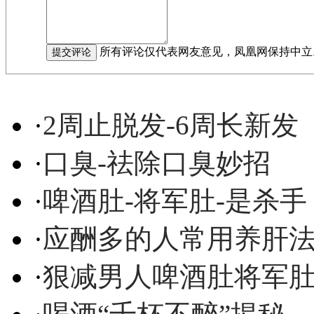
所有评论仅代表网友意见，凤凰网保持中立
·
2周止脱发-6周长新发
·
口臭-祛除口臭妙招
·
啤酒肚-将军肚-是杀手
·
应酬多的人常用养肝
·
狠减男人啤酒肚将军