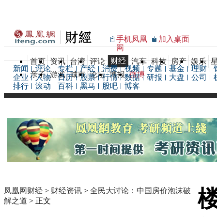
手机凤凰
加入桌面
网
财经
首页
资讯
台湾
评论
汽车
科技
房产
娱乐
新闻
评论
专栏
产经
消费
视频
专题
基金
理财
亲子
游戏
城市
论坛
博报
微博
企业
人物
日历
股票
行情
数据
研报
大盘
公司
排行
滚动
百科
黑马
股吧
博客
凤凰网财经
>
财经资讯
>
全民大讨论：中国房价泡沫破
解之道
> 正文