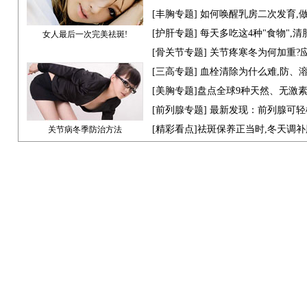
[
丰胸专题
] 如何唤醒乳房二次发育,
[
护肝专题
] 每天多吃这4种"食物",
女人最后一次完美祛斑!
[骨关节专题] 关节疼寒冬为何加重?
[
三高专题
] 血栓清除为什么难,防、
[
美胸专题
]盘点全球9种天然、无激
[
前列腺专题
] 最新发现：前列腺可轻
[
精彩看点
]祛斑保养正当时,冬天调
关节病冬季防治方法