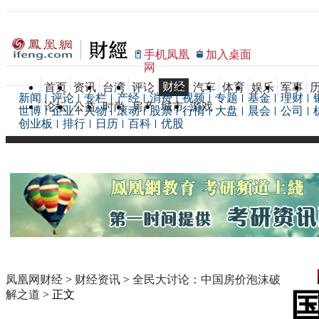
手机凤凰
加入桌面
网
财经
首页
资讯
台湾
评论
汽车
体育
娱乐
军事
新闻
评论
专栏
产经
消费
视频
专题
基金
理财
论坛
公益
时尚
房产
城市
游戏
世博
企业
人物
滚动
股票
行情
大盘
晨会
公司
创业板
排行
日历
百科
优股
凤凰网财经
>
财经资讯
>
全民大讨论：中国房价泡沫破
解之道
> 正文