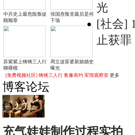
光
中共史上最危险叛徒
张国焘叛党最后是何
[社会]
顾顺章
下场
止获罪
苏紫紫上锵锵三人行
周立波富婆新娘婚史
聊裸模
曝光
[免费视频社区]
锵锵三人行
鲁豫有约
军情观察室
更多
博客论坛
充气娃娃制作过程实拍