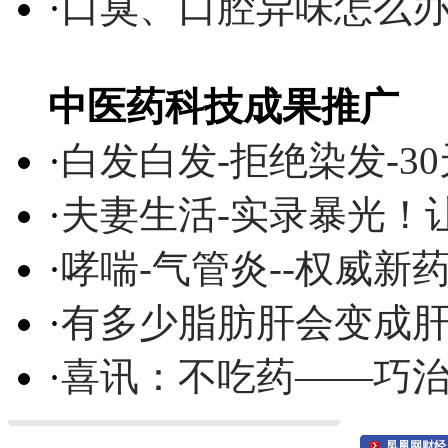
·
口臭、口腔异味怎么
中医药科技成果推广
·
白发白发-拒绝染发-3
·
夫妻生活-实录暴光！
·
哮喘-气管炎--权威
·
有多少脂肪肝会变成
·
喜讯：不吃药——巧
凤凰网财经