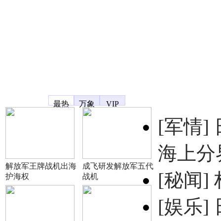
凤凰宽频
最热
万象
VIP
[军情]
海上分
解放军王牌战机出海
成飞研发解放军五代
[秘闻]
护海权
战机
[娱乐]