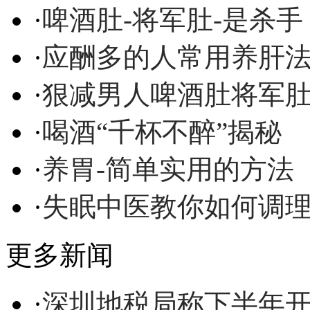
·
啤酒肚-将军肚-是杀手
·
应酬多的人常用养肝
·
狠减男人啤酒肚将军
·
喝酒“千杯不醉”揭秘
·
养胃-简单实用的方法
·
失眠中医教你如何调
更多新闻
·
深圳地税局称下半年