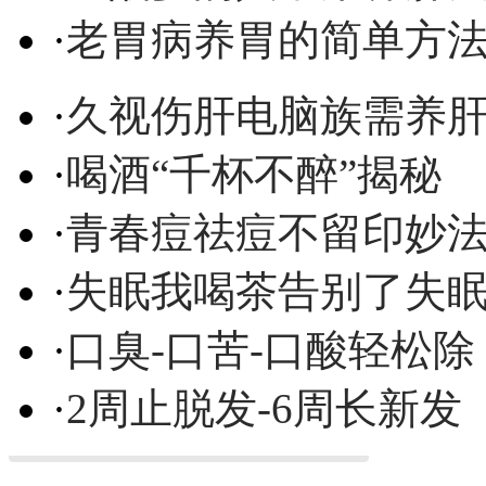
·
老胃病养胃的简单方
·
久视伤肝电脑族需养
·
喝酒“千杯不醉”揭秘
·
青春痘祛痘不留印妙
·
失眠我喝茶告别了失
·
口臭-口苦-口酸轻松除
·
2周止脱发-6周长新发