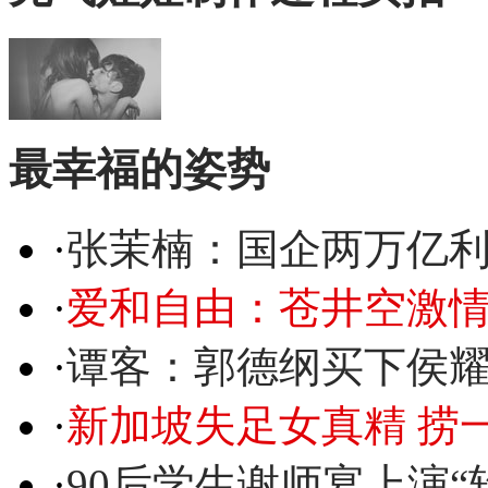
最幸福的姿势
·
张茉楠：国企两万亿
·
爱和自由：苍井空激情
·
谭客：郭德纲买下侯
·
新加坡失足女真精 捞
·
90后学生谢师宴上演“