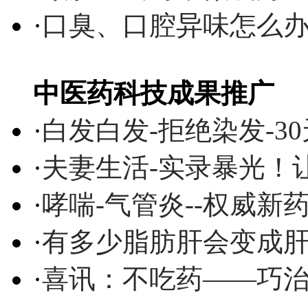
·
口臭、口腔异味怎么
中医药科技成果推广
·
白发白发-拒绝染发-3
·
夫妻生活-实录暴光！
·
哮喘-气管炎--权威
·
有多少脂肪肝会变成
·
喜讯：不吃药——巧