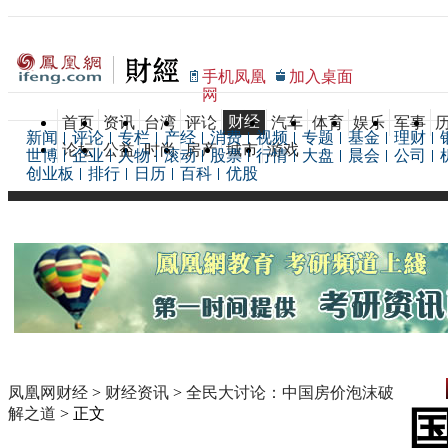
手机凤凰
加入桌面
网
财经
首页
资讯
台湾
评论
汽车
体育
娱乐
军事
新闻
评论
专栏
产经
消费
视频
专题
基金
理财
论坛
公益
时尚
房产
城市
游戏
世博
企业
人物
滚动
股票
行情
大盘
晨会
公司
创业板
排行
日历
百科
优股
凤凰网财经
>
财经资讯
>
全民大讨论：中国房价泡沫破
解之道
> 正文