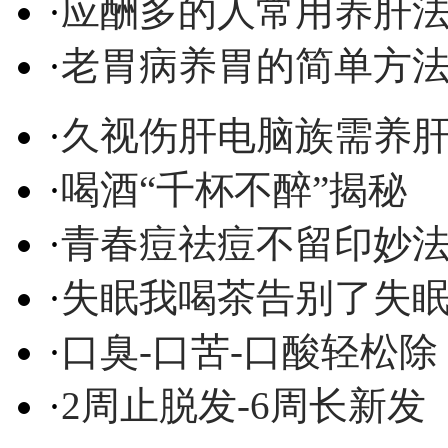
·
应酬多的人常用养肝
·
老胃病养胃的简单方
·
久视伤肝电脑族需养
·
喝酒“千杯不醉”揭秘
·
青春痘祛痘不留印妙
·
失眠我喝茶告别了失
·
口臭-口苦-口酸轻松除
·
2周止脱发-6周长新发