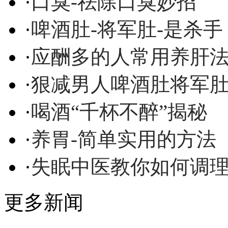
·
口臭-祛除口臭妙招
·
啤酒肚-将军肚-是杀手
·
应酬多的人常用养肝
·
狠减男人啤酒肚将军
·
喝酒“千杯不醉”揭秘
·
养胃-简单实用的方法
·
失眠中医教你如何调
更多新闻