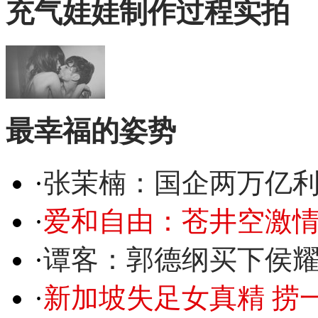
充气娃娃制作过程实拍
最幸福的姿势
·
张茉楠：国企两万亿
·
爱和自由：苍井空激情
·
谭客：郭德纲买下侯
·
新加坡失足女真精 捞