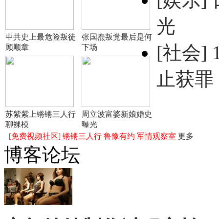
光
中共史上最危险叛徒
张国焘叛党最后是何
[社会]
顾顺章
下场
止获罪
苏紫紫上锵锵三人行
周立波富婆新娘婚史
聊裸模
曝光
[免费视频社区]
锵锵三人行
鲁豫有约
军情观察室
更多
博客论坛