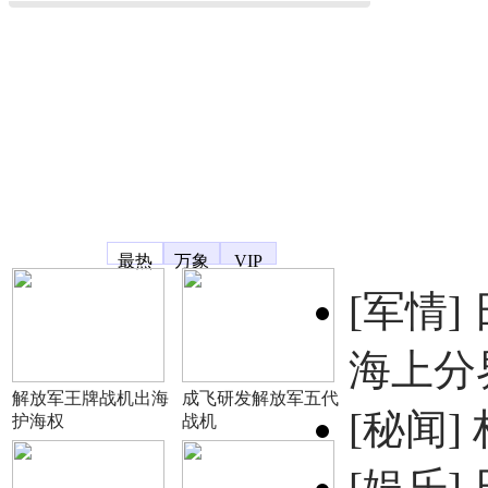
凤凰宽频
最热
万象
VIP
[军情]
海上分
解放军王牌战机出海
成飞研发解放军五代
[秘闻]
护海权
战机
[娱乐]