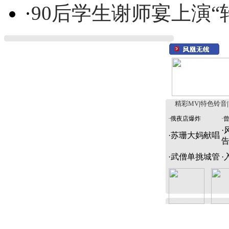
·
90后学生谢师宴上演“
精彩MV
|
特色铃音
|
·
俄夜店爆炸
·
·
·
苏珊大妈献唱
·
武僧单挑城管
·