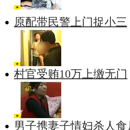
原配带民警上门捉小三
村官受贿10万上缴无门
男子携妻子情妇杀人食