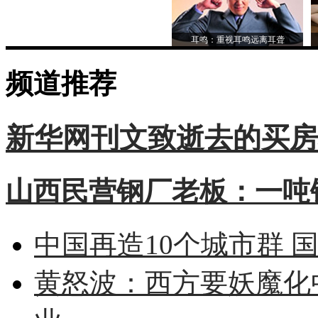
耳鸣：重视耳鸣远离耳聋
频道推荐
新华网刊文致逝去的买房
山西民营钢厂老板：一吨钢
中国再造10个城市群 
黄怒波：西方要妖魔化