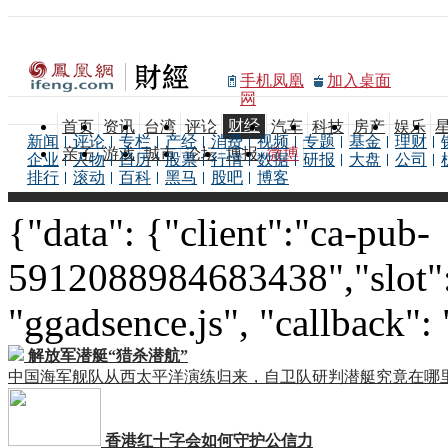
手机凤凰
加入桌面
网
财经
首页
资讯
台湾
评论
汽车
科技
房产
娱乐
新闻
评论
专栏
产经
消费
视频
专题
基金
理财
亲子
游戏
城市
论坛
博报
微博
企业
人物
日历
股票
行情
数据
研报
大盘
公司
排行
滚动
百科
黑马
股吧
博客
{"data": {"client":"ca-pub-
5912088984683438","slot":
"ggadsence.js", "callback":
解放军潜艇“猎杀潜航”
中国海军舰队从西太平洋演练归来，自卫队研判潜艇究竟在哪
香港红十字会如何守护公信力