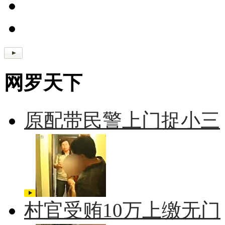
网罗天下
原配带民警上门捉小三
村官受贿10万上缴无门