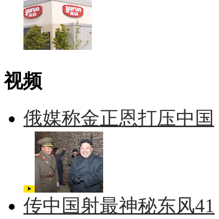
视频
俄媒称金正恩打压中国
传中国射最神秘东风41