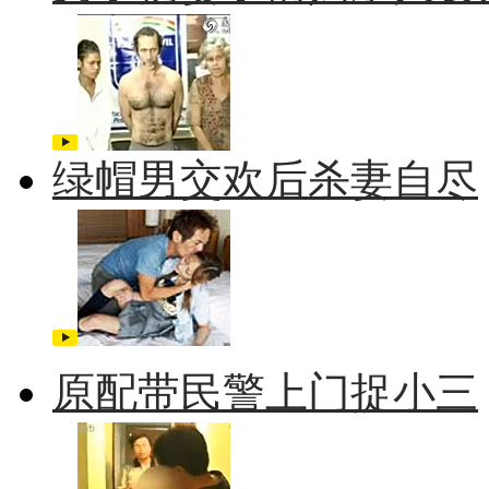
绿帽男交欢后杀妻自尽
原配带民警上门捉小三