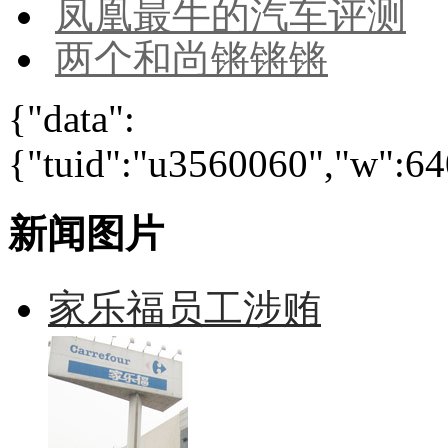
凤凰最牛的汽车评测
两个和尚锵锵锵
{"data":
{"tuid":"u3560060","w":640
新闻图片
家乐福员工涉贿