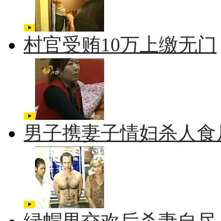
村官受贿10万上缴无门
男子携妻子情妇杀人食