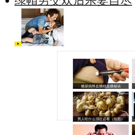
绿帽男交欢后杀妻自尽
糖尿病降血糖稳血糖秘诀
男人吃什么强壮必看（组图）