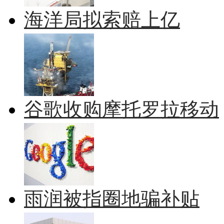
海洋局拟索赔上亿
谷歌收购摩托罗拉移动
雨润被指圈地骗补贴