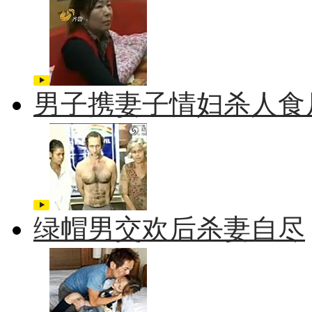
男子携妻子情妇杀人食
绿帽男交欢后杀妻自尽