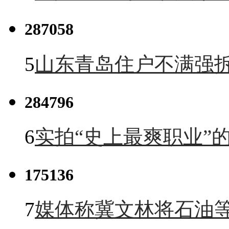
287058
5
山东青岛住户不满强
284796
6
实拍“史上最爽职业”的
175136
7
媒体称冀文林将石油等