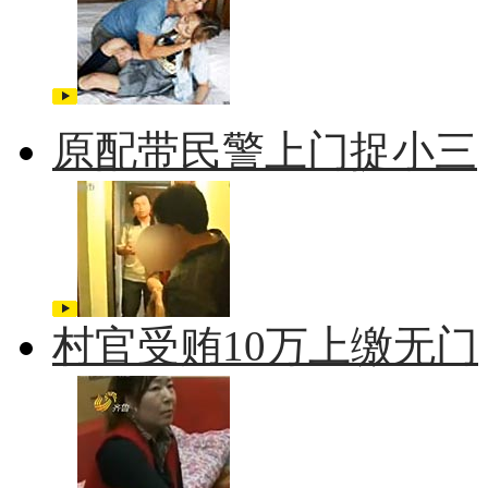
原配带民警上门捉小三
村官受贿10万上缴无门