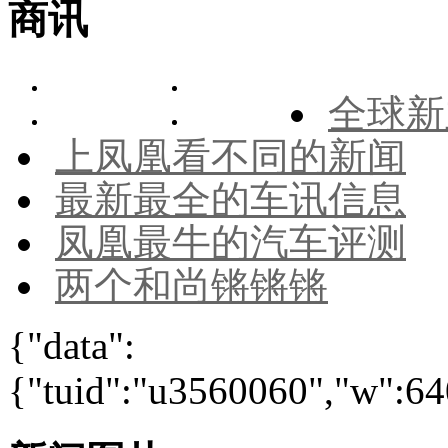
商讯
全球新
上凤凰看不同的新闻
最新最全的车讯信息
凤凰最牛的汽车评测
两个和尚锵锵锵
{"data":
{"tuid":"u3560060","w":640