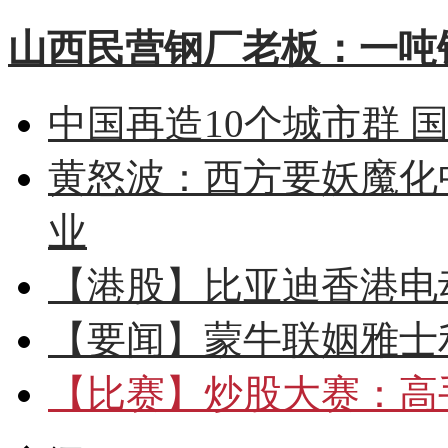
山西民营钢厂老板：一吨钢
中国再造10个城市群 
黄怒波：西方要妖魔化
业
【港股】
比亚迪香港电
【要闻】
蒙牛联姻雅士
【比赛】
炒股大赛：高手