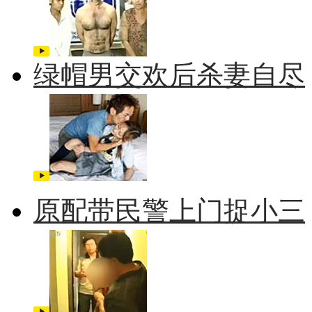
绿帽男交欢后杀妻自尽
原配带民警上门捉小三