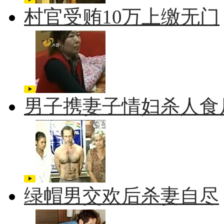
村官受贿10万上缴无门
男子携妻子情妇杀人食
绿帽男交欢后杀妻自尽