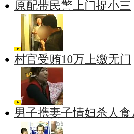
原配带民警上门捉小三
村官受贿10万上缴无门
男子携妻子情妇杀人食