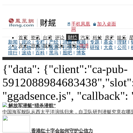
手机凤凰
加入桌面
网
财经
首页
资讯
台湾
评论
汽车
科技
房产
娱乐
新闻
评论
专栏
产经
消费
视频
专题
基金
理财
亲子
游戏
城市
论坛
博报
微博
企业
人物
日历
股票
行情
数据
研报
大盘
公司
排行
滚动
百科
黑马
股吧
博客
{"data": {"client":"ca-pub-
5912088984683438","slot":
"ggadsence.js", "callback":
解放军潜艇“猎杀潜航”
中国海军舰队从西太平洋演练归来，自卫队研判潜艇究竟在哪
香港红十字会如何守护公信力