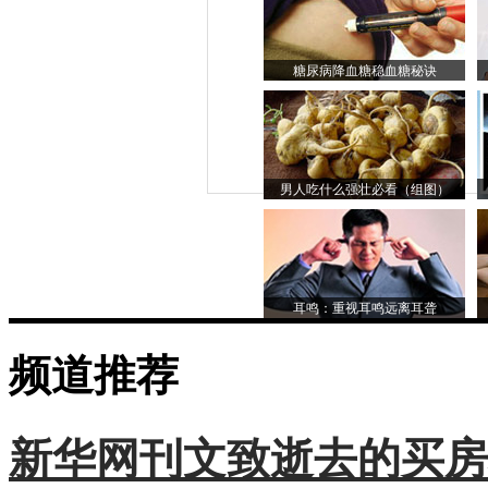
糖尿病降血糖稳血糖秘诀
男人吃什么强壮必看（组图）
耳鸣：重视耳鸣远离耳聋
频道推荐
新华网刊文致逝去的买房