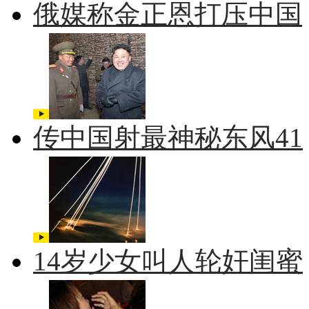
俄媒称金正恩打压中国
传中国射最神秘东风41
14岁少女叫人轮奸闺蜜