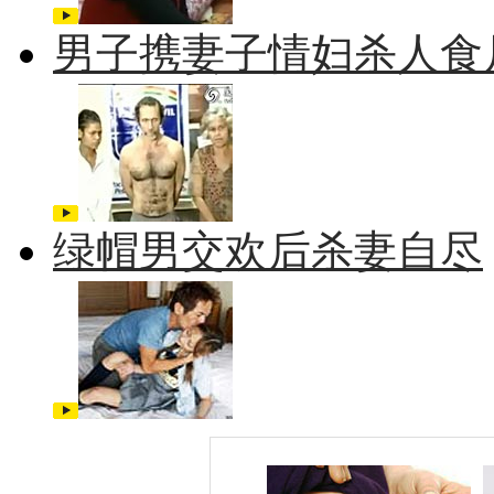
男子携妻子情妇杀人食
绿帽男交欢后杀妻自尽