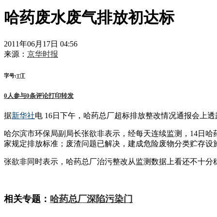
哈药废水废气排放初达标
2011年06月17日 04:56
来源：
京华时报
T
字号:
|
T
0
人参与
0
条评论
打印
转发
据
新华社
电 16日下午，哈药总厂超标排放整改情况通报会上
哈尔滨市环保局副局长张欲非表示，经每天连续监测，14日哈药
家规定排放标准；废渣问题已解决，建成危险废物分类贮存设
张欲非同时表示，哈药总厂治污整改从监测数据上看还不十分
相关专题：
哈药总厂深陷污染门