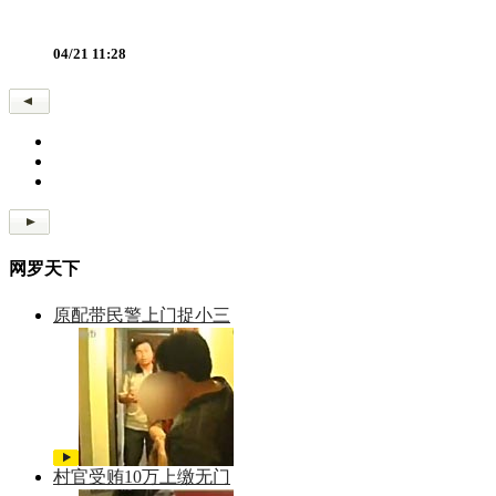
04/21 11:28
网罗天下
原配带民警上门捉小三
村官受贿10万上缴无门