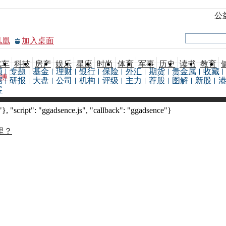
公
凤凰
加入桌面
汽车
科技
房产
娱乐
星座
时尚
体育
军事
历史
读书
教育
频
专题
基金
理财
银行
保险
外汇
期货
贵金属
收藏
博
据
研报
大盘
公司
机构
评级
主力
荐股
图解
新股
客
 "script": "ggadsence.js", "callback": "ggadsence"}
里？