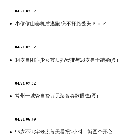
04/21 07:02
小偷偷山寨机后逃跑 慌不择路丢失iPhone5
04/21 07:02
14岁自闭症少女被后妈安排与28岁男子结婚(图)
04/21 07:02
常州一城管自费万元装备谷歌眼镜(图)
04/21 06:49
95岁不识字老太每天看报2小时：就图个开心