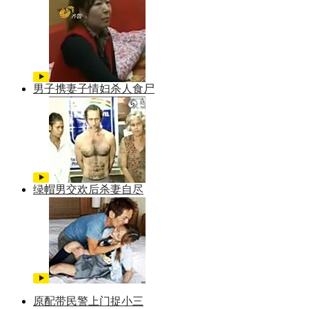
男子携妻子情妇杀人食尸
绿帽男交欢后杀妻自尽
原配带民警上门捉小三