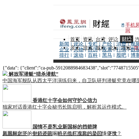
手机
网
财经
首页
资讯
台湾
评论
新闻
评论
专栏
产经
消费
视
亲子
游戏
城市
论坛
博报
微
企业
人物
日历
股票
行情
数
排行
滚动
百科
黑马
股吧
博
{"data": {"client":"ca-pub-5912088984683438","slot":"7748715505"},
解放军潜艇“猎杀潜航”
中国海军舰队从西太平洋演练归来，自卫队研判潜艇究竟在哪
香港红十字会如何守护公信力
独家对话香港红十字会秘书长陈启明，解析其运作模式。
国情不是乳业新国标的挡箭牌
新国标之下的牛奶还能喝吗？低标准真的是国情使然？
凤凰网财经
>
财经资讯
>
哈药总厂深陷污染门
> 正文