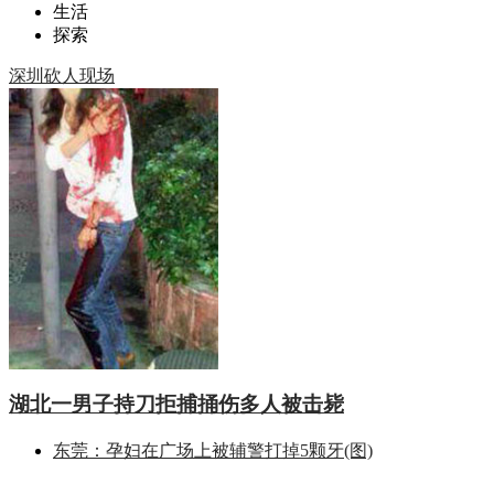
生活
探索
深圳砍人现场
湖北一男子持刀拒捕捅伤多人被击毙
东莞：孕妇在广场上被辅警打掉5颗牙(图)