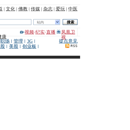
益
|
文化
|
佛教
|
传媒
|
杂志
|
爱玩
|
中医
站内
视频
·
纪实
·
直播
凤凰卫
健康
视
职场
管理
3G
提点意见
港股
美股
创业板