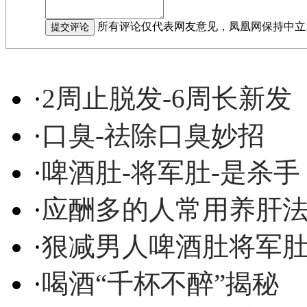
所有评论仅代表网友意见，凤凰网保持中立
·
2周止脱发-6周长新发
·
口臭-祛除口臭妙招
·
啤酒肚-将军肚-是杀手
·
应酬多的人常用养肝
·
狠减男人啤酒肚将军
·
喝酒“千杯不醉”揭秘