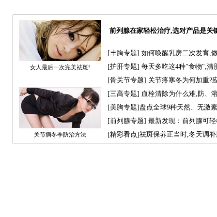
前列腺在家轻松治疗,选对产品是关
[
丰胸专题
] 如何唤醒乳房二次发育,
[
护肝专题
] 每天多吃这4种"食物",
女人最后一次完美祛斑!
[骨关节专题] 关节疼寒冬为何加重?
[
三高专题
] 血栓清除为什么难,防、
[
美胸专题
]盘点全球9种天然、无激
[
前列腺专题
] 最新发现：前列腺可轻
[
精彩看点
]祛斑保养正当时,冬天调
关节病冬季防治方法