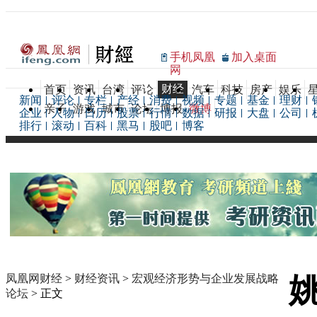
手机凤凰
加入桌面
网
财经
首页
资讯
台湾
评论
汽车
科技
房产
娱乐
新闻
评论
专栏
产经
消费
视频
专题
基金
理财
亲子
游戏
城市
论坛
博报
微博
企业
人物
日历
股票
行情
数据
研报
大盘
公司
排行
滚动
百科
黑马
股吧
博客
凤凰网财经
>
财经资讯
>
宏观经济形势与企业发展战略
论坛
> 正文