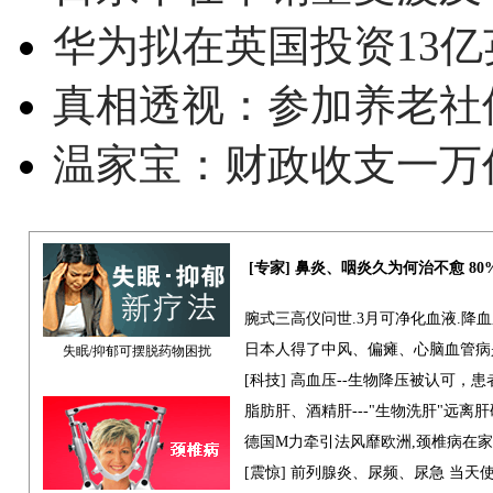
华为拟在英国投资13亿英
真相透视：参加养老社
温家宝：财政收支一万
[专家] 鼻炎、咽炎久为何治不愈 8
腕式三高仪问世.3月可净化血液.降
日本人得了中风、偏瘫、心脑血管病
失眠/抑郁可摆脱药物困扰
[科技] 高血压--生物降压被认可，
脂肪肝、酒精肝---"生物洗肝"远离
德国M力牵引法风靡欧洲,颈椎病在
[震惊] 前列腺炎、尿频、尿急 当天