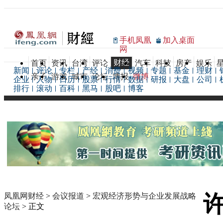
手机凤凰
加入桌面
网
财经
首页
资讯
台湾
评论
汽车
科技
房产
娱乐
新闻
评论
专栏
产经
消费
视频
专题
基金
理财
亲子
游戏
城市
论坛
博报
微博
企业
人物
日历
股票
行情
数据
研报
大盘
公司
排行
滚动
百科
黑马
股吧
博客
凤凰网财经
>
会议报道
>
宏观经济形势与企业发展战略
论坛
> 正文