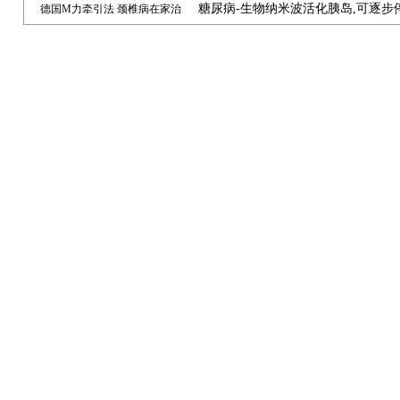
糖尿病-生物纳米波活化胰岛,可逐步
德国M力牵引法 颈椎病在家治