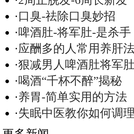
·
口臭-祛除口臭妙招
·
啤酒肚-将军肚-是杀手
·
应酬多的人常用养肝
·
狠减男人啤酒肚将军
·
喝酒“千杯不醉”揭秘
·
养胃-简单实用的方法
·
失眠中医教你如何调
更多新闻