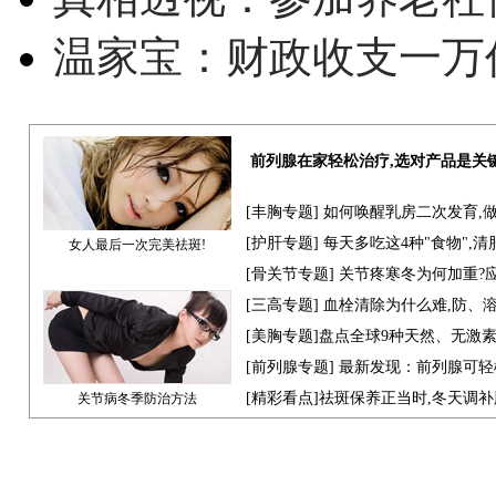
温家宝：财政收支一万
前列腺在家轻松治疗,选对产品是关
[
丰胸专题
] 如何唤醒乳房二次发育,
[
护肝专题
] 每天多吃这4种"食物",
女人最后一次完美祛斑!
[骨关节专题] 关节疼寒冬为何加重?
[
三高专题
] 血栓清除为什么难,防、
[
美胸专题
]盘点全球9种天然、无激
[
前列腺专题
] 最新发现：前列腺可轻
[
精彩看点
]祛斑保养正当时,冬天调
关节病冬季防治方法