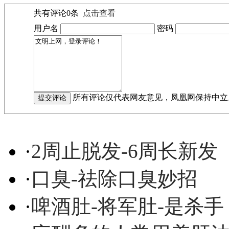
共有评论
0
条
点击查看
用户名
密码
所有评论仅代表网友意见，凤凰网保持中立
·
2周止脱发-6周长新发
·
口臭-祛除口臭妙招
·
啤酒肚-将军肚-是杀手