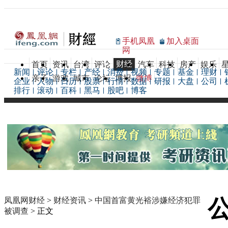
手机凤凰
加入桌面
网
财经
首页
资讯
台湾
评论
汽车
科技
房产
娱乐
新闻
评论
专栏
产经
消费
视频
专题
基金
理财
亲子
游戏
城市
论坛
博报
微博
企业
人物
日历
股票
行情
数据
研报
大盘
公司
排行
滚动
百科
黑马
股吧
博客
凤凰网财经
>
财经资讯
>
中国首富黄光裕涉嫌经济犯罪
被调查
> 正文