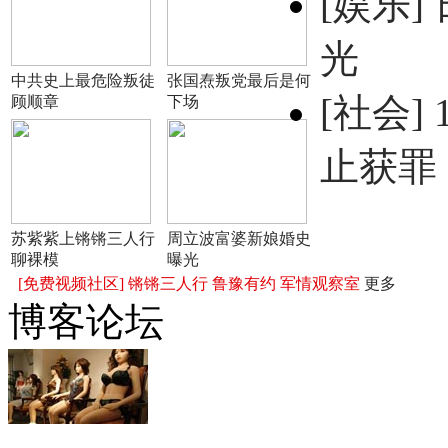
[娱乐]
光
中共史上最危险叛徒
张国焘叛党最后是何
[社会]
顾顺章
下场
止获罪
苏紫紫上锵锵三人行
周立波富婆新娘婚史
聊裸模
曝光
[免费视频社区]
锵锵三人行
鲁豫有约
军情观察室
更多
博客论坛