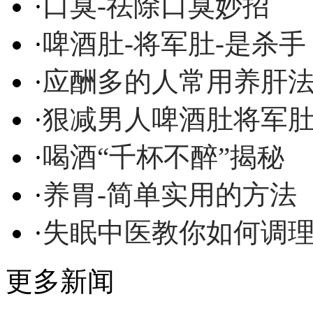
·
口臭-祛除口臭妙招
·
啤酒肚-将军肚-是杀手
·
应酬多的人常用养肝
·
狠减男人啤酒肚将军
·
喝酒“千杯不醉”揭秘
·
养胃-简单实用的方法
·
失眠中医教你如何调
更多新闻