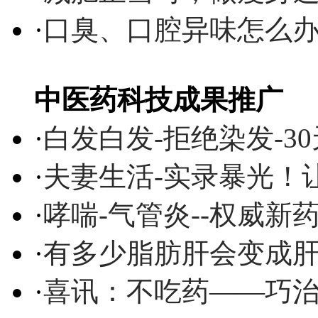
·
口臭、口腔异味怎么
中医药科技成果推广
·
白发白发-拒绝染发-3
·
夫妻生活-实录暴光！
·
哮喘-气管炎--权威
·
有多少脂肪肝会变成
·
喜讯：不吃药——巧