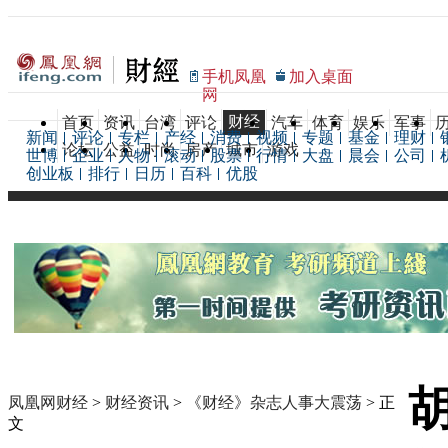
手机凤凰
加入桌面
网
财经
首页
资讯
台湾
评论
汽车
体育
娱乐
军事
新闻
评论
专栏
产经
消费
视频
专题
基金
理财
论坛
公益
时尚
房产
城市
游戏
世博
企业
人物
滚动
股票
行情
大盘
晨会
公司
创业板
排行
日历
百科
优股
凤凰网财经
>
财经资讯
>
《财经》杂志人事大震荡
> 正
文