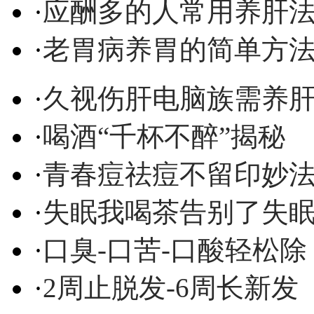
·
应酬多的人常用养肝
·
老胃病养胃的简单方
·
久视伤肝电脑族需养
·
喝酒“千杯不醉”揭秘
·
青春痘祛痘不留印妙
·
失眠我喝茶告别了失
·
口臭-口苦-口酸轻松除
·
2周止脱发-6周长新发