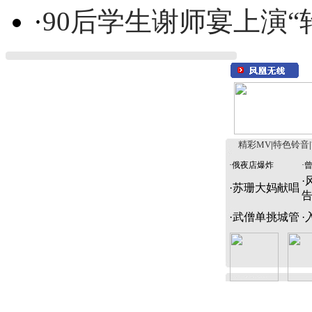
·
90后学生谢师宴上演“
精彩MV
|
特色铃音
|
·
俄夜店爆炸
·
·
·
苏珊大妈献唱
·
武僧单挑城管
·