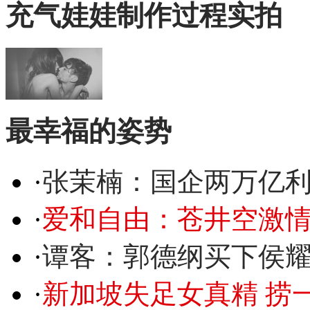
充气娃娃制作过程实拍
最幸福的姿势
·
张茉楠：国企两万亿
·
爱和自由：苍井空激情
·
谭客：郭德纲买下侯
·
新加坡失足女真精 捞