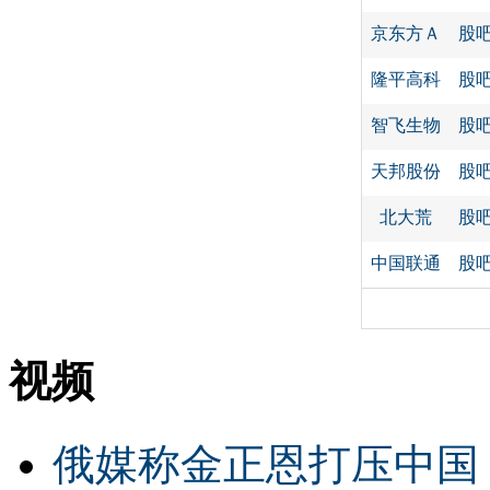
京东方Ａ
股
隆平高科
股
智飞生物
股
天邦股份
股
北大荒
股
中国联通
股
视频
俄媒称金正恩打压中国