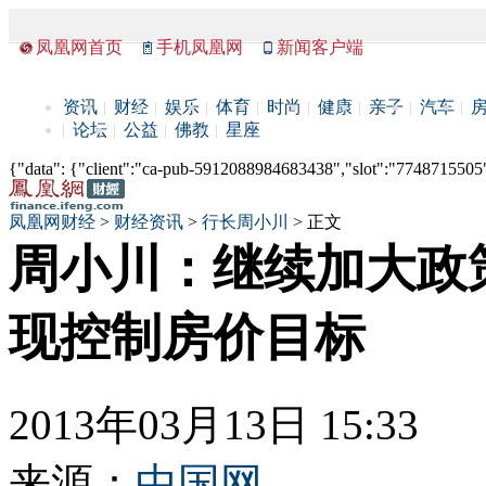
凤凰网首页
手机凤凰网
新闻客户端
资讯
财经
娱乐
体育
时尚
健康
亲子
汽车
论坛
公益
佛教
星座
{"data": {"client":"ca-pub-5912088984683438","slot":"7748715505"},
凤凰网财经
>
财经资讯
>
行长周小川
> 正文
周小川：继续加大政
现控制房价目标
2013年03月13日 15:33
来源：
中国网