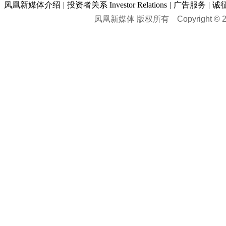
时尚品牌库
科技专题
|
探索
论坛
|
报价库
|
图片库
凤凰新媒体介绍
|
投资者关系 Investor Relations
|
广告服务
|
诚
理财：
轶闻秘档
|
历史映像室
凤凰新媒体 版权所有
Copyright © 20
健康：
历史专题
|
民间说史
城市：
基金
|
理财
|
银行
|
保险
外汇
|
期货
|
黄金
养生
|
食疗
|
心理
|
疾病
文化：
对话
|
专栏
|
城市之星
收藏
|
职场
热点
|
论坛
|
找大夫
陕西
|
河南
|
广州
|
重庆
文化时评
|
文坛往事
图库
|
百科
|
疾病查询
青岛
|
福州
|
厦门
|
宁波
房产：
人文轶闻
|
文化热点
专题
|
卡路里计算器
辽宁
|
山东
|
天津
视频
|
健康无小事
资讯
|
政策
|
市场
|
专题
教育：
旅游：
高清大图
|
豪宅
|
家居
建筑
|
风水
|
访谈
|
置业
高考
|
公务员
|
考研
百家迹忆
|
全球GO
|
专题
房企
|
曝光
|
新盘
|
公寓
育人者
|
教育投诉
游中感动
|
红酒美食
别墅
|
商业
|
旅游
|
海外
出境游
|
国内游
|
周边游
养老
|
热帖
|
宅男宅女
列国志
|
九州记
|
浮生闲
景点大全
|
高清大图