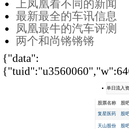
上凤凰看不同的新闻
最新最全的车讯信息
凤凰最牛的汽车评测
两个和尚锵锵锵
{"data":
{"tuid":"u3560060","w":640
单日流入
股票名称
股
复星医药
股
天山股份
股