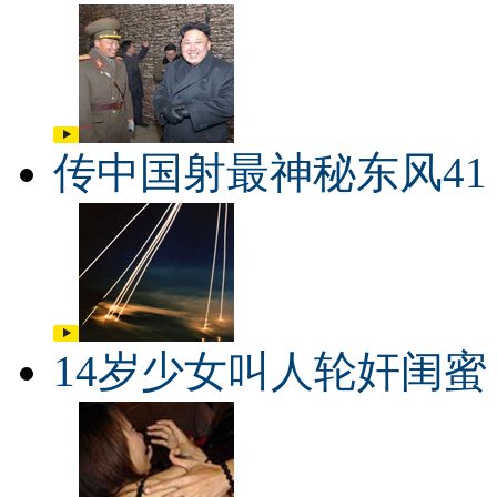
传中国射最神秘东风41
14岁少女叫人轮奸闺蜜