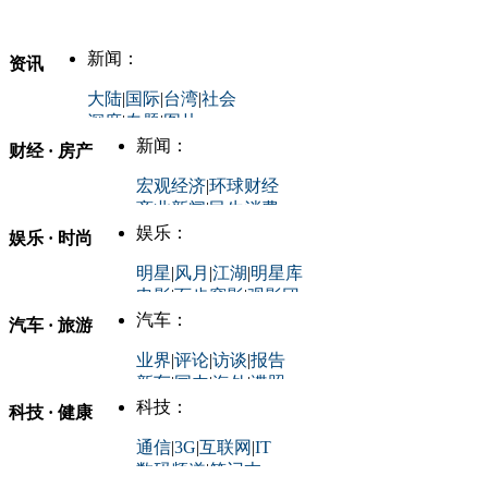
新闻：
资讯
大陆
|
国际
|
台湾
|
社会
深度
|
专题
|
图片
中国政要资料库
新闻：
财经 · 房产
评论：
宏观经济
|
环球财经
商业新闻
|
民生消费
时事开讲
娱乐：
娱乐 · 时尚
评论：
军事：
明星
|
风月
|
江湖
|
明星库
商业评论
|
宏观分析
电影
|
百步穿影
|
观影团
防务观察
|
防务写真
金融观察
|
财知道
星座
|
塔罗
|
演出
汽车：
汽车 · 旅游
中国军情
|
环球军情
外媒视角
凤凰网·非常道
|
星光邦
业界
|
评论
|
访谈
|
报告
体育：
股票：
时尚：
新车
|
国内
|
海外
|
谍照
购车
|
导购
|
试驾
|
图解
科技：
NBA
|
CBA
|
大局观
科技 · 健康
炒股大赛
|
图解资金流向
时装
|
美容
|
美体
|
论坛
文化
|
人文
|
酷车
|
游记
中超
|
国际足球
|
图片
投资观察
|
龙虎榜点评
化妆品库
|
试用中心
通信
|
3G
|
互联网
|
IT
用车
|
专栏
|
二手车
黑马追踪
|
明星分析师
情感
|
奢侈品
|
图片
数码频道
|
笔记本
历史：
赛事
|
城市站
|
经销商