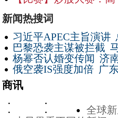
新闻热搜词
习近平APEC主旨演讲
巴黎恐袭主谋被拦截
杨幂否认婚变传闻
济
俄空袭IS强度加倍
广东
商讯
全球新