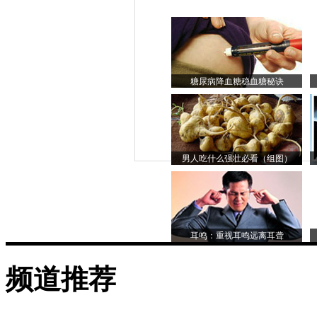
糖尿病降血糖稳血糖秘诀
男人吃什么强壮必看（组图）
耳鸣：重视耳鸣远离耳聋
频道推荐