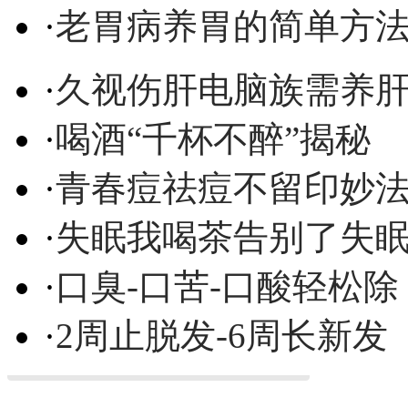
·
老胃病养胃的简单方
·
久视伤肝电脑族需养
·
喝酒“千杯不醉”揭秘
·
青春痘祛痘不留印妙
·
失眠我喝茶告别了失
·
口臭-口苦-口酸轻松除
·
2周止脱发-6周长新发