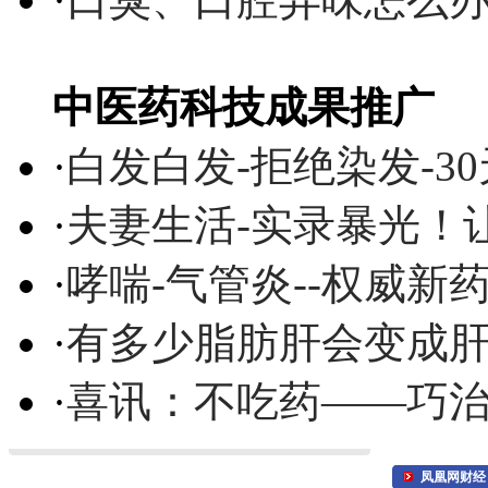
中医药科技成果推广
·
白发白发-拒绝染发-3
·
夫妻生活-实录暴光！
·
哮喘-气管炎--权威
·
有多少脂肪肝会变成
·
喜讯：不吃药——巧
凤凰网财经