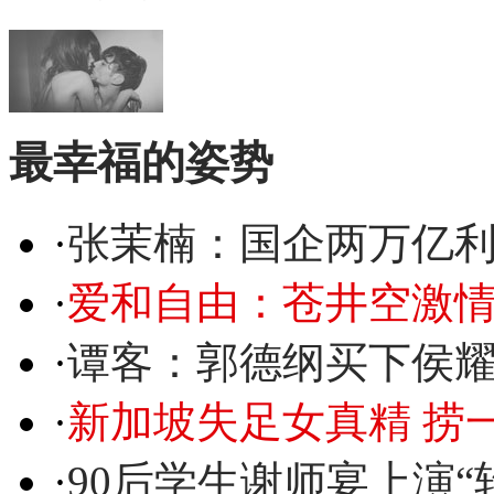
最幸福的姿势
·
张茉楠：国企两万亿
·
爱和自由：苍井空激情
·
谭客：郭德纲买下侯
·
新加坡失足女真精 捞
·
90后学生谢师宴上演“