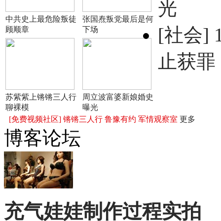
光
中共史上最危险叛徒
张国焘叛党最后是何
[社会]
顾顺章
下场
止获罪
苏紫紫上锵锵三人行
周立波富婆新娘婚史
聊裸模
曝光
[免费视频社区]
锵锵三人行
鲁豫有约
军情观察室
更多
博客论坛
充气娃娃制作过程实拍