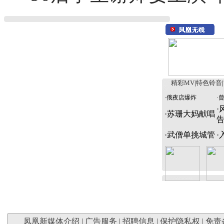
精彩MV
|
特色铃音
|
·
俄夜店爆炸
·
·
·
苏珊大妈献唱
·
武僧单挑城管
·
凤凰新媒体介绍
|
广告服务
|
招聘信息
|
保护隐私权
|
免责