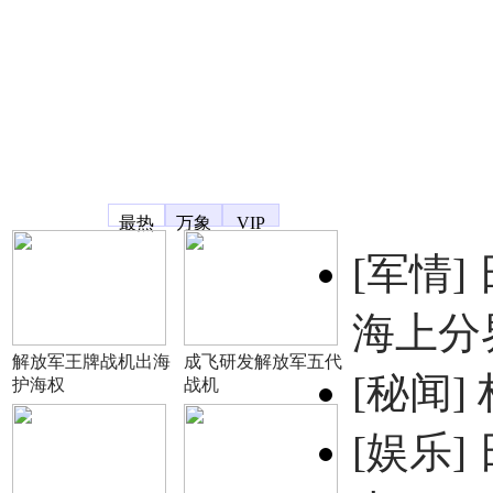
凤凰宽频
最热
万象
VIP
[军情]
海上分
解放军王牌战机出海
成飞研发解放军五代
[秘闻]
护海权
战机
[娱乐]