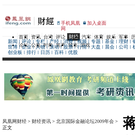
手机凤凰
加入桌面
网
财经
首页
资讯
台湾
评论
汽车
体育
娱乐
军事
新闻
评论
专栏
产经
消费
视频
专题
基金
理财
论坛
公益
时尚
房产
城市
游戏
世博
企业
人物
滚动
股票
行情
大盘
晨会
公司
创业板
排行
日历
百科
优股
凤凰网财经
>
财经资讯
>
北京国际金融论坛2009年会
>
正文