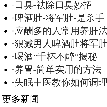
·
口臭-祛除口臭妙招
·
啤酒肚-将军肚-是杀手
·
应酬多的人常用养肝
·
狠减男人啤酒肚将军
·
喝酒“千杯不醉”揭秘
·
养胃-简单实用的方法
·
失眠中医教你如何调
更多新闻