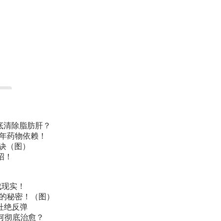
底清除脂肪肝？
常年药物依赖！
诀（图）
招！
成现实！
叫的秘密！（图）
杜绝反弹
何彻底治愈？