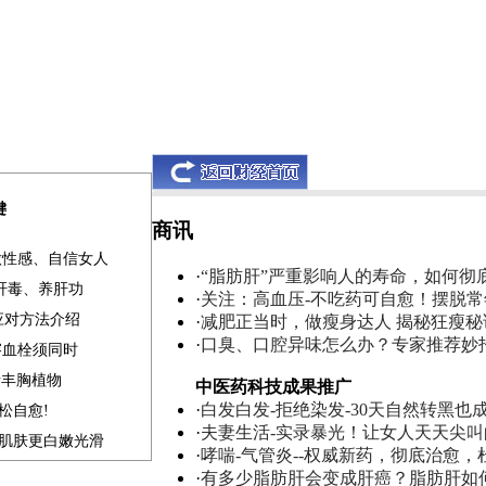
键
商讯
做性感、自信女人
·
“脂肪肝”严重影响人的寿命，如何彻
清肝毒、养肝功
·
关注：高血压-不吃药可自愈！摆脱
应对方法介绍
·
减肥正当时，做瘦身达人 揭秘狂瘦秘
·
口臭、口腔异味怎么办？专家推荐妙
溶血栓须同时
素丰胸植物
中医药科技成果推广
·
白发白发-拒绝染发-30天自然转黑也
松自愈!
·
夫妻生活-实录暴光！让女人天天尖
补肌肤更白嫩光滑
·
哮喘-气管炎--权威新药，彻底治愈，
·
有多少脂肪肝会变成肝癌？脂肪肝如