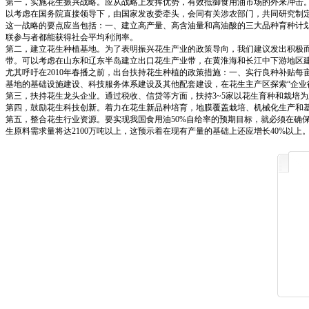
第一，实施花生振兴战略。应从战略上发挥优势，有效抵御食用油市场的外来冲击
以考虑在国务院直接领导下，由国家发改委牵头，会同有关涉农部门，共同研究制
这一战略的要点应当包括：一、建立高产量、高含油量和高油酸的三大品种育种计
联参与者都能获得社会平均利润率。
第二，建立花生种植基地。为了表明振兴花生产业的政策导向，我们建议发出积极而明
带。可以考虑在山东和辽东半岛建立出口花生产业带，在黄淮海和长江中下游地区
尤其呼吁在2010年春播之前，出台扶持花生种植的政策措施：一、实行良种补贴每
基地的基础设施建设、科技服务体系建设及其他配套建设，在花生主产区探索“企业
第三，扶持花生龙头企业。通过税收、信贷等方面，扶持3~5家以花生育种和栽培
第四，鼓励花生科技创新。着力在花生新品种培育，地膜覆盖栽培、机械化生产和
第五，整合花生行业资源。要实现我国食用油50%自给率的预期目标，就必须在确
生原料需求量将达2100万吨以上，这预示着在现有产量的基础上还应增长40%以