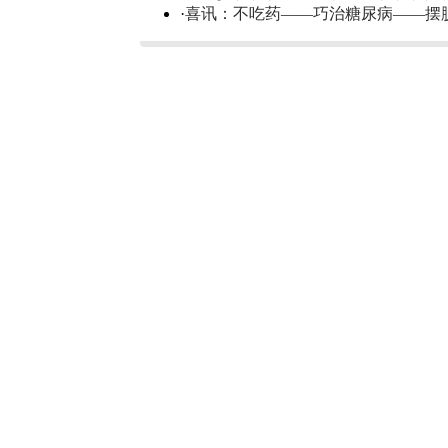
·
喜讯：不吃药——巧治糖尿病——摆