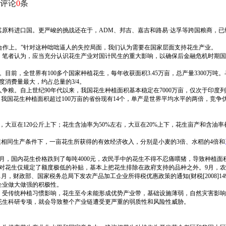
评论
0
条
其原料进口国。更严峻的挑战还在于，ADM、邦吉、嘉吉和路易·达孚等跨国粮商，已经
在合作上。”针对这种咄咄逼人的失控局面，我们认为需要在国家层面支持花生产业。
。笔者认为，应当充分认识花生产业对国计民生的重大影响，以确保后金融危机时期国
。目前，全世界有100多个国家种植花生，每年收获面积3.45万亩，总产量3300万吨。
消费量最大，约占总量的3/4。
。自上世纪90年代以来，我国花生种植面积基本稳定在7000万亩，仅次于印度列世界
我国花生种植面积超过100万亩的省份现有14个，单产是世界平均水平的两倍，竞争
右，大豆在120公斤上下；花生含油率为50%左右，大豆在20%上下，花生亩产和含
在相同生产条件下，一亩花生所获得的有效经济收入，分别是小麦的3倍、水稻的4倍和
，国内花生价格跌到了每吨4000元，农民手中的花生不得不忍痛喂猪，导致种植面积
对花生仅规定了额度极低的补贴，基本上把花生排除在政府支持的品种之外。9月，农业部
1月，财政部、国家税务总局下发农产品加工企业所得税优惠政策的通知(财税[2008
企业做大做强的积极性。
，受传统种植习惯影响，花生至今未能形成优势产业带，基础设施薄弱，自然灾害影响
花生科研专项，就会导致整个产业链遭受更严重的弱质性和风险性威胁。