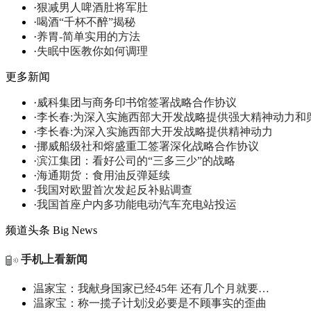
·
狠减男人啤酒肚将军肚
·
喝酒“千杯不醉”揭秘
·
养胃-简单实用的方法
·
失眠中医教你如何调理
更多新闻
·
威科集团与商务印书馆签署战略合作协议
·
李长春:为深入实施西部大开发战略提供强大精神动力和
·
李长春:为深入实施西部大开发战略提供精神动力
·
挪威船级社和熔盛重工签署深化战略合作协议
·
滨江集团：看好公司的“三多三少”的战略
·
海通期货：食用油反弹延续
·
我国对欧盟首次发起反补贴调查
·
我国首座户内多功能电动汽车充电站投运
频道头条
Big News
手机上看新闻
温家宝：我献身国家已经45年 还有几个月就要…
温家宝：称一揽子计划没必要是不顾事实的歪曲