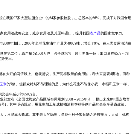
在我国97家大型油脂企业中的64家参股控股，占总股本的66%，完成了对我国食用
家食用油战略安全，减少食用油及其原料进口，提升我国
农产品
的国家竞争力。
与2000年相比，2008年全球花生油年产量为490万吨，增长了9%。在人类食用油消费
第二位；总产量为1500万吨，占全球40%，居世界第一位；出口量在65万～78
优势突出。
油率都在大豆的两倍以上。也就是说，生产同样数量的食用油，种大豆需要4亩地，而种
玉米
的5倍。但群众特别不能理解的是，为什么花生不能像小麦、水稻和玉米一样，
比去年减少约650万亩。
发布《全国优势农产品区域布局规划(2008～2015年)》，提出未来8年重点培育
]149号)，其中明确规定，用花生加工制成植物油和饼粕等副产品的企业享受该政策。
大，只能靠天收成。其中最大的隐患，是花生种子繁育缺乏科技投入，人员、机构