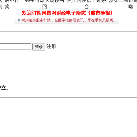
送“最不作
强生再爆大规模召
黑作坊茅房里造茅
澳第三城市
为”奖
回
台
噬
欢迎订阅凤凰网财经电子杂志《股市晚报》
时刻追踪股市行情，全面掌控财经资讯，尽在手机凤凰网。
注册
中立。