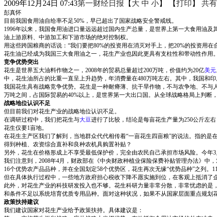
2009年12月24日 07:43
第一财经日报
【
大
中
小
】 【
打印
】
共有
彭真怀
目前我国食用油自给率不足50%，早已超出了国家战略安全警戒线。
1996年以来，我国食用油进口量远远超过国内生产总量，是世界上第一大食用油及
油上游原料、中游加工和下游市场的绝对控制权。
用这些跨国粮商的话说：“我们要把80%的投资用在消灭对手上，把20%的投资用
花生油已经成为我国三大食用油之一，花生产业也因此更具有支柱性和带动性作用
竞争优势突出
花生是世界五大油料作物之一，2008年的贸易总量超过200万吨，价值约为20亿
美元
中，花生油所占的比重一直呈上升趋势，年消费量在480万吨左右。其中，我国和印度
我国花生具有战略竞争优势。花生是一种耐瘠薄、抗干旱作物，不与农争地、不与人争粮
万吨之间，占国际贸易的40%以上，是世界第一大出口国。从全球战略格局上判断，
战略地位认识不足
但目前我们对花生产业的战略地位认识不足。
在调研过程中，我们把花生与
大豆
进行了比较，结论是每亩花生产量为250公斤左
花生仅要1亩地。
在花生主产区我们了解到，当地群众代代相传着“一亩花生四亩粮”的说法。指的是
得到种植、农资综合直补和良种农机具购置补贴？
另外，花生在价格形成上不享受最低保护价，完全由农民自己承担市场风险。今年3月
我们注意到，2008年4月，财政部在《中央财政种植业保险保费补贴管理办法》中，
16个优势农产品品种，并在全国划定58个优势区，花生再次无缘“优势品种”之列。1
但在具体执行过程中，一些地方政府担心税收下降不愿实施到位，在客观上抵消了
此外，对花生产业的科技研发投入也不够。花生科研力量非常分散，非常忧虑的是
和条件不足以系统培育优质专用品种。面对这种状况，如果不从国家层面重点规划
政策扶持建议
我们建议国家对花生产业给予政策扶持。具体建议是：