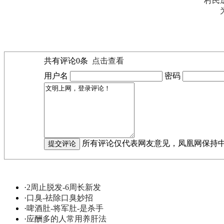
村民
共有评论
0
条
点击查看
用户名
密码
所有评论仅代表网友意见，凤凰网保持
·
2周止脱发-6周长新发
·
口臭-祛除口臭妙招
·
啤酒肚-将军肚-是杀手
·
应酬多的人常用养肝法