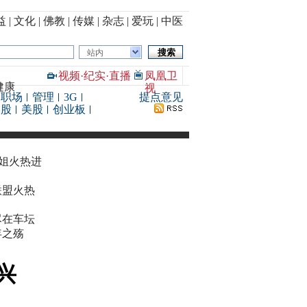
益
|
文化
|
佛教
|
传媒
|
杂志
|
爱玩
|
中医
站内
视频
·
纪实
·
直播
凤凰卫
健康
视
职场
管理
3G
提点意见
港股
美股
创业板
华姐火热进
联盟火热
尽在车坛
年之殇
兴