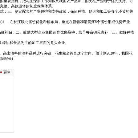
的重要措施，把花生深加工作为振兴我国农产品加工的支柱产业给予优先扶持。可
完整、高效运转的制度保障体系。
式；三、制定配套的产业保护和支持政策，保证种植、储运和加工等各个环节的关
5年)》，在长江以北省份优化种植布局，重点在新疆和沿黄河8个省份形成优势产业
予高额补贴；二、鼓励大型企业集团选育优良品种，给予每亩60元直补；三、做好种植
生榨油和食品为主的加工层面的龙头企业。
高出油率的油料品种进行突破，花生完全符合这个方向。预计到2020年，我国花
院院长)