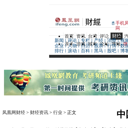
手机
网
财经
首页
资讯
台湾
评论
新闻
评论
专栏
产经
消费
视
亲子
游戏
城市
论坛
博报
微
企业
人物
日历
股票
行情
数
排行
滚动
百科
黑马
股吧
博
中
凤凰网财经
>
财经资讯
>
行业
> 正文