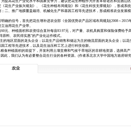
。为提高花生产业化水平和国家竞争力，建议把花生种植作为开发革命老区和贫困山区
定《花生产业振兴规划》、《花生种植布局规划》和《花生科技支撑规划》，形成系统
划；二、推广地膜覆盖栽培、机械化生产和基因工程等先进技术，形成精准农业发展模
确的信号，首先把花生增补进农业部《全国优势农产品区域布局规划(2008～201
建立油用花生产业带。
亩60元、种植面积和农资综合直补每亩83.97元，对产量、农机具购置和保险保费给
得原料、农民得实惠”的产业化运作模式。
为主的地区层面的龙头企业；以花生产品销售和储运为主的物流层面的龙头企业；以花
基因工程等先进技术，以及花生油压榨工艺上进行科技创新。
保粮食种植面积的前提下，开发利用土壤贫瘠和气候干旱地区的非耕地资源，选择高产、
上。因此，我们认为有必要整合花生行业的各种资源。(作者系北京大学中国地方政府研究
农业