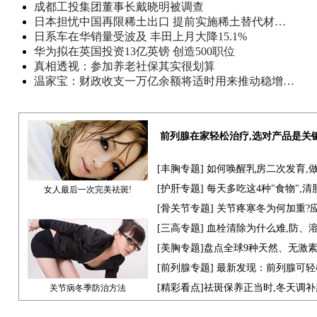
成都工投集团董事长戴晓明被调查
日本担忧中国再限稀土出口 提前实施稀土替代材…
日系车在华销量受波及 丰田上月大降15.1%
华为拟在英国投资13亿英镑 创造500职位
真相透视：参加养老社保其实很划算
温家宝：财政收支一万亿余额将适时用来推动稳增…
前列腺在家轻松治疗,选对产品是关
[
丰胸专题
] 如何唤醒乳房二次发育,
[
护肝专题
] 每天多吃这4种"食物",
女人最后一次完美祛斑!
[骨关节专题] 关节疼寒冬为何加重?
[
三高专题
] 血栓清除为什么难,防、
[
美胸专题
]盘点全球9种天然、无激
[
前列腺专题
] 最新发现：前列腺可轻
[
精彩看点
]祛斑保养正当时,冬天调
关节病冬季防治方法