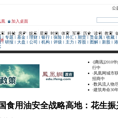
公
凤凰
加入桌面
汽车
科技
房产
娱乐
星座
时尚
体育
军事
历史
读书
教育
频
专题
基金
理财
银行
保险
外汇
期货
贵金属
收藏
博
据
研报
大盘
公司
机构
评级
主力
荐股
图解
新股
客
·[商讯]
2010
行中
·
凤凰网城市
招商中
·
数风流人物
·
建筑寿命30
国食用油安全战略高地：花生振