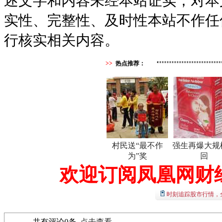
述文字和内容未经本站证实，对本
实性、完整性、及时性本站不作任
行核实相关内容。
>>
热点推荐：
村民送“最不作
强生再爆大规
为”奖
回
欢迎订阅凤凰网财
时刻追踪股市行情，
共有评论
0
条
点击查看