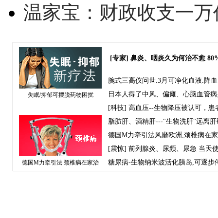
温家宝：财政收支一万
[专家] 鼻炎、咽炎久为何治不愈 8
腕式三高仪问世.3月可净化血液.降
日本人得了中风、偏瘫、心脑血管病
失眠/抑郁可摆脱药物困扰
[科技] 高血压--生物降压被认可，
脂肪肝、酒精肝---"生物洗肝"远离
德国M力牵引法风靡欧洲,颈椎病在
[震惊] 前列腺炎、尿频、尿急 当天
糖尿病-生物纳米波活化胰岛,可逐步
德国M力牵引法 颈椎病在家治