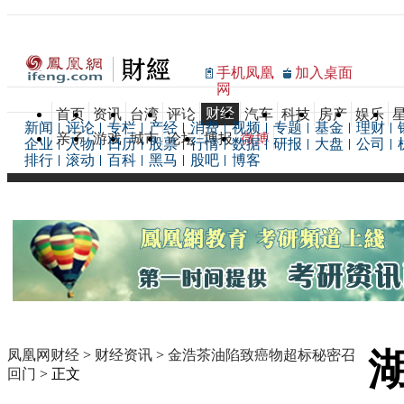
手机凤凰
加入桌面
网
财经
首页
资讯
台湾
评论
汽车
科技
房产
娱乐
新闻
评论
专栏
产经
消费
视频
专题
基金
理财
亲子
游戏
城市
论坛
博报
微博
企业
人物
日历
股票
行情
数据
研报
大盘
公司
排行
滚动
百科
黑马
股吧
博客
凤凰网财经
>
财经资讯
>
金浩茶油陷致癌物超标秘密召
回门
> 正文