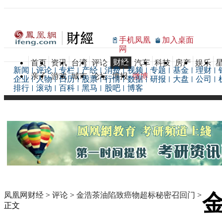
手机凤凰
加入桌面
网
财经
首页
资讯
台湾
评论
汽车
科技
房产
娱乐
新闻
评论
专栏
产经
消费
视频
专题
基金
理财
亲子
游戏
城市
论坛
博报
微博
企业
人物
日历
股票
行情
数据
研报
大盘
公司
排行
滚动
百科
黑马
股吧
博客
凤凰网财经
>
评论
>
金浩茶油陷致癌物超标秘密召回门
>
正文