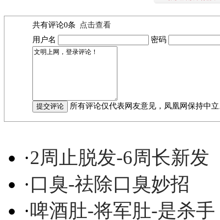
共有评论
0
条
点击查看
用户名
密码
所有评论仅代表网友意见，凤凰网保持中立
·
2周止脱发-6周长新发
·
口臭-祛除口臭妙招
·
啤酒肚-将军肚-是杀手