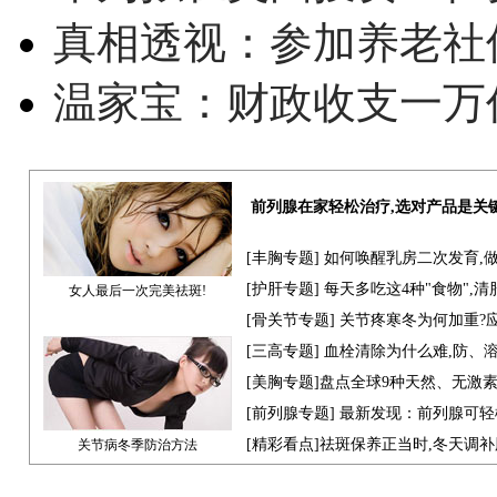
真相透视：参加养老社
温家宝：财政收支一万
前列腺在家轻松治疗,选对产品是关
[
丰胸专题
] 如何唤醒乳房二次发育,
[
护肝专题
] 每天多吃这4种"食物",
女人最后一次完美祛斑!
[骨关节专题] 关节疼寒冬为何加重?
[
三高专题
] 血栓清除为什么难,防、
[
美胸专题
]盘点全球9种天然、无激
[
前列腺专题
] 最新发现：前列腺可轻
[
精彩看点
]祛斑保养正当时,冬天调
关节病冬季防治方法