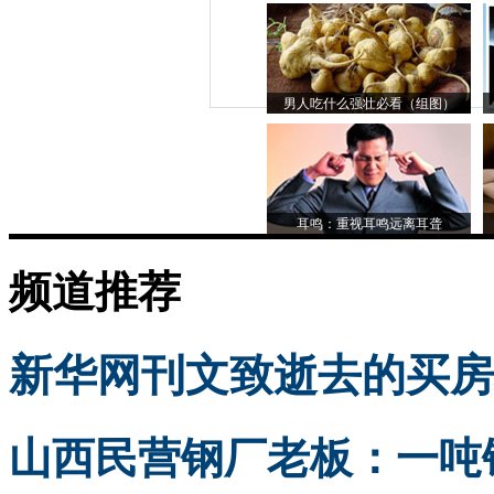
男人吃什么强壮必看（组图）
耳鸣：重视耳鸣远离耳聋
频道推荐
新华网刊文致逝去的买房
山西民营钢厂老板：一吨钢