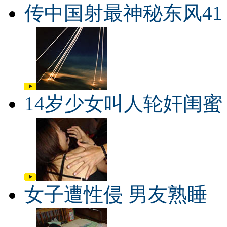
传中国射最神秘东风41
14岁少女叫人轮奸闺蜜
女子遭性侵 男友熟睡