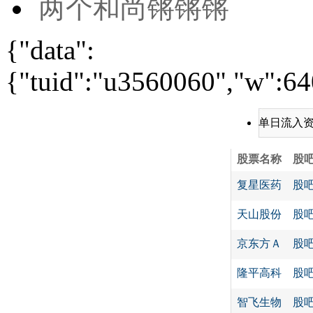
两个和尚锵锵锵
{"data":
{"tuid":"u3560060","w":640
单日流入
股票名称
股
复星医药
股
天山股份
股
京东方Ａ
股
隆平高科
股
智飞生物
股