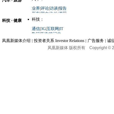
汽车 · 旅游
中国军情
|
环球军情
外媒视角
凤凰网·非常道
|
星光邦
业界
|
评论
|
访谈
|
报告
体育：
股票：
时尚：
新车
|
国内
|
海外
|
谍照
购车
|
导购
|
试驾
|
图解
科技：
NBA
|
CBA
|
大局观
科技 · 健康
炒股大赛
|
图解资金流向
时装
|
美容
|
美体
|
论坛
文化
|
人文
|
酷车
|
游记
中超
|
国际足球
|
图片
投资观察
|
龙虎榜点评
化妆品库
|
试用中心
通信
|
3G
|
互联网
|
IT
用车
|
专栏
|
二手车
黑马追踪
|
明星分析师
情感
|
奢侈品
|
图片
数码频道
|
笔记本
历史：
赛事
|
城市站
|
经销商
时尚品牌库
科技专题
|
探索
论坛
|
报价库
|
图片库
凤凰新媒体介绍
|
投资者关系 Investor Relations
|
广告服务
|
诚
理财：
轶闻秘档
|
历史映像室
凤凰新媒体 版权所有
Copyright © 20
健康：
历史专题
|
民间说史
城市：
基金
|
理财
|
银行
|
保险
外汇
|
期货
|
黄金
养生
|
食疗
|
心理
|
疾病
文化：
对话
|
专栏
|
城市之星
收藏
|
职场
热点
|
论坛
|
找大夫
陕西
|
河南
|
广州
|
重庆
文化时评
|
文坛往事
图库
|
百科
|
疾病查询
青岛
|
福州
|
厦门
|
宁波
房产：
人文轶闻
|
文化热点
专题
|
卡路里计算器
辽宁
|
山东
|
天津
视频
|
健康无小事
资讯
|
政策
|
市场
|
专题
教育：
旅游：
高清大图
|
豪宅
|
家居
建筑
|
风水
|
访谈
|
置业
高考
|
公务员
|
考研
百家迹忆
|
全球GO
|
专题
房企
|
曝光
|
新盘
|
公寓
育人者
|
教育投诉
游中感动
|
红酒美食
别墅
|
商业
|
旅游
|
海外
出境游
|
国内游
|
周边游
养老
|
热帖
|
宅男宅女
列国志
|
九州记
|
浮生闲