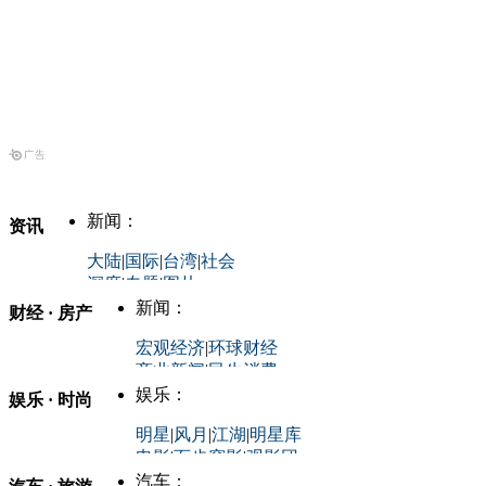
新闻：
资讯
大陆
|
国际
|
台湾
|
社会
深度
|
专题
|
图片
中国政要资料库
新闻：
财经 · 房产
评论：
宏观经济
|
环球财经
商业新闻
|
民生消费
时事开讲
娱乐：
娱乐 · 时尚
评论：
军事：
明星
|
风月
|
江湖
|
明星库
商业评论
|
宏观分析
电影
|
百步穿影
|
观影团
防务观察
|
防务写真
金融观察
|
财知道
星座
|
塔罗
|
演出
汽车：