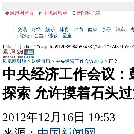
凤凰网首页
手机凤凰网
新闻客户端
资讯
财经
娱乐
体育
时尚
健康
亲子
汽车
论坛
公益
佛教
星座
{"data": {"client":"ca-pub-5912088984683438","slot":"7748715505"},
凤凰网财经
>
财经资讯
>
中央经济工作会议2012
> 正文
中央经济工作会议：
探索 允许摸着石头过
2012年12月16日 19:53
来源：
中国新闻网