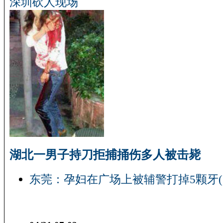
深圳砍人现场
湖北一男子持刀拒捕捅伤多人被击毙
东莞：孕妇在广场上被辅警打掉5颗牙(