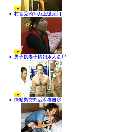
村官受贿10万上缴无门
男子携妻子情妇杀人食尸
绿帽男交欢后杀妻自尽