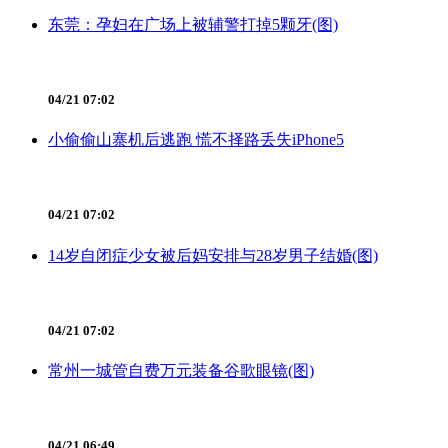
东莞：孕妇在广场上被辅警打掉5颗牙(图)
04/21 07:02
小偷偷山寨机后逃跑 慌不择路丢失iPhone5
04/21 07:02
14岁自闭症少女被后妈安排与28岁男子结婚(图)
04/21 07:02
常州一城管自费万元装备谷歌眼镜(图)
04/21 06:49