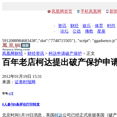
凤凰网首页
手机凤凰网
新
资讯
财经
娱乐
体育
时尚
论坛
公益
佛教
星座
5912088984683438","slot":"7748715505"}, "script": "ggadsence.js",
凤凰网财经
>
财经资讯
>
柯达申请破产保护
> 正文
百年老店柯达提出破产保护申请
2012年01月19日 15:31
来源：
证券时报网
T
字号:
|
T
0
人参与
0
条评论
打印
转发
北京时间1月19日消息，美国
柯达
公司已经正式依据美国《破产