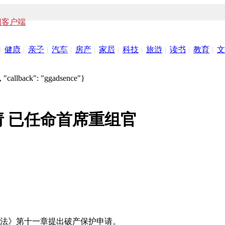
闻客户端
健康
亲子
汽车
房产
家居
科技
旅游
读书
教育
文
 "callback": "ggadsence"}
 已任命首席重组官
法》第十一章提出破产保护申请。