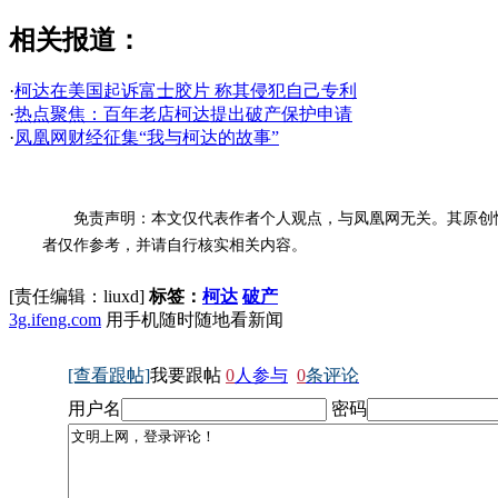
相关报道：
·
柯达在美国起诉富士胶片 称其侵犯自己专利
·
热点聚焦：百年老店柯达提出破产保护申请
·
凤凰网财经征集“我与柯达的故事”
免责声明：本文仅代表作者个人观点，与凤凰网无关。其原创
者仅作参考，并请自行核实相关内容。
[责任编辑：liuxd]
标签：
柯达
破产
3g.ifeng.com
用手机随时随地看新闻
[查看跟帖]
我要跟帖
0
人参与
0
条评论
用户名
密码