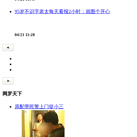
95岁不识字老太每天看报2小时：就图个开心
04/21 11:28
网罗天下
原配带民警上门捉小三