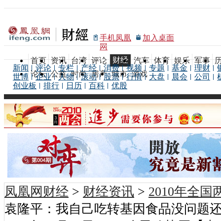
手机凤凰
加入桌面
网
财经
首页
资讯
台湾
评论
汽车
体育
娱乐
军事
新闻
评论
专栏
产经
消费
视频
专题
基金
理财
论坛
公益
时尚
房产
城市
游戏
世博
企业
人物
滚动
股票
行情
大盘
晨会
公司
创业板
排行
日历
百科
优股
凤凰网财经
>
财经资讯
>
2010年全
袁隆平：我自己吃转基因食品没问题