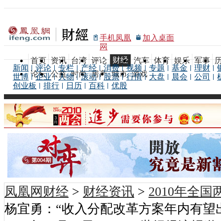
手机凤凰
加入桌面
网
财经
首页
资讯
台湾
评论
汽车
体育
娱乐
军事
新闻
评论
专栏
产经
消费
视频
专题
基金
理财
论坛
公益
时尚
房产
城市
游戏
世博
企业
人物
滚动
股票
行情
大盘
晨会
公司
创业板
排行
日历
百科
优股
凤凰网财经
>
财经资讯
>
2010年全
杨宜勇：“收入分配改革方案年内有望