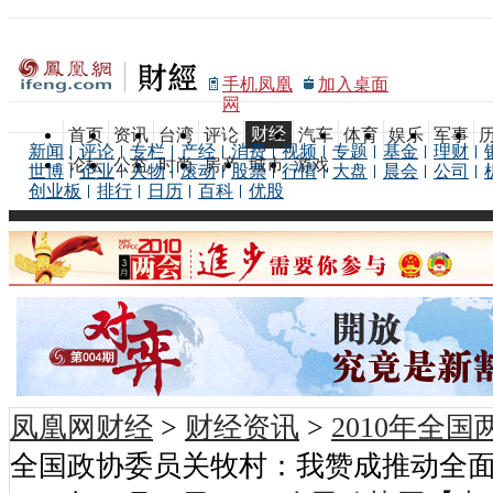
手机凤凰
加入桌面
网
财经
首页
资讯
台湾
评论
汽车
体育
娱乐
军事
新闻
评论
专栏
产经
消费
视频
专题
基金
理财
论坛
公益
时尚
房产
城市
游戏
世博
企业
人物
滚动
股票
行情
大盘
晨会
公司
创业板
排行
日历
百科
优股
凤凰网财经
>
财经资讯
>
2010年全
全国政协委员关牧村：我赞成推动全