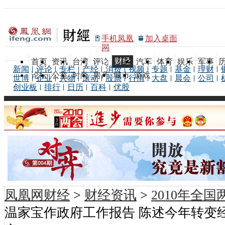
手机凤凰
加入桌面
网
财经
首页
资讯
台湾
评论
汽车
体育
娱乐
军事
新闻
评论
专栏
产经
消费
视频
专题
基金
理财
论坛
公益
时尚
房产
城市
游戏
世博
企业
人物
滚动
股票
行情
大盘
晨会
公司
创业板
排行
日历
百科
优股
凤凰网财经
>
财经资讯
>
2010年全
温家宝作政府工作报告 陈述今年转变