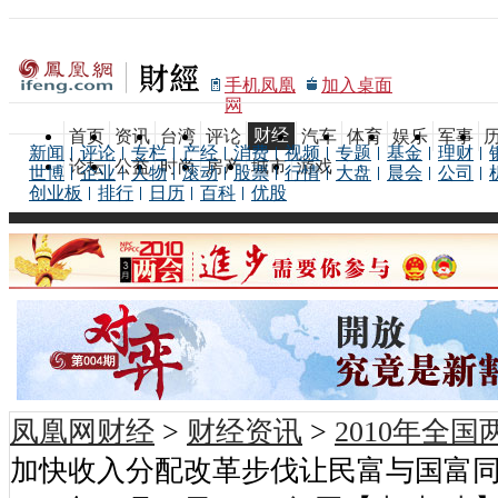
手机凤凰
加入桌面
网
财经
首页
资讯
台湾
评论
汽车
体育
娱乐
军事
新闻
评论
专栏
产经
消费
视频
专题
基金
理财
论坛
公益
时尚
房产
城市
游戏
世博
企业
人物
滚动
股票
行情
大盘
晨会
公司
创业板
排行
日历
百科
优股
凤凰网财经
>
财经资讯
>
2010年全
加快收入分配改革步伐让民富与国富