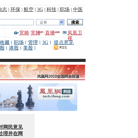
杂志
|
环保
|
航空
|
3G
|
科技
|
职场
|
中医
证券
宽频
·
宽频
·
直播
凤凰卫
视
收藏
职场
管理
3G
提点意见
股
港股
美股
对网民意见
处理并在网