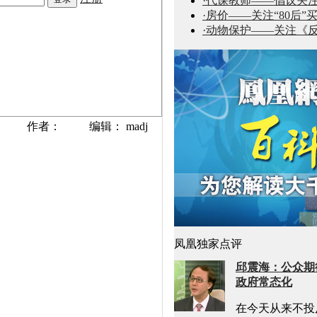
·代课教师——倡议关
·房价——关注“80后”
·动物保护——关注《
作者： 编辑： madj
凤凰独家点评
邱震海：公众期
政府常态化
在今天从来不投