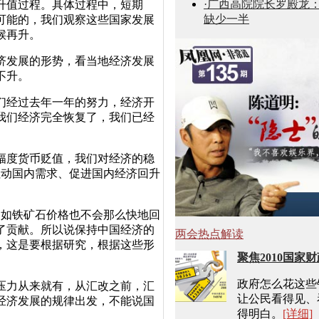
·广西高院院长罗殿龙
升值过程。具体过程中，短期
缺少一半
可能的，我们观察这些国家发展
候再升。
济发展的形势，看当地经济发展
不升。
们经过去年一年的努力，经济开
我们经济完全恢复了，我们已经
。
幅度货币贬值，我们对经济的稳
拉动国内需求、促进国内经济回升
例如铁矿石价格也不会那么快地回
了贡献。所以说保持中国经济的
两会热点解读
，这是要根据研究，根据这些形
聚焦2010国家
政府怎么花这些
压力从来就有，从汇改之前，汇
让公民看得见、
经济发展的规律出发，不能说国
得明白。
[详细]