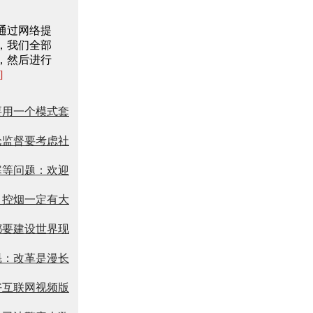
通过网络提
，我们全部
，然后进行
]
要用一个模式套
论监督要考虑社
寒等问题：欢迎
：控烟一定有大
都要建设世界现
魁：改革是漫长
好互联网视频版