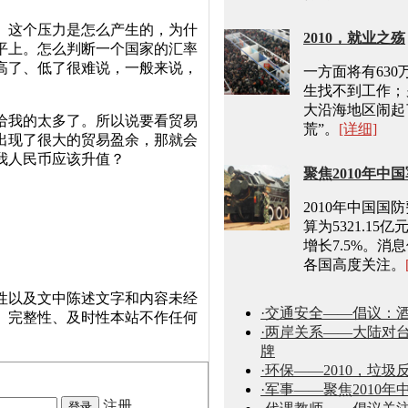
。这个压力是怎么产生的，为什
2010，就业之殇
平上。怎么判断一个国家的汇率
高了、低了很难说，一般来说，
一方面将有630
生找不到工作；
大沿海地区闹起
给我的太多了。所以说要看贸易
荒”。
[详细]
出现了很大的贸易盈余，那就会
我人民币应该升值？
聚焦2010年中
2010年中国国
算为5321.15
增长7.5%。消
各国高度关注。
性以及文中陈述文字和内容未经
·交通安全——倡议：
、完整性、及时性本站不作任何
·两岸关系——大陆对
牌
·环保——2010，垃圾
·军事——聚焦2010年
注册