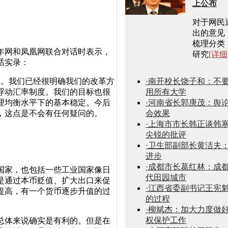
上公布
对于网民
出的意见
梳理分类
年网和凤凰网联合对话时表示，
研究
[详细
话实录：
革。我们已经很明确我们的改革方
·南开校长饶子和：不
浮动汇率制度。我们的目标也很
用所有大学
理均衡水平下的基本稳定。今后
·河南省长郭庚茂：舆
，这点是不会有任何疑问的。
会效果
·上海市市长韩正谈韩
尖锐的批评
·卫生部副部长黄洁夫
进步
·成都市长葛红林：成
国家，也包括一些工业国家像日
代田园城市
是通过本币贬值、扩大出口来促
·江西省委副书记王宪
提高，有一个货币逐步升值的过
的过程
·柳斌杰：加大力度做
权保护工作
总体来说确实是有利的。但是在