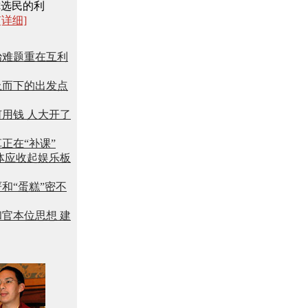
你选民的利
[详细]
治难题重在互利
上而下的出发点
用钱 人大开了
正在“补课”
体应收起娱乐板
和“蛋糕”密不
官本位思想 建