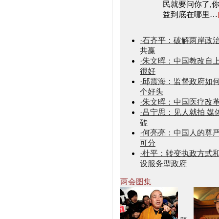
民就要问你了,
益到底在哪里…
·石齐平：破解两岸政
共赢
·朱文晖：中国教改自
很好
·邱震海：监督政府如何
个好头
·朱文晖：中国医疗改革
·吕宁思：见人就拍 媒
砖
·何亮亮：中国人的尊严
可分
·杜平：转变执政方式和
设服务型政府
两会图集