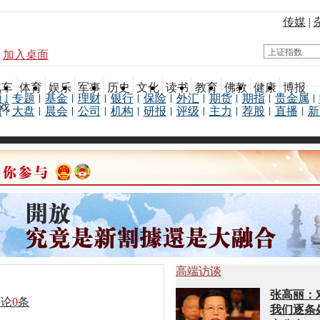
传媒
|
加入桌面
汽车
体育
娱乐
军事
历史
文化
读书
教育
佛教
健康
博报
频
专题
基金
理财
银行
保险
外汇
期货
期指
贵金属
戏
情
大盘
晨会
公司
机构
研报
评级
主力
荐股
直播
新
高端访谈
张高丽：
评论
0
条
我们逐条