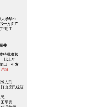
万大学毕业
另一方面广
了“用工
国军费
防费待批准预
亿元，比上年
息传出，引发
[详细]
酒驾入刑
台打出庶民经济
反恐
中国军费