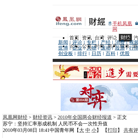
手机凤凰
网
财经
首页
资讯
台湾
评论
新闻
评论
专栏
产经
消费
视
论坛
公益
时尚
房产
城市
游
世博
企业
人物
滚动
股票
行
创业板
排行
日历
百科
优股
凤凰网财经
>
财经资讯
>
2010年全国两会财经报道
> 正文
苏宁：坚持汇率形成机制 人民币不会一次性升值
2010年03月08日 18:41
中国青年网
【
大
中
小
】 【
打印
】
共有