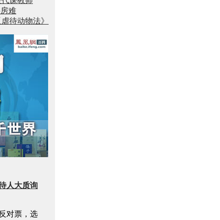
注代课教师
买房难
反虐待动物法》
待人大质询
反对票，选