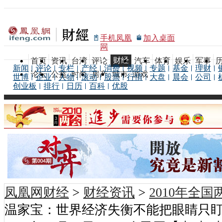
手机凤凰
加入桌面
网
财经
首页
资讯
台湾
评论
汽车
体育
娱乐
军事
新闻
评论
专栏
产经
消费
视频
专题
基金
理财
论坛
公益
时尚
房产
城市
游戏
世博
企业
人物
滚动
股票
行情
大盘
晨会
公司
创业板
排行
日历
百科
优股
凤凰网财经
>
财经资讯
>
2010年全
温家宝：世界经济失衡不能把眼睛只