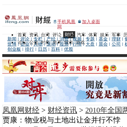
手机凤凰
加入桌面
网
财经
首页
资讯
台湾
评论
汽车
体育
娱乐
军事
新闻
评论
专栏
产经
消费
视频
专题
基金
理财
论坛
公益
时尚
房产
城市
游戏
世博
企业
人物
滚动
股票
行情
大盘
晨会
公司
创业板
排行
日历
百科
优股
凤凰网财经
>
财经资讯
>
2010年全
贾康：物业税与土地出让金并行不悖