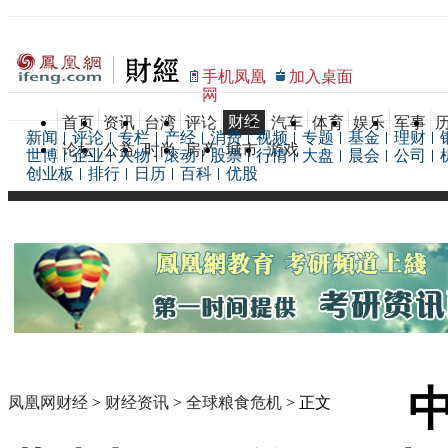
手机凤凰
加入桌面
网
财经
首页
资讯
台湾
评论
汽车
体育
娱乐
军事
新闻
评论
专栏
产经
消费
视频
专题
基金
理财
论坛
公益
时尚
房产
城市
游戏
世博
企业
人物
滚动
股票
行情
大盘
晨会
公司
创业板
排行
日历
百科
优股
凤凰网财经
>
财经资讯
>
全球粮食危机
> 正文