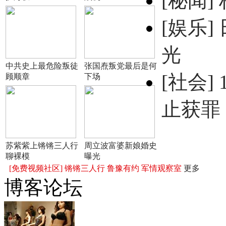
[秘闻]
[娱乐]
光
中共史上最危险叛徒
张国焘叛党最后是何
[社会]
顾顺章
下场
止获罪
苏紫紫上锵锵三人行
周立波富婆新娘婚史
聊裸模
曝光
[免费视频社区]
锵锵三人行
鲁豫有约
军情观察室
更多
博客论坛