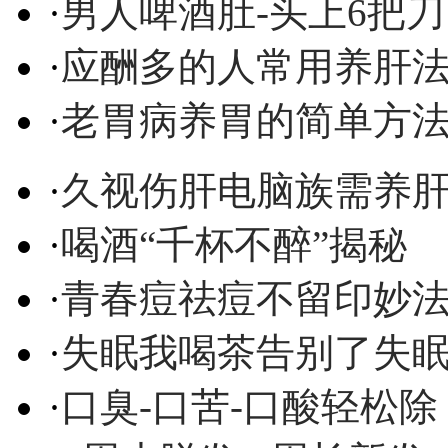
·
男人啤酒肚-头上6把刀
·
应酬多的人常用养肝
·
老胃病养胃的简单方
·
久视伤肝电脑族需养
·
喝酒“千杯不醉”揭秘
·
青春痘祛痘不留印妙
·
失眠我喝茶告别了失
·
口臭-口苦-口酸轻松除