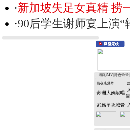
·
新加坡失足女真精 捞
·
90后学生谢师宴上演“
精彩MV
|
特色铃音
|
·
俄夜店爆炸
·
·
·
苏珊大妈献唱
·
武僧单挑城管
·