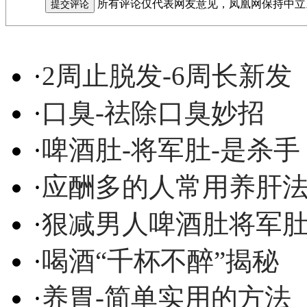
所有评论仅代表网友意见，凤凰网保持中立
·
2周止脱发-6周长新发
·
口臭-祛除口臭妙招
·
啤酒肚-将军肚-是杀手
·
应酬多的人常用养肝
·
狠减男人啤酒肚将军
·
喝酒“千杯不醉”揭秘
·
养胃-简单实用的方法