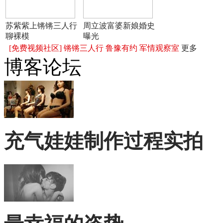
苏紫紫上锵锵三人行
周立波富婆新娘婚史
聊裸模
曝光
[免费视频社区]
锵锵三人行
鲁豫有约
军情观察室
更多
博客论坛
充气娃娃制作过程实拍