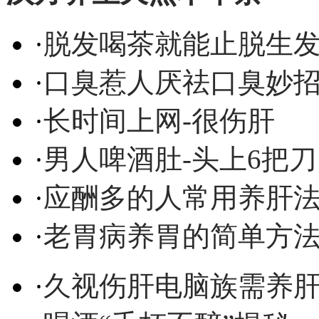
·
脱发喝茶就能止脱生
·
口臭惹人厌祛口臭妙
·
长时间上网-很伤肝
·
男人啤酒肚-头上6把刀
·
应酬多的人常用养肝
·
老胃病养胃的简单方
·
久视伤肝电脑族需养