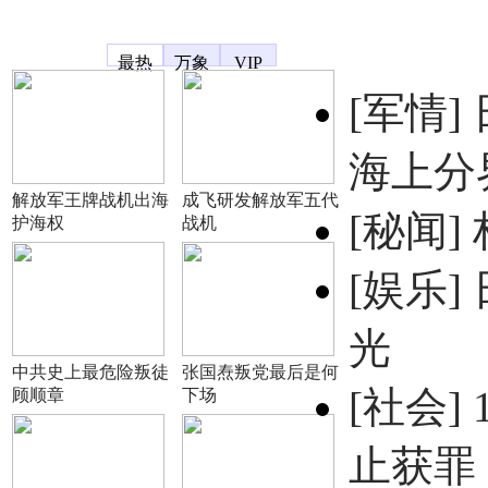
凤凰宽频
最热
万象
VIP
[军情]
海上分
解放军王牌战机出海
成飞研发解放军五代
[秘闻]
护海权
战机
[娱乐]
光
中共史上最危险叛徒
张国焘叛党最后是何
[社会]
顾顺章
下场
止获罪