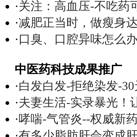
·
关注：高血压-不吃药
·
减肥正当时，做瘦身达
·
口臭、口腔异味怎么
中医药科技成果推广
·
白发白发-拒绝染发-3
·
夫妻生活-实录暴光！
·
哮喘-气管炎--权威
·
有多少脂肪肝会变成