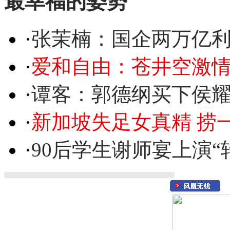
最幸福的姿势
·
张茉楠：国企两万亿
·
爱和自由：苍井空激情
·
谭客：郭德纲买下侯
·
新加坡失足女真精 捞
·
90后学生谢师宴上演“