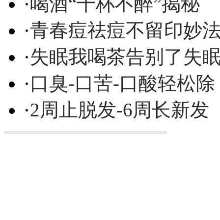
·
喝酒“千杯不醉”揭秘
·
青春痘祛痘不留印妙
·
失眠我喝茶告别了失
·
口臭-口苦-口酸轻松除
·
2周止脱发-6周长新发