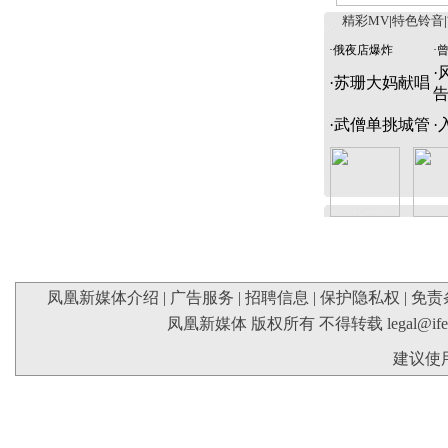
精彩MV
|
特色铃音
|
·
俄夜店爆炸
·
·
·
苏珊大妈献唱
·
武僧单挑城管
·
凤凰新媒体介绍
|
广告服务
|
招聘信息
|
保护隐私权
|
免责
凤凰新媒体 版权所有 不得转载
legal@if
建议使用