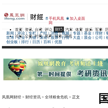
手机凤凰
加入桌面
网
财经
首页
资讯
台湾
评论
汽车
体育
娱乐
军事
新闻
评论
专栏
产经
消费
视频
专题
基金
理财
论坛
公益
时尚
房产
城市
游戏
世博
企业
人物
滚动
股票
行情
大盘
晨会
公司
创业板
排行
日历
百科
优股
凤凰网财经
>
财经资讯
>
全球粮食危机
> 正文