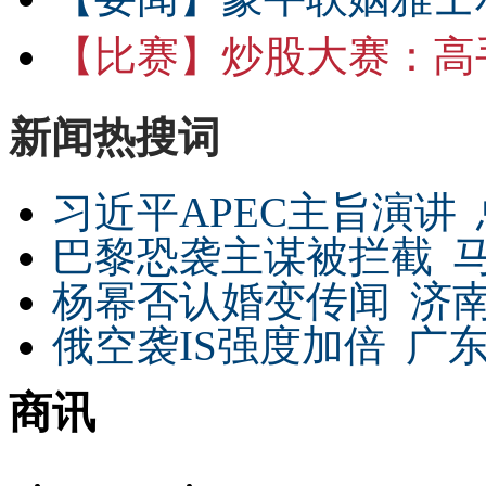
【比赛】
炒股大赛：高手
新闻热搜词
习近平APEC主旨演讲
巴黎恐袭主谋被拦截
杨幂否认婚变传闻
济
俄空袭IS强度加倍
广东
商讯