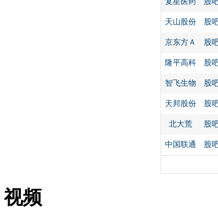
复星医药
股
天山股份
股
京东方Ａ
股
隆平高科
股
智飞生物
股
天邦股份
股
北大荒
股
中国联通
股
视频