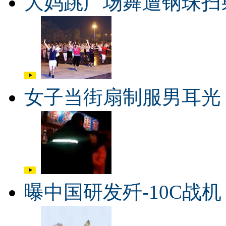
大妈跳广场舞遭钢珠扫
女子当街扇制服男耳光
曝中国研发歼-10C战机