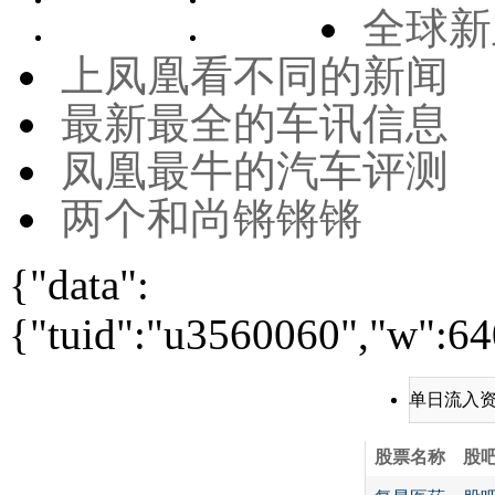
全球新
上凤凰看不同的新闻
最新最全的车讯信息
凤凰最牛的汽车评测
两个和尚锵锵锵
{"data":
{"tuid":"u3560060","w":640
单日流入
股票名称
股