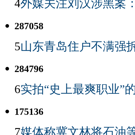
4
外媒关注刘汉涉黑案
287058
5
山东青岛住户不满强
284796
6
实拍“史上最爽职业”的
175136
7
媒体称冀文林将石油等