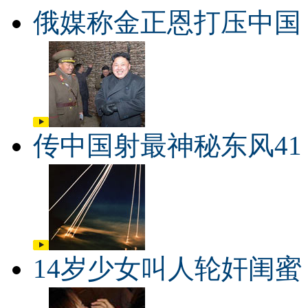
俄媒称金正恩打压中国
传中国射最神秘东风41
14岁少女叫人轮奸闺蜜