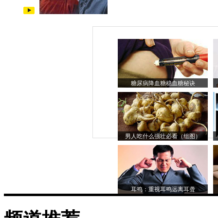
糖尿病降血糖稳血糖秘诀
男人吃什么强壮必看（组图）
耳鸣：重视耳鸣远离耳聋