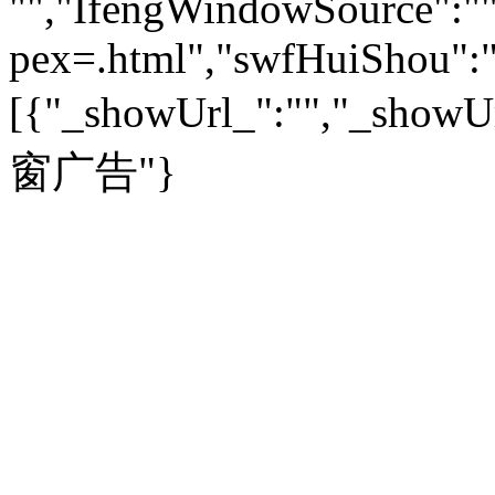
"","IfengWindowSource":"",
文化时评
|
文坛往事
图库
|
百科
|
疾病查询
青岛
|
福州
|
厦门
|
宁波
房产：
人文轶闻
|
文化热点
专题
|
卡路里计算器
辽宁
|
山东
|
天津
pex=.html","swfHuiShou":""
视频
|
健康无小事
资讯
|
政策
|
市场
|
专题
教育：
旅游：
高清大图
|
豪宅
|
家居
[{"_showUrl_":"","_showUrl
建筑
|
风水
|
访谈
|
置业
高考
|
公务员
|
考研
百家迹忆
|
全球GO
|
专题
房企
|
曝光
|
新盘
|
公寓
育人者
|
教育投诉
游中感动
|
红酒美食
别墅
|
商业
|
旅游
|
海外
窗广告"}
出境游
|
国内游
|
周边游
养老
|
热帖
|
宅男宅女
列国志
|
九州记
|
浮生闲
景点大全
|
高清大图