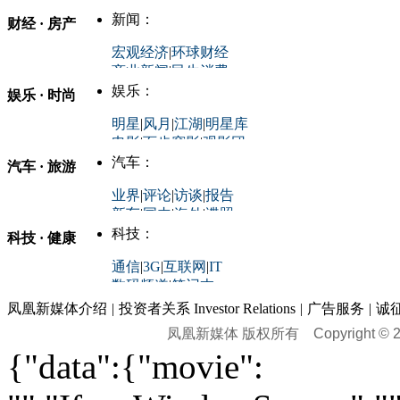
中国政要资料库
新闻：
财经 · 房产
评论：
宏观经济
|
环球财经
商业新闻
|
民生消费
时事开讲
娱乐：
娱乐 · 时尚
评论：
军事：
明星
|
风月
|
江湖
|
明星库
商业评论
|
宏观分析
电影
|
百步穿影
|
观影团
防务观察
|
防务写真
金融观察
|
财知道
星座
|
塔罗
|
演出
汽车：
汽车 · 旅游
中国军情
|
环球军情
外媒视角
凤凰网·非常道
|
星光邦
业界
|
评论
|
访谈
|
报告
体育：
股票：
时尚：
新车
|
国内
|
海外
|
谍照
购车
|
导购
|
试驾
|
图解
科技：
NBA
|
CBA
|
大局观
科技 · 健康
炒股大赛
|
图解资金流向
时装
|
美容
|
美体
|
论坛
文化
|
人文
|
酷车
|
游记
中超
|
国际足球
|
图片
投资观察
|
龙虎榜点评
化妆品库
|
试用中心
通信
|
3G
|
互联网
|
IT
用车
|
专栏
|
二手车
黑马追踪
|
明星分析师
情感
|
奢侈品
|
图片
数码频道
|
笔记本
历史：
赛事
|
城市站
|
经销商
时尚品牌库
科技专题
|
探索
论坛
|
报价库
|
图片库
凤凰新媒体介绍
|
投资者关系 Investor Relations
|
广告服务
|
诚
理财：
轶闻秘档
|
历史映像室
凤凰新媒体 版权所有
Copyright © 20
健康：
历史专题
|
民间说史
城市：
基金
|
理财
|
银行
|
保险
{"data":{"movie":
外汇
|
期货
|
黄金
养生
|
食疗
|
心理
|
疾病
文化：
对话
|
专栏
|
城市之星
收藏
|
职场
热点
|
论坛
|
找大夫
陕西
|
河南
|
广州
|
重庆