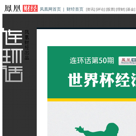
凤凰网首页
|
财经首页
[
资讯
] [
评论
] [
股票
] [
理财
] [
基金
]