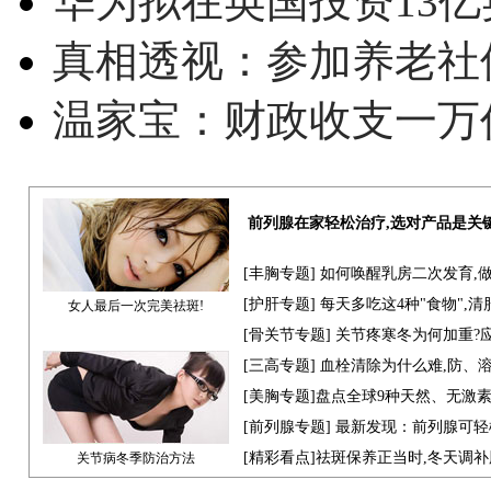
华为拟在英国投资13亿英
真相透视：参加养老社
温家宝：财政收支一万
前列腺在家轻松治疗,选对产品是关
[
丰胸专题
] 如何唤醒乳房二次发育,
[
护肝专题
] 每天多吃这4种"食物",
女人最后一次完美祛斑!
[骨关节专题] 关节疼寒冬为何加重?
[
三高专题
] 血栓清除为什么难,防、
[
美胸专题
]盘点全球9种天然、无激
[
前列腺专题
] 最新发现：前列腺可轻
[
精彩看点
]祛斑保养正当时,冬天调
关节病冬季防治方法