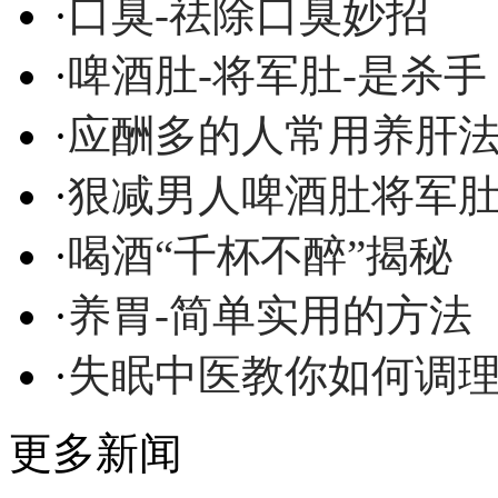
·
口臭-祛除口臭妙招
·
啤酒肚-将军肚-是杀手
·
应酬多的人常用养肝
·
狠减男人啤酒肚将军
·
喝酒“千杯不醉”揭秘
·
养胃-简单实用的方法
·
失眠中医教你如何调
更多新闻