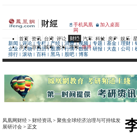
手机凤凰
加入桌面
网
财经
首页
资讯
台湾
评论
汽车
科技
房产
娱乐
新闻
评论
专栏
产经
消费
视频
专题
基金
理财
亲子
游戏
城市
论坛
博报
微博
企业
人物
日历
股票
行情
数据
研报
大盘
公司
排行
滚动
百科
黑马
股吧
博客
凤凰网财经
>
财经资讯
>
聚焦全球经济治理与可持续发
展研讨会
> 正文