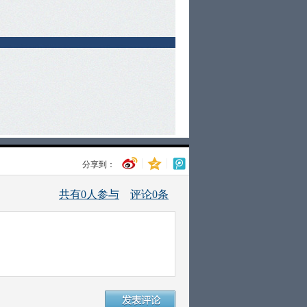
分享到：
共有
0
人参与
评论
0
条