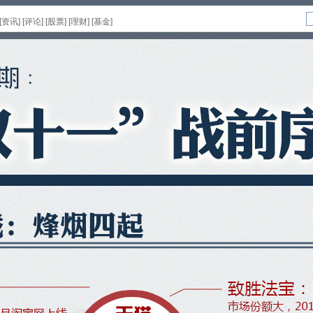
[
资讯
] [
评论
] [
股票
] [
理财
] [
基金
]