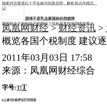
独家对话香港红十字会秘书长陈启明，解析其运作模式。
国情不是乳业新国标的挡箭牌
新国标之下的牛奶还能喝吗？低标准真的是国情使然？
凤凰网财经
>
财经资讯
>
概览各国个税制度 建议
2011年03月03日 17:58
来源：
凤凰网财经综合
T
字号:
|
T
0
人参与
0
条评论
打印
转发