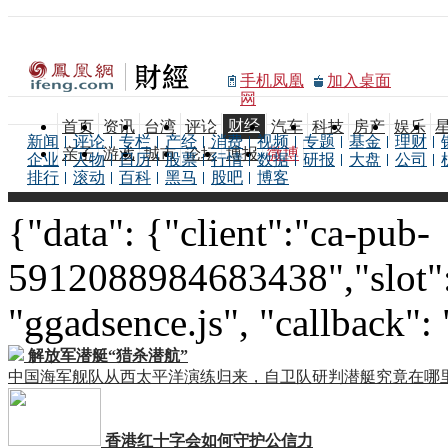
手机凤凰
加入桌面
网
财经
首页
资讯
台湾
评论
汽车
科技
房产
娱乐
新闻
评论
专栏
产经
消费
视频
专题
基金
理财
亲子
游戏
城市
论坛
博报
微博
企业
人物
日历
股票
行情
数据
研报
大盘
公司
排行
滚动
百科
黑马
股吧
博客
{"data": {"client":"ca-pub-
5912088984683438","slot":
"ggadsence.js", "callback":
解放军潜艇“猎杀潜航”
中国海军舰队从西太平洋演练归来，自卫队研判潜艇究竟在哪
香港红十字会如何守护公信力