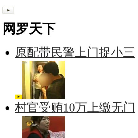
网罗天下
原配带民警上门捉小三
村官受贿10万上缴无门