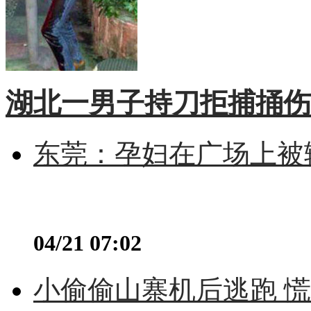
湖北一男子持刀拒捕捅伤
东莞：孕妇在广场上被辅
04/21 07:02
小偷偷山寨机后逃跑 慌不