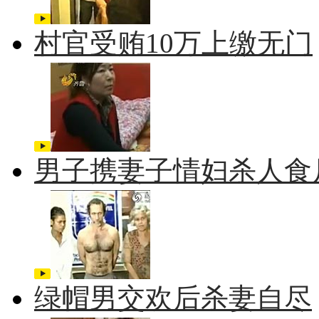
村官受贿10万上缴无门
男子携妻子情妇杀人食
绿帽男交欢后杀妻自尽