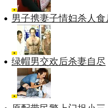
男子携妻子情妇杀人食
绿帽男交欢后杀妻自尽