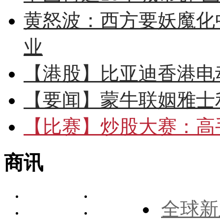
黄怒波：西方要妖魔化
业
【港股】
比亚迪香港电
【要闻】
蒙牛联姻雅士
【比赛】
炒股大赛：高手
商讯
全球新