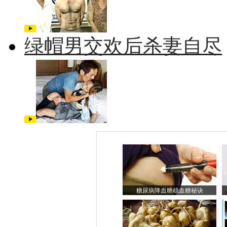
绿帽男交欢后杀妻自尽
糖尿病降血糖稳血糖秘诀