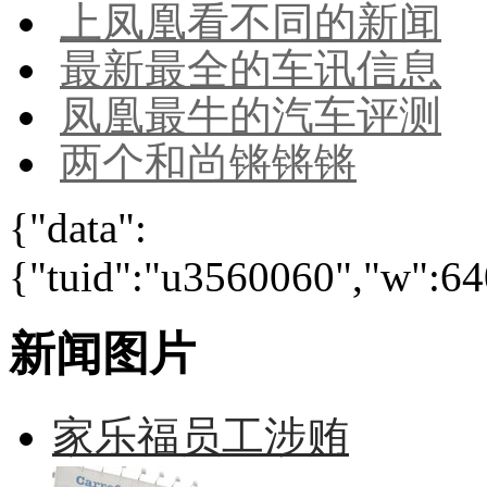
上凤凰看不同的新闻
最新最全的车讯信息
凤凰最牛的汽车评测
两个和尚锵锵锵
{"data":
{"tuid":"u3560060","w":640
新闻图片
家乐福员工涉贿