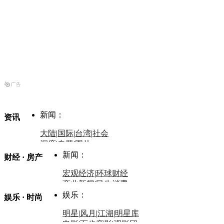
新闻：
资讯
大陆
|
国际
|
台湾
|
社会
深度
|
专题
|
图片
中国政要资料库
新闻：
财经 · 房产
评论：
宏观经济
|
环球财经
商业新闻
|
民生消费
时事开讲
娱乐：
娱乐 · 时尚
评论：
军事：
明星
|
风月
|
江湖
|
明星库
商业评论
|
宏观分析
电影
|
百步穿影
|
观影团