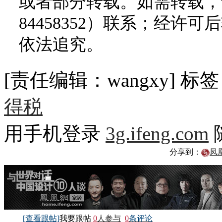
或者部分转载。如需转载，请
84458352）联系；经
依法追究。
[责任编辑：wangxy]
标签
得税
用手机登录
3g.ifeng.com
分享到：
凤
[查看跟帖]
我要跟帖
0
人参与
0
条评论