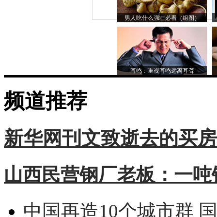
男人吃什么强壮必看（组图）
耳鸣：重视耳鸣远离耳聋
频道推荐
新华网刊文致逝去的买房
山西民营钢厂老板：一吨钢
中国再造10个城市群 