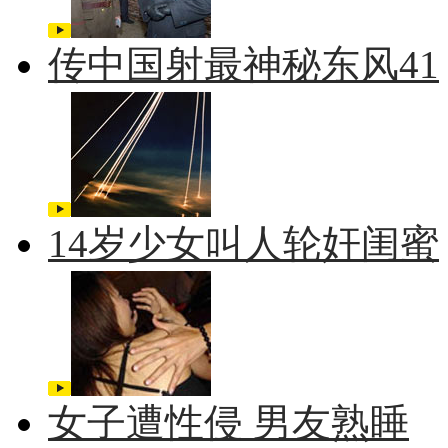
传中国射最神秘东风41
14岁少女叫人轮奸闺蜜
女子遭性侵 男友熟睡