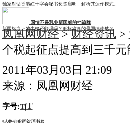
独家对话香港红十字会秘书长陈启明，解析其运作模式。
国情不是乳业新国标的挡箭牌
新国标之下的牛奶还能喝吗？低标准真的是国情使然？
凤凰网财经
>
财经资讯
>
个税起征点提高到三千元
2011年03月03日 21:09
来源：
凤凰网财经
T
字号:
|
T
0
人参与
0
条评论
打印
转发