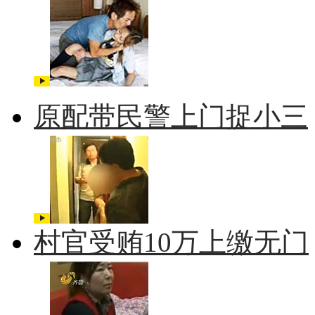
原配带民警上门捉小三
村官受贿10万上缴无门