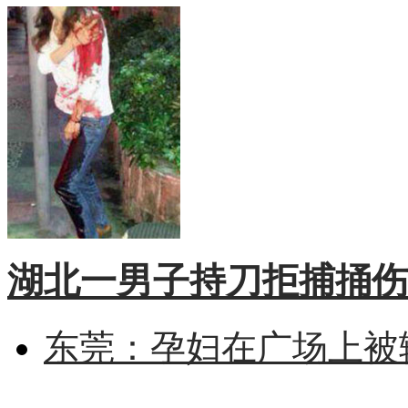
湖北一男子持刀拒捕捅伤
东莞：孕妇在广场上被辅