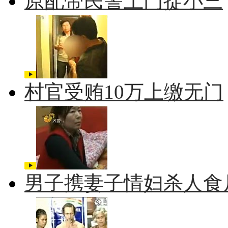
原配带民警上门捉小三
村官受贿10万上缴无门
男子携妻子情妇杀人食