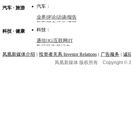
防务观察
|
防务写真
金融观察
|
财知道
星座
|
塔罗
|
演出
汽车：
汽车 · 旅游
中国军情
|
环球军情
外媒视角
凤凰网·非常道
|
星光邦
业界
|
评论
|
访谈
|
报告
体育：
股票：
时尚：
新车
|
国内
|
海外
|
谍照
购车
|
导购
|
试驾
|
图解
科技：
NBA
|
CBA
|
大局观
科技 · 健康
炒股大赛
|
图解资金流向
时装
|
美容
|
美体
|
论坛
文化
|
人文
|
酷车
|
游记
中超
|
国际足球
|
图片
投资观察
|
龙虎榜点评
化妆品库
|
试用中心
通信
|
3G
|
互联网
|
IT
用车
|
专栏
|
二手车
黑马追踪
|
明星分析师
情感
|
奢侈品
|
图片
数码频道
|
笔记本
历史：
赛事
|
城市站
|
经销商
时尚品牌库
科技专题
|
探索
论坛
|
报价库
|
图片库
凤凰新媒体介绍
|
投资者关系 Investor Relations
|
广告服务
|
诚
理财：
轶闻秘档
|
历史映像室
凤凰新媒体 版权所有
Copyright © 20
健康：
历史专题
|
民间说史
城市：
基金
|
理财
|
银行
|
保险
外汇
|
期货
|
黄金
养生
|
食疗
|
心理
|
疾病
文化：
对话
|
专栏
|
城市之星
收藏
|
职场
热点
|
论坛
|
找大夫
陕西
|
河南
|
广州
|
重庆
文化时评
|
文坛往事
图库
|
百科
|
疾病查询
青岛
|
福州
|
厦门
|
宁波
房产：
人文轶闻
|
文化热点
专题
|
卡路里计算器
辽宁
|
山东
|
天津
视频
|
健康无小事
资讯
|
政策
|
市场
|
专题
教育：
旅游：
高清大图
|
豪宅
|
家居
建筑
|
风水
|
访谈
|
置业
高考
|
公务员
|
考研
百家迹忆
|
全球GO
|
专题
房企
|
曝光
|
新盘
|
公寓
育人者
|
教育投诉
游中感动
|
红酒美食
别墅
|
商业
|
旅游
|
海外
出境游
|
国内游
|
周边游
养老
|
热帖
|
宅男宅女