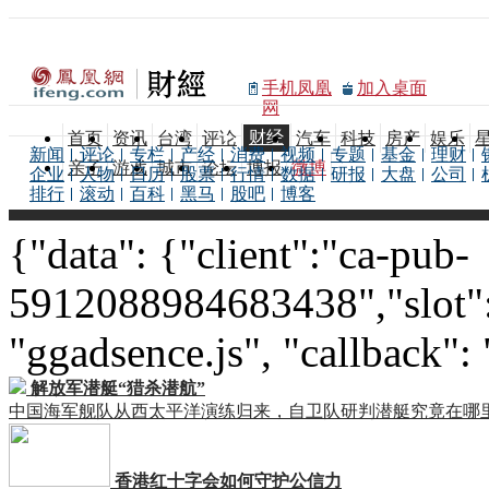
手机凤凰
加入桌面
网
财经
首页
资讯
台湾
评论
汽车
科技
房产
娱乐
新闻
评论
专栏
产经
消费
视频
专题
基金
理财
亲子
游戏
城市
论坛
博报
微博
企业
人物
日历
股票
行情
数据
研报
大盘
公司
排行
滚动
百科
黑马
股吧
博客
{"data": {"client":"ca-pub-
5912088984683438","slot":
"ggadsence.js", "callback":
解放军潜艇“猎杀潜航”
中国海军舰队从西太平洋演练归来，自卫队研判潜艇究竟在哪
香港红十字会如何守护公信力