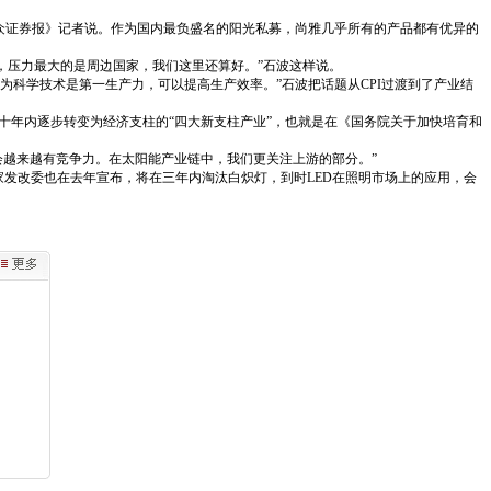
众证券报》记者说。作为国内最负盛名的阳光私募，尚雅几乎所有的产品都有优异的
然，压力最大的是周边国家，我们这里还算好。”石波这样说。
为科学技术是第一生产力，可以提高生产效率。”石波把话题从CPI过渡到了产业结
十年内逐步转变为经济支柱的“四大新支柱产业”，也就是在《国务院关于加快培育和
会越来越有竞争力。在太阳能产业链中，我们更关注上游的部分。”
家发改委也在去年宣布，将在三年内淘汰白炽灯，到时LED在照明市场上的应用，会