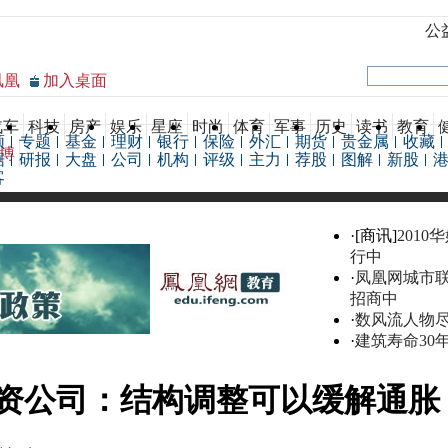
公
凤凰
加入桌面
汽车
科技
房产
娱乐
星座
时尚
体育
军事
历史
读书
教育
频
专题
基金
理财
银行
保险
外汇
期货
贵金属
收藏
博
据
研报
大盘
公司
机构
评级
主力
荐股
图解
新股
客
·[商讯]
2010
行中
·
凤凰网城市
招商中
·
数风流人物
·
建筑寿命30
资公司：结构调整可以缓解通胀