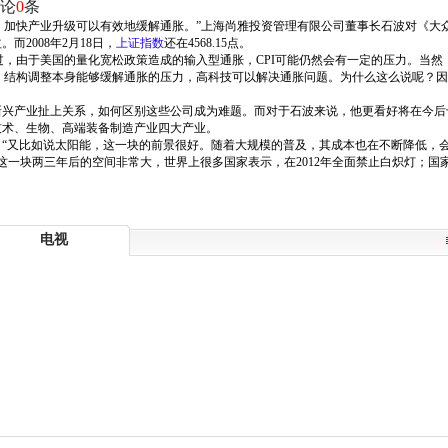
论
0
条
，加快产业升级可以有效地缓解通胀。”上海尚雅投资管理有限公司董事长石波对《大
而2008年2月18日，
上证指数
还在4568.15点。
过，由于美国的量化宽松政策造成的输入型通胀，CPI可能仍然会有一定的压力。当
，结构调整本身能够缓解通胀的压力，高科技可以解决通胀问题。为什么这么说呢？因
新兴产业扯上关系，如何区别这些公司成为难题。而对于石波来说，他更看好将在今后
技术、生物、高端装备制造产业四大产业。
。“又比如说太阳能，这一块的前景很好。随着大规模的普及，其成本也在不断降低，
这一块两三年后的空间非常大，世界上很多国家表示，在2012年全面禁止白炽灯；国
电视