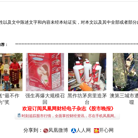
性以及文中陈述文字和内容未经本站证实，对本文以及其中全部或者部分
推荐：
送“最不作
强生再爆大规模召
黑作坊茅房里造茅
澳第三城市
为”奖
回
台
噬
欢迎订阅凤凰网财经电子杂志《股市晚报》
时刻追踪股市行情，全面掌控财经资讯，尽在手机凤凰网。
分享到：
凤凰微博
人人网
开心网