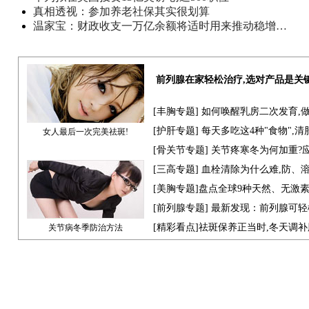
真相透视：参加养老社保其实很划算
温家宝：财政收支一万亿余额将适时用来推动稳增…
前列腺在家轻松治疗,选对产品是关
[
丰胸专题
] 如何唤醒乳房二次发育,
[
护肝专题
] 每天多吃这4种"食物",
女人最后一次完美祛斑!
[骨关节专题] 关节疼寒冬为何加重?
[
三高专题
] 血栓清除为什么难,防、
[
美胸专题
]盘点全球9种天然、无激
[
前列腺专题
] 最新发现：前列腺可轻
[
精彩看点
]祛斑保养正当时,冬天调
关节病冬季防治方法