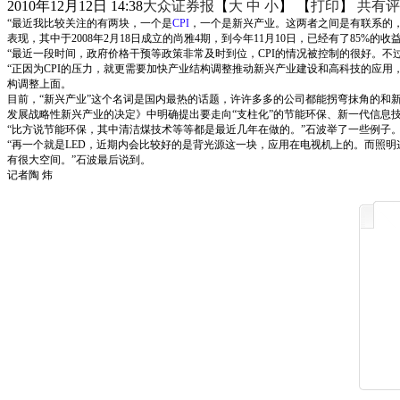
2010年12月12日 14:38
大众证券报
【
大
中
小
】 【
打印
】
共有评
“最近我比较关注的有两块，一个是
CPI
，一个是新兴产业。这两者之间是有联系的
表现，其中于2008年2月18日成立的尚雅4期，到今年11月10日，已经有了85%的收益。
“最近一段时间，政府价格干预等政策非常及时到位，CPI的情况被控制的很好。不
“正因为CPI的压力，就更需要加快产业结构调整推动新兴产业建设和高科技的应用
构调整上面。
目前，“新兴产业”这个名词是国内最热的话题，许许多多的公司都能拐弯抹角的和
发展战略性新兴产业的决定》中明确提出要走向“支柱化”的节能环保、新一代信息
“比方说节能环保，其中清洁煤技术等等都是最近几年在做的。”石波举了一些例子
“再一个就是LED，近期内会比较好的是背光源这一块，应用在电视机上的。而照明
有很大空间。”石波最后说到。
记者陶 炜