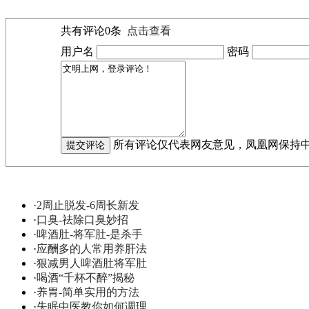
共有评论
0
条
点击查看
用户名
密码
所有评论仅代表网友意见，凤凰网保持
·
2周止脱发-6周长新发
·
口臭-祛除口臭妙招
·
啤酒肚-将军肚-是杀手
·
应酬多的人常用养肝法
·
狠减男人啤酒肚将军肚
·
喝酒“千杯不醉”揭秘
·
养胃-简单实用的方法
·
失眠中医教你如何调理