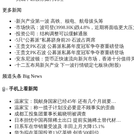
更多新闻
·
新兴产业第一波 高铁、核电、航母拔头筹
·
市场快讯：波司登(3998.HK)跌4.8%，近期将面临更大压
·
投资公司：结构调整可以缓解通胀
·
5只“公募派”私募跻身前20 石波占两席
·
王贵文PK石波 公募派私募年度冠军争夺赛重磅登场
·
王贵文PK石波 公募派私募年度冠军争夺赛重磅登场
·
安东尼波顿：货币正快速流向新兴市场，香港十分值得
·
十二五布局新兴产业 下一波行情锁定七板块(附股)
频道头条
Big News
手机上看新闻
温家宝：我献身国家已经45年 还有几个月就要…
温家宝：称一揽子计划没必要是不顾事实的歪曲
成都工投集团董事长戴晓明被调查
日本担忧中国再限稀土出口 提前实施稀土替代材…
日系车在华销量受波及 丰田上月大降15.1%
华为拟在英国投资13亿英镑 创造500职位