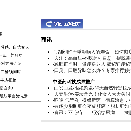
键
商讯
做性感、自信女人
·
“脂肪肝”严重影响人的寿命，如何彻
清肝毒、养肝功
·
关注：高血压-不吃药可自愈！摆脱
应对方法介绍
·
减肥正当时，做瘦身达人 揭秘狂瘦秘
·
口臭、口腔异味怎么办？专家推荐妙
溶血栓须同时
素丰胸植物
中医药科技成果推广
·
白发白发-拒绝染发-30天自然转黑也
松自愈!
·
夫妻生活-实录暴光！让女人天天尖
补肌肤更白嫩光滑
·
哮喘-气管炎--权威新药，彻底治愈，
·
有多少脂肪肝会变成肝癌？脂肪肝如
·
喜讯：不吃药——巧治糖尿病——摆