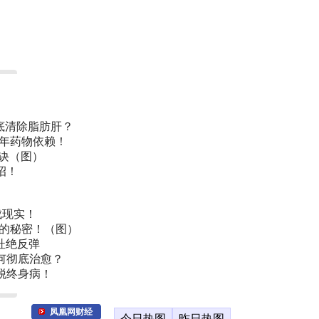
底清除脂肪肝？
常年药物依赖！
诀（图）
招！
成现实！
叫的秘密！（图）
杜绝反弹
何彻底治愈？
脱终身病！
凤凰网财经
今日热图
昨日热图