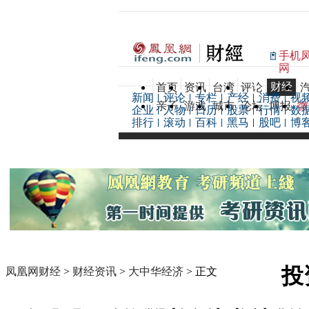
手机
网
财经
首页
资讯
台湾
评论
新闻
评论
专栏
产经
消费
视
亲子
游戏
城市
论坛
博报
微
企业
人物
日历
股票
行情
数
排行
滚动
百科
黑马
股吧
博
投
凤凰网财经
>
财经资讯
>
大中华经济
> 正文