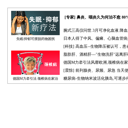
[专家] 鼻炎、咽炎久为何治不愈 8
腕式三高仪问世.3月可净化血液.降
日本人得了中风、偏瘫、心脑血管病
失眠/抑郁可摆脱药物困扰
[科技] 高血压--生物降压被认可，
脂肪肝、酒精肝---"生物洗肝"远离
德国M力牵引法风靡欧洲,颈椎病在
[震惊] 前列腺炎、尿频、尿急 当天
糖尿病-生物纳米波活化胰岛,可逐步
德国M力牵引法 颈椎病在家治