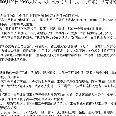
年06月20日 09:03
人民网-人民日报
【
大
中
小
】 【
打印
】
共有评
91年出生的她几个月前满怀着对城市生活的向往来到了广州。
日子和自己想象的根本不一样。“累，太累！手要跟上流水线的速度，稍稍赶不上，物料
高，只有1000元左右。
慢，要听候厂方的铃声指示。起床、上班、睡觉，都有一个编排好的时间表。”
上网费用了200多元，父母说她乱花钱。彭娜却不以为然：“你们这样省还不是在打
但又不愿意就这样回去。“我还年轻，想长点见识。”她喜欢上网，在手机上看小说
/内心充满了爱与埋怨”，“站着时候，你已成为它(机器)的一部分”……这是打工妹
广东省人大代表，但依然租住在工业区，和工友、老乡比邻而居，关心和关注着打工生
在外面漂着也不愿回到乡村；他们会把周围是否热闹作为就业的一个选择；他们更为珍
而不是做赚钱的机器。
，共同构成一幅打工城市的场景。郑小琼说，大部分工厂每个月加班超过80个小时，
成的心灵上的累。
劳动合同签订率低、社会保险参与率低、工资水平总体偏低现象。而与“三低”相对应
工者，绝大部分选择放弃，大多数人觉得，“又不是我一个人受到这样的侵害，大家都
有。
再找家里，最后才是同事；至于情感与生活问题的沟通，更多还是老乡与同学，或者几
劳累，这种生活状态很容易对心理健康造成损害。
工人，现为深圳龙岗社区专职工会干部的杨诗勇说。“工会要成立真正的职工之家。多
温暖和关爱。”
工厂到另一家工厂，不管风吹日晒，有时一天只顾得上吃一顿饭。他相信打工者需要工