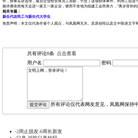
作，摆事实讲道理，最后企业给全体员工加薪，平息了这场群体事件。利用工会这
杨诗勇依然每天走进一家又一家企业，锲而不舍地为组建工会而努力，“离乡背井的
相关专题：
新生代农民工与新生代大学生
免责声明：本文仅代表作者个人观点，与凤凰网无关。其原创性以及文中陈述文字
共有评论
0
条
点击查看
用户名
密码
所有评论仅代表网友意见，凤凰网保持
·
2周止脱发-6周长新发
·
口臭-祛除口臭妙招