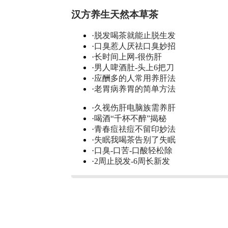
汉方养生天然本草茶
·
脱发喝茶就能止脱生发
·
口臭惹人厌祛口臭妙招
·
长时间上网-很伤肝
·
男人啤酒肚-头上6把刀
·
应酬多的人常用养肝法
·
老胃病养胃的简单方法
·
久视伤肝电脑族需养肝
·
喝酒“千杯不醉”揭秘
·
青春痘祛痘不留印妙法
·
失眠我喝茶告别了失眠
·
口臭-口苦-口酸轻松除
·
2周止脱发-6周长新发