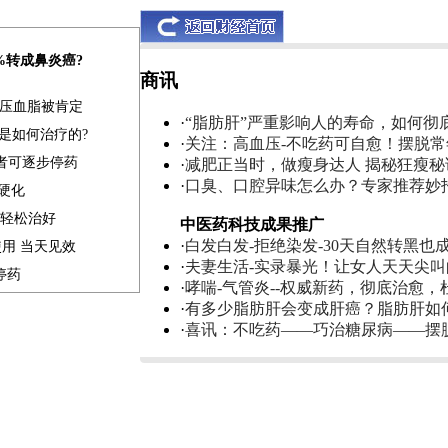
0%转成鼻炎癌?
商讯
血压血脂被肯定
·
“脂肪肝”严重影响人的寿命，如何彻
是如何治疗的?
·
关注：高血压-不吃药可自愈！摆脱
患者可逐步停药
·
减肥正当时，做瘦身达人 揭秘狂瘦秘
·
口臭、口腔异味怎么办？专家推荐妙
肝硬化
家轻松治好
中医药科技成果推广
·
白发白发-拒绝染发-30天自然转黑也
使用 当天见效
·
夫妻生活-实录暴光！让女人天天尖
停药
·
哮喘-气管炎--权威新药，彻底治愈，
·
有多少脂肪肝会变成肝癌？脂肪肝如
·
喜讯：不吃药——巧治糖尿病——摆