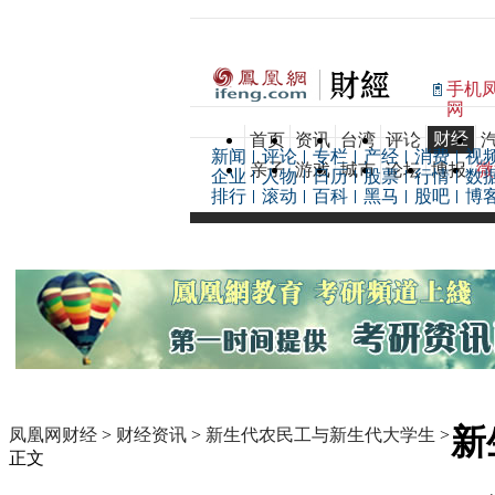
手机
网
财经
首页
资讯
台湾
评论
新闻
评论
专栏
产经
消费
视
亲子
游戏
城市
论坛
博报
微
企业
人物
日历
股票
行情
数
排行
滚动
百科
黑马
股吧
博
新
凤凰网财经
>
财经资讯
>
新生代农民工与新生代大学生
>
正文