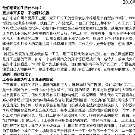
2010
他们想要的生活什么样？
更加丰富多彩，不做赚钱机器
在广东省广州市夏茅工业区一家工厂打工的贵州女孩李梓瑶是个典型的“90后”，19
“我的想法其实好简单，找份工作，不要太累。” 但工厂的活儿并不好干，打工的
李梓瑶没少被主管批评。心情郁闷的她曾经坐在宿舍楼栏杆上发呆。试用期的收入也不
让李梓瑶不适应的还有单调而紧张的日程。“在工厂里，有规有矩，做事不能快不能
这几天，李梓瑶的工友——四川女孩彭娜正和父母怄气。原因是上个月彭娜手机费、
李梓瑶每个月最大的花销也是手机费和上网费。工作之余，她开始想家、想念朋友，
时间。
“她把自己安置/在流水线的某个工位，用工号替代/姓名与性别，在一台机床刨磨切削
是打工生活的写照。如今，来自四川南充的郑小琼已经成长为一名诗人，前年成为
在郑小琼的眼里，“90后”是个先进的字眼。他们更为崇尚平等尊严的工作，宁愿
注重自己人性的尊严，更追求生活的质量，他们有自己的想法，选择更好的生活，
遇到问题该找谁？
工会应该成为打工者真正的娘家
广东东莞，宽阔的道路，拥挤的车辆行人， 琳琅满目的广告牌， 铁门紧闭的工厂
是一种精神的累，一种由农村进入城市，面对新的环境，现实与理想落差过大而造
城市需要农民工，但似乎并没有很好地接纳他们。根据调查，新生代农民工普遍存在
郑小琼曾经以“面对劳动纠纷与自己合法权益受到侵害，怎么办”的问题访问很多打
表现出无知和茫然；明确表示会去相关部门投诉或者走法律途径解决的人一个都没
李梓瑶和彭娜显然对工会毫无概念。基本上遇到经济问题先找附近的老乡、同学，
分工友与家庭的分离，加上打工的圈子流动性相当大，很难有亲密的朋友，孤独、
“目前来说，组建工会，让工会发挥作用是最好的方式。”曾经当过搬运工、流水线
制定规范的制度，建立人文关怀体系，让职工知道有困难有问题该找谁，让员工感受
为了帮助企业成立工会，杨诗勇每天步行着从一个工业区到另一个工业区，从一家