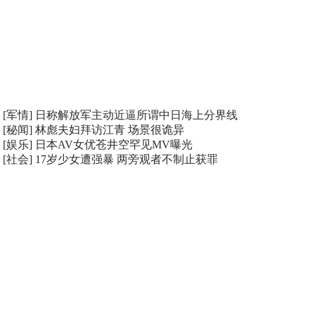
[军情]
日称解放军主动近逼所谓中日海上分界线
[秘闻]
林彪夫妇拜访江青 场景很诡异
[娱乐]
日本AV女优苍井空罕见MV曝光
[社会]
17岁少女遭强暴 两旁观者不制止获罪