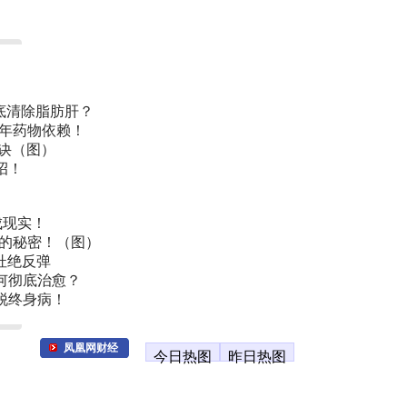
底清除脂肪肝？
常年药物依赖！
诀（图）
招！
成现实！
叫的秘密！（图）
杜绝反弹
何彻底治愈？
脱终身病！
凤凰网财经
今日热图
昨日热图