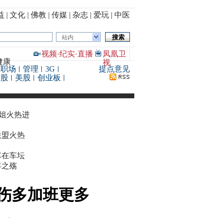
益
|
文化
|
佛教
|
传媒
|
杂志
|
爱玩
|
中医
站内
视频
·
纪实
·
直播
凤凰卫
健康
视
职场
管理
3G
提点意见
港股
美股
创业板
华姐火热进
联盟火热
尽在车坛
年之殇
伤多加班更多