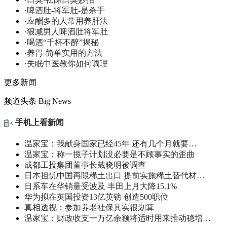
·
啤酒肚-将军肚-是杀手
·
应酬多的人常用养肝法
·
狠减男人啤酒肚将军肚
·
喝酒“千杯不醉”揭秘
·
养胃-简单实用的方法
·
失眠中医教你如何调理
更多新闻
频道头条
Big News
手机上看新闻
温家宝：我献身国家已经45年 还有几个月就要…
温家宝：称一揽子计划没必要是不顾事实的歪曲
成都工投集团董事长戴晓明被调查
日本担忧中国再限稀土出口 提前实施稀土替代材…
日系车在华销量受波及 丰田上月大降15.1%
华为拟在英国投资13亿英镑 创造500职位
真相透视：参加养老社保其实很划算
温家宝：财政收支一万亿余额将适时用来推动稳增…