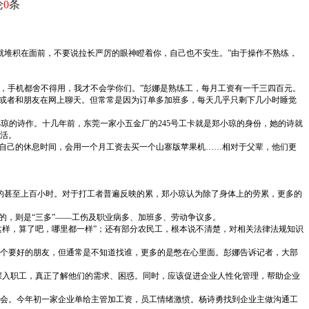
论
0
条
就堆积在面前，不要说拉长严厉的眼神瞪着你，自己也不安生。”由于操作不熟练，
工，手机都舍不得用，我才不会学你们。”彭娜是熟练工，每月工资有一千三四百元。
，或者和朋友在网上聊天。但常常是因为订单多加班多，每天几乎只剩下几小时睡觉
郑小琼的诗作。十几年前，东莞一家小五金厂的245号工卡就是郑小琼的身份，她的诗就
活。
惜自己的休息时间，会用一个月工资去买一个山寨版苹果机……相对于父辈，他们更
有的甚至上百小时。对于打工者普遍反映的累，郑小琼认为除了身体上的劳累，更多的
的，则是“三多”——工伤及职业病多、加班多、劳动争议多。
这样，算了吧，哪里都一样”；还有部分农民工，根本说不清楚，对相关法律法规知识
个要好的朋友，但通常是不知道找谁，更多的是憋在心里面。彭娜告诉记者，大部
深入职工，真正了解他们的需求、困惑。同时，应该促进企业人性化管理，帮助企业
会。今年初一家企业单给主管加工资，员工情绪激愤。杨诗勇找到企业主做沟通工