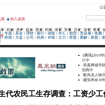
公
凤凰
加入桌面
汽车
科技
房产
娱乐
星座
时尚
体育
军事
历史
读书
教育
频
专题
基金
理财
银行
保险
外汇
期货
贵金属
收藏
博
据
研报
大盘
公司
机构
评级
主力
荐股
图解
新股
客
·[商讯]
2010
行中
·
凤凰网城市
招商中
·
数风流人物
·
建筑寿命30
生代农民工生存调查：工资少工