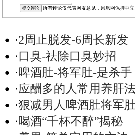
所有评论仅代表网友意见，凤凰网保持中立
·
2周止脱发-6周长新发
·
口臭-祛除口臭妙招
·
啤酒肚-将军肚-是杀手
·
应酬多的人常用养肝
·
狠减男人啤酒肚将军
·
喝酒“千杯不醉”揭秘