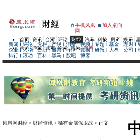
手机凤凰
加入桌面
网
财经
首页
资讯
台湾
评论
汽车
科技
房产
娱乐
新闻
评论
专栏
产经
消费
视频
专题
基金
理财
亲子
游戏
城市
论坛
博报
微博
企业
人物
日历
股票
行情
数据
研报
大盘
公司
排行
滚动
百科
黑马
股吧
博客
凤凰网财经
>
财经资讯
>
稀有金属保卫战
> 正文