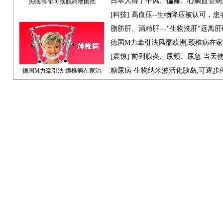
日本人得了中风、偏瘫、心脑血管病
失眠/抑郁可摆脱药物困扰
[科技] 高血压--生物降压被认可，
脂肪肝、酒精肝---"生物洗肝"远离
德国M力牵引法风靡欧洲,颈椎病在
[震惊] 前列腺炎、尿频、尿急 当天
糖尿病-生物纳米波活化胰岛,可逐步
德国M力牵引法 颈椎病在家治