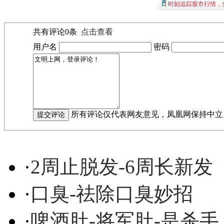
时刻追踪股市行情，
共有评论
0
条
点击查看
用户名
密码
所有评论仅代表网友意见，凤凰网保持中立
·
2周止脱发-6周长新发
·
口臭-祛除口臭妙招
·
啤酒肚-将军肚-是杀手