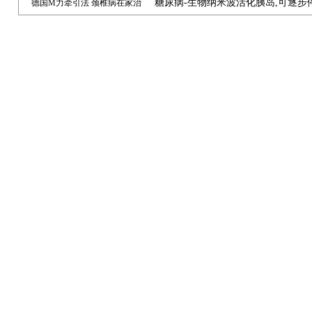
糖尿病-生物纳米波活化胰岛,可逐步
德国M力牵引法 颈椎病在家治