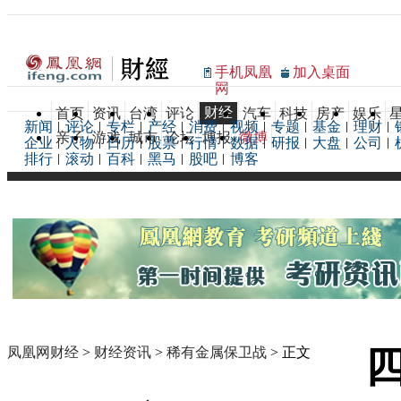
手机凤凰
加入桌面
网
财经
首页
资讯
台湾
评论
汽车
科技
房产
娱乐
新闻
评论
专栏
产经
消费
视频
专题
基金
理财
亲子
游戏
城市
论坛
博报
微博
企业
人物
日历
股票
行情
数据
研报
大盘
公司
排行
滚动
百科
黑马
股吧
博客
凤凰网财经
>
财经资讯
>
稀有金属保卫战
> 正文