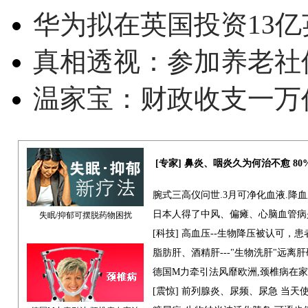
华为拟在英国投资13亿英
真相透视：参加养老社
温家宝：财政收支一万
[专家] 鼻炎、咽炎久为何治不愈 8
腕式三高仪问世.3月可净化血液.降
日本人得了中风、偏瘫、心脑血管病
失眠/抑郁可摆脱药物困扰
[科技] 高血压--生物降压被认可，
脂肪肝、酒精肝---"生物洗肝"远离
德国M力牵引法风靡欧洲,颈椎病在
[震惊] 前列腺炎、尿频、尿急 当天