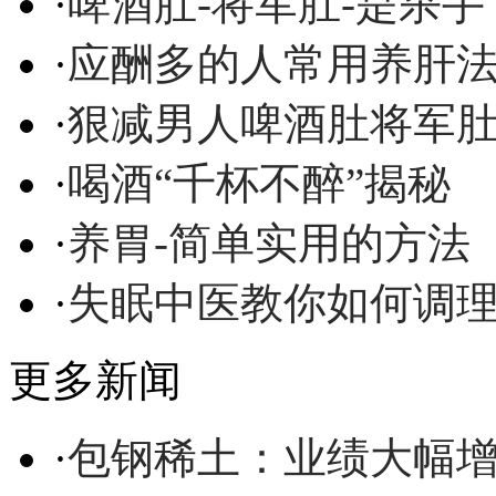
·
啤酒肚-将军肚-是杀手
·
应酬多的人常用养肝
·
狠减男人啤酒肚将军
·
喝酒“千杯不醉”揭秘
·
养胃-简单实用的方法
·
失眠中医教你如何调
更多新闻
·
包钢稀土：业绩大幅