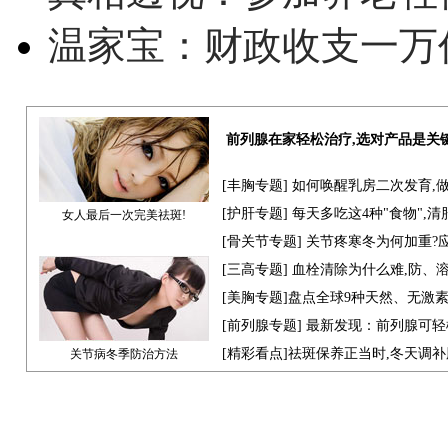
温家宝：财政收支一万
前列腺在家轻松治疗,选对产品是关
[
丰胸专题
] 如何唤醒乳房二次发育,
[
护肝专题
] 每天多吃这4种"食物",
女人最后一次完美祛斑!
[骨关节专题] 关节疼寒冬为何加重?
[
三高专题
] 血栓清除为什么难,防、
[
美胸专题
]盘点全球9种天然、无激
[
前列腺专题
] 最新发现：前列腺可轻
[
精彩看点
]祛斑保养正当时,冬天调
关节病冬季防治方法