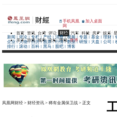
手机凤凰
加入桌面
网
财经
首页
资讯
台湾
评论
汽车
科技
房产
娱乐
新闻
评论
专栏
产经
消费
视频
专题
基金
理财
亲子
游戏
城市
论坛
博报
微博
企业
人物
日历
股票
行情
数据
研报
大盘
公司
排行
滚动
百科
黑马
股吧
博客
凤凰网财经
>
财经资讯
>
稀有金属保卫战
> 正文