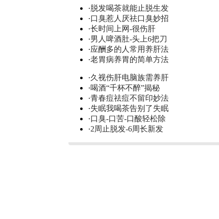
·
脱发喝茶就能止脱生发
·
口臭惹人厌祛口臭妙招
·
长时间上网-很伤肝
·
男人啤酒肚-头上6把刀
·
应酬多的人常用养肝法
·
老胃病养胃的简单方法
·
久视伤肝电脑族需养肝
·
喝酒“千杯不醉”揭秘
·
青春痘祛痘不留印妙法
·
失眠我喝茶告别了失眠
·
口臭-口苦-口酸轻松除
·
2周止脱发-6周长新发