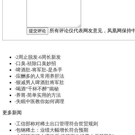
所有评论仅代表网友意见，凤凰网保持
·
2周止脱发-6周长新发
·
口臭-祛除口臭妙招
·
啤酒肚-将军肚-是杀手
·
应酬多的人常用养肝法
·
狠减男人啤酒肚将军肚
·
喝酒“千杯不醉”揭秘
·
养胃-简单实用的方法
·
失眠中医教你如何调理
更多新闻
·
工信部称对稀土出口管理符合世贸规则
·
包钢稀土：业绩大幅增长符合预期