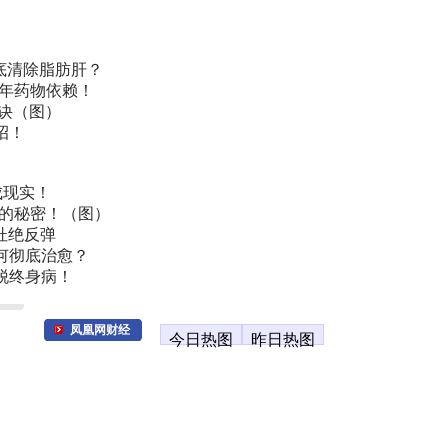
底清除脂肪肝？
常年药物依赖！
诀（图）
招！
成现实！
叫的秘密！（图）
杜绝反弹
何彻底治愈？
脱终身病！
凤凰网财经
今日热图
昨日热图