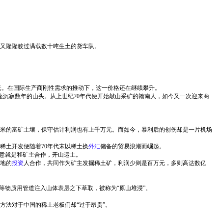
又隆隆驶过满载数十吨生土的货车队。
万元。在国际生产商刚性需求的推动下，这一价格还在继续攀升。
座沉寂数年的山头。从上世纪70年代便开始敲山采矿的赣南人，如今又一次迎来商
米的富矿土壤，保守估计利润也有上千万元。而如今，暴利后的创伤却是一片机场
稀土开发便随着70年代末以稀土换
外汇
储备的贸易浪潮而崛起。
生意就是和矿主合作，开山运土。
地的
投资
人合作，共同作为矿主发掘稀土矿，利润少则是百万元，多则高达数亿
等物质用管道注入山体表层之下萃取，被称为“原山堆浸”。
方法对于中国的稀土老板们却“过于昂贵”。