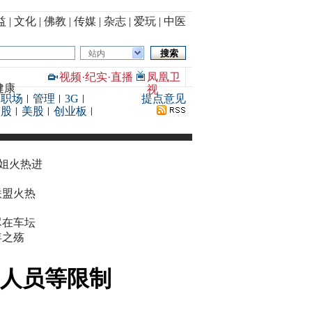
益
|
文化
|
佛教
|
传媒
|
杂志
|
爱玩
|
中医
站内
视频
·
纪实
·
直播
凤凰卫
健康
视
职场
管理
3G
提点意见
港股
美股
创业板
华姐火热进
联盟火热
尽在车坛
年之殇
费人员等限制