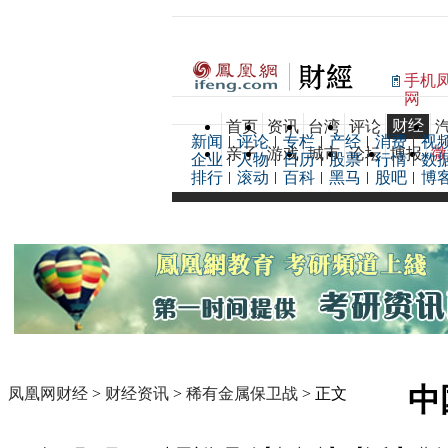
手机
网
财经
首页
资讯
台湾
评论
新闻
评论
专栏
产经
消费
视
亲子
游戏
城市
论坛
博报
微
企业
人物
日历
股票
行情
数
排行
滚动
百科
黑马
股吧
博
中
凤凰网财经
>
财经资讯
>
稀有金属保卫战
> 正文