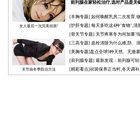
前列腺在家轻松治疗,选对产品是关
[
丰胸专题
] 如何唤醒乳房二次发育,
[
护肝专题
] 每天多吃这4种"食物",
女人最后一次完美祛斑!
[骨关节专题] 关节疼寒冬为何加重?
[
三高专题
] 血栓清除为什么难,防、
[
美胸专题
]盘点全球9种天然、无激
[
前列腺专题
] 最新发现：前列腺可轻
[
精彩看点
]祛斑保养正当时,冬天调
关节病冬季防治方法