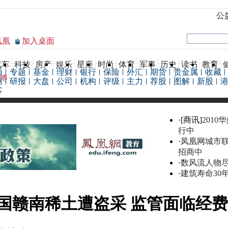
公
凤凰
加入桌面
汽车
科技
房产
娱乐
星座
时尚
体育
军事
历史
读书
教育
频
专题
基金
理财
银行
保险
外汇
期货
贵金属
收藏
博
据
研报
大盘
公司
机构
评级
主力
荐股
图解
新股
客
·[商讯]
2010
行中
·
凤凰网城市
招商中
·
数风流人物
·
建筑寿命30
国赣南稀土遭盗采 监管面临经