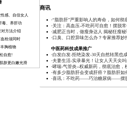
键
商讯
做性感、自信女人
·
“脂肪肝”严重影响人的寿命，如何彻
清肝毒、养肝功
·
关注：高血压-不吃药可自愈！摆脱
应对方法介绍
·
减肥正当时，做瘦身达人 揭秘狂瘦秘
·
口臭、口腔异味怎么办？专家推荐妙
溶血栓须同时
素丰胸植物
中医药科技成果推广
·
白发白发-拒绝染发-30天自然转黑也
松自愈!
·
夫妻生活-实录暴光！让女人天天尖
补肌肤更白嫩光滑
·
哮喘-气管炎--权威新药，彻底治愈，
·
有多少脂肪肝会变成肝癌？脂肪肝如
·
喜讯：不吃药——巧治糖尿病——摆