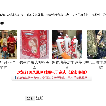
和内容未经本站证实，对本文以及其中全部或者部分内容、文字的真实性、完整性、及
推荐：
送“最不作
强生再爆大规模召
黑作坊茅房里造茅
澳第三城市
为”奖
回
台
噬
欢迎订阅凤凰网财经电子杂志《股市晚报》
时刻追踪股市行情，全面掌控财经资讯，尽在手机凤凰网。
注册