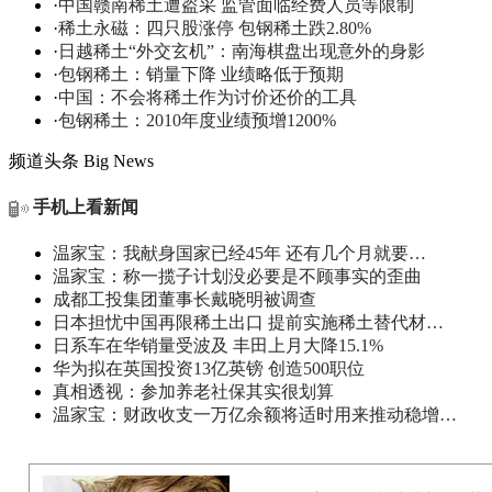
·
中国赣南稀土遭盗采 监管面临经费人员等限制
·
稀土永磁：四只股涨停 包钢稀土跌2.80%
·
日越稀土“外交玄机”：南海棋盘出现意外的身影
·
包钢稀土：销量下降 业绩略低于预期
·
中国：不会将稀土作为讨价还价的工具
·
包钢稀土：2010年度业绩预增1200%
频道头条
Big News
手机上看新闻
温家宝：我献身国家已经45年 还有几个月就要…
温家宝：称一揽子计划没必要是不顾事实的歪曲
成都工投集团董事长戴晓明被调查
日本担忧中国再限稀土出口 提前实施稀土替代材…
日系车在华销量受波及 丰田上月大降15.1%
华为拟在英国投资13亿英镑 创造500职位
真相透视：参加养老社保其实很划算
温家宝：财政收支一万亿余额将适时用来推动稳增…