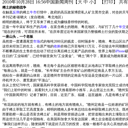
2010年10月28日 16:56
中国新闻周刊
【
大
中
小
】 【
打印
】
共有
稀土的秘密战争
在触底
反弹
的稀土
牛市
行情中，政府的高压政策博弈私人矿主黑市交易，对垒的天
本刊记者/崔晓火（发自赣南、粤北地区）
精明的赣南人，终于又等来了稀土成为赚钱香饽饽的时机。
正值一年中采矿和生产的
高峰
，在富含稀土的赣南、粤北地区，与矿打了几十
年交
“现在的行情，可谓前所未有。”在庆幸度过近年来国家强力整顿稀土行业的蛰伏期
一座山头，一个老板
虽然曾一度遭遇尾货
市场
式的每吨2000元的贱卖，但时隔多年，赣南、粤北山区出
这些未经加工的生土，在原产地的
收购
价格已升至每吨11万元，不仅较去年同期翻
不断攀高的生土售价也拉动了经过分离后稀土元素产品的价格。世界上每部
iPhone
往日的“工业味精”，已经华丽变身为“工业黄金”。“稀土”两个字，重新成为赣南
机。
在远离雨季的10月，赣南、粤北每个县的山区都密布着正从地表以下萃取稀土的白
“每座山头，就是一个老板。”长年和矿主合作开发矿山的赣州定南县人李方玉说。
他站在一座裸露的山体前，这是赣州市管辖的定南县与安远县交接处的一片山区，
停机坪大小、遭荒废的“平顶山”。
自从上世纪70年代，国家最高科学奖获得者、中国科学院地质专家徐光宪院士成功
“我们上初中的时候，就看到大人们每天推着那种小推车，从山里运土出来。”赣州
《中国新闻周刊》记者了解到，目前，近至广东、福建，远至越南，凡是有稀土矿
元。
“有花岗岩的地方就有稀土，有稀土的地方就有赣南人。”赣州定南县一位姓谢的矿
由于稀土萃取工艺高度复杂，精明的赣南人多年来总结出各种获取稀土的方法。既有
而要勘察一座山是否富含稀土矿，则是用铁管插进山体，把管道顺出来的土壤取出
而这些方法几乎是中国独有。在美国和加拿大等发达国家，稀土企业都是在精密的实
“像我们这样开山，随便搞两下就是好几百万的投资，老板一般都不会关心其他的成