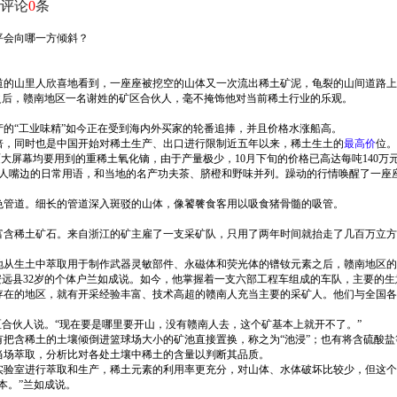
评论
0
条
平会向哪一方倾斜？
道的山里人欣喜地看到，一座座被挖空的山体又一次流出稀土矿泥，龟裂的山间道路上
之后，赣南地区一名谢姓的矿区合伙人，毫不掩饰他对当前稀土行业的乐观。
产的“工业味精”如今正在受到海内外买家的轮番追捧，并且价格水涨船高。
倍，同时也是中国开始对稀土生产、出口进行限制近五年以来，稀土生土的
最高价
位。
硕大屏幕均要用到的重稀土氧化镝，由于产量极少，10月下旬的价格已高达每吨140
客家人嘴边的日常用语，和当地的名产功夫茶、脐橙和野味并列。躁动的行情唤醒了一座
色管道。细长的管道深入斑驳的山体，像饕餮食客用以吸食猪骨髓的吸管。
富含稀土矿石。来自浙江的矿主雇了一支采矿队，只用了两年时间就抬走了几百万立方
地从生土中萃取用于制作武器灵敏部件、永磁体和荧光体的镨钕元素之后，赣南地区的
安远县32岁的个体户兰如成说。如今，他掌握着一支六部工程车组成的车队，主要的
存在的地区，就有开采经验丰富、技术高超的赣南人充当主要的采矿人。他们与全国各
区合伙人说。“现在要是哪里要开山，没有赣南人去，这个矿基本上就开不了。”
把含稀土的土壤倾倒进篮球场大小的矿池直接置换，称之为“池浸”；也有将含硫酸盐
当场萃取，分析比对各处土壤中稀土的含量以判断其品质。
验室进行萃取和生产，稀土元素的利用率更充分，对山体、水体破坏比较少，但这个
本。”兰如成说。