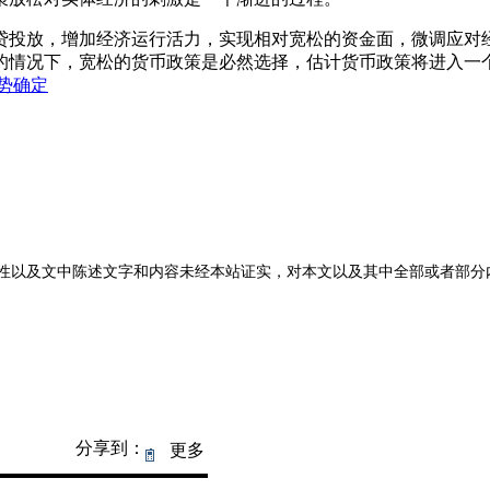
贷投放，增加经济运行活力，实现相对宽松的资金面，微调应对
的情况下，宽松的货币政策是必然选择，估计货币政策将进入一
性以及文中陈述文字和内容未经本站证实，对本文以及其中全部或者部分
分享到：
更多