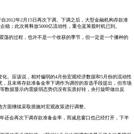
自2012年2月15日再次下调。下调之后，大型金融机构存款准
企稳；此次将释放5000亿流动性，重仓蓝筹股时机已到。
复震荡的过程，也许不是一个收获的季节，但一定是一个播种的
化。应该说，相对偏弱的4月份宏观经济数据和5月份的流动性
忧，且未将存款准备金率下调作为调控的首选手段提出，但市场
口等数据显示内需疲弱态势仍没有实质好转，央行旋即做出反
他方面继续采取措施对宏观政策进行调整。
半年还会再次下调存款准备金率，而减息窗口也已经打开，下半