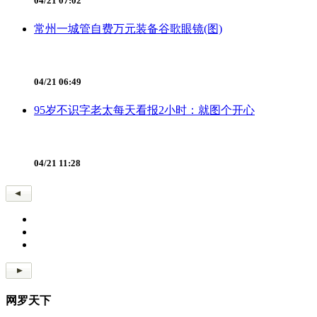
04/21 07:02
常州一城管自费万元装备谷歌眼镜(图)
04/21 06:49
95岁不识字老太每天看报2小时：就图个开心
04/21 11:28
网罗天下