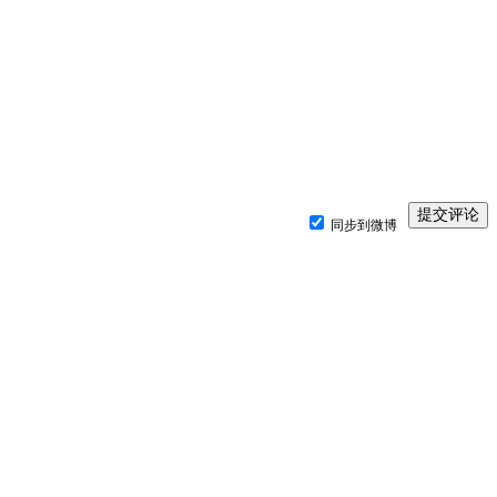
同步到微博