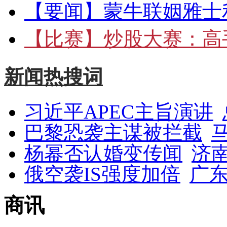
【要闻】
蒙牛联姻雅士
【比赛】
炒股大赛：高手
新闻热搜词
习近平APEC主旨演讲
巴黎恐袭主谋被拦截
杨幂否认婚变传闻
济
俄空袭IS强度加倍
广东
商讯