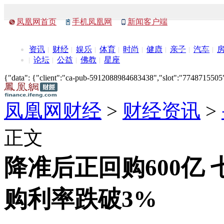
凤凰网首页
手机凤凰网
新闻客户端
资讯
财经
娱乐
体育
时尚
健康
亲子
汽车
论坛
公益
佛教
星座
{"data": {"client":"ca-pub-5912088984683438","slot":"7748715505"},
凤凰网财经
>
财经资讯
>
正文
降准后正回购600亿
购利率跌破3%