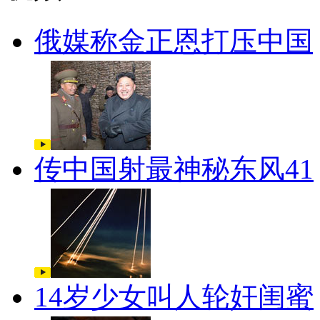
俄媒称金正恩打压中国
传中国射最神秘东风41
14岁少女叫人轮奸闺蜜