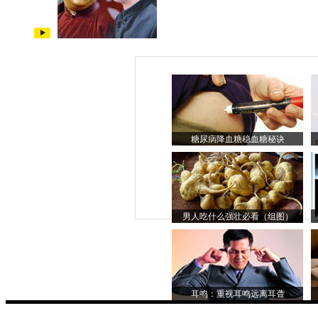
糖尿病降血糖稳血糖秘诀
男人吃什么强壮必看（组图）
耳鸣：重视耳鸣远离耳聋