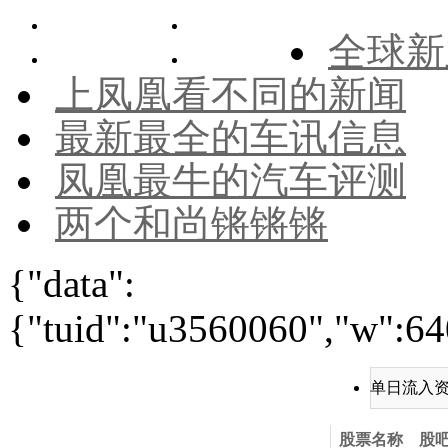
全球新
上凤凰看不同的新闻
最新最全的车讯信息
凤凰最牛的汽车评测
两个和尚锵锵锵
{"data":
{"tuid":"u3560060","w":640
单日流入
股票名称
股