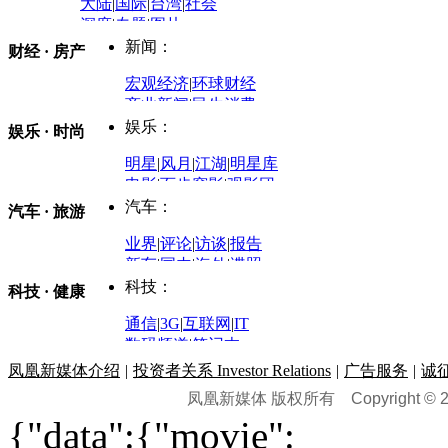
大陆
|
国际
|
台湾
|
社会
深度
|
专题
|
图片
中国政要资料库
新闻：
财经 · 房产
评论：
宏观经济
|
环球财经
商业新闻
|
民生消费
时事开讲
娱乐：
娱乐 · 时尚
评论：
军事：
明星
|
风月
|
江湖
|
明星库
商业评论
|
宏观分析
电影
|
百步穿影
|
观影团
防务观察
|
防务写真
金融观察
|
财知道
星座
|
塔罗
|
演出
汽车：
汽车 · 旅游
中国军情
|
环球军情
外媒视角
凤凰网·非常道
|
星光邦
业界
|
评论
|
访谈
|
报告
体育：
股票：
时尚：
新车
|
国内
|
海外
|
谍照
购车
|
导购
|
试驾
|
图解
科技：
NBA
|
CBA
|
大局观
科技 · 健康
炒股大赛
|
图解资金流向
时装
|
美容
|
美体
|
论坛
文化
|
人文
|
酷车
|
游记
中超
|
国际足球
|
图片
投资观察
|
龙虎榜点评
化妆品库
|
试用中心
通信
|
3G
|
互联网
|
IT
用车
|
专栏
|
二手车
黑马追踪
|
明星分析师
情感
|
奢侈品
|
图片
数码频道
|
笔记本
历史：
赛事
|
城市站
|
经销商
时尚品牌库
科技专题
|
探索
论坛
|
报价库
|
图片库
凤凰新媒体介绍
|
投资者关系 Investor Relations
|
广告服务
|
诚
理财：
轶闻秘档
|
历史映像室
凤凰新媒体 版权所有
Copyright © 20
健康：
历史专题
|
民间说史
城市：
基金
|
理财
|
银行
|
保险
{"data":{"movie":
外汇
|
期货
|
黄金
养生
|
食疗
|
心理
|
疾病
文化：
对话
|
专栏
|
城市之星