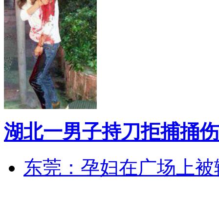
湖北一男子持刀拒捕捅伤
东莞：孕妇在广场上被辅