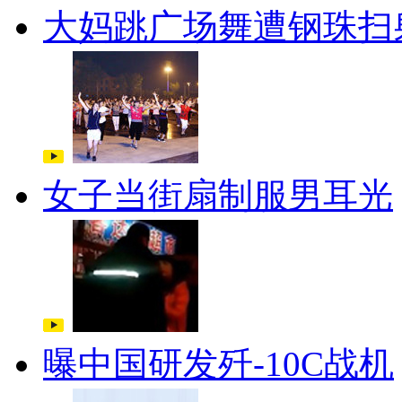
大妈跳广场舞遭钢珠扫
女子当街扇制服男耳光
曝中国研发歼-10C战机