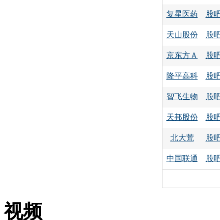
复星医药
股
天山股份
股
京东方Ａ
股
隆平高科
股
智飞生物
股
天邦股份
股
北大荒
股
中国联通
股
视频