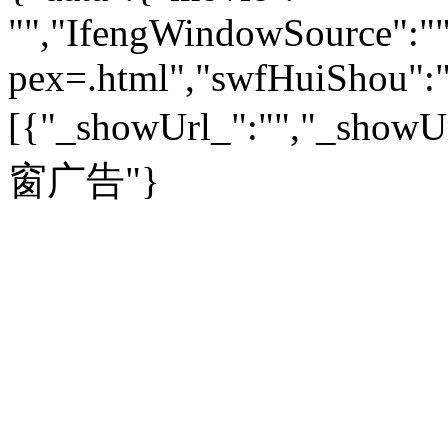
收藏
|
职场
热点
|
论坛
|
找大夫
陕西
|
河南
|
广州
|
重庆
"","IfengWindowSource":"",
文化时评
|
文坛往事
图库
|
百科
|
疾病查询
青岛
|
福州
|
厦门
|
宁波
房产：
人文轶闻
|
文化热点
专题
|
卡路里计算器
辽宁
|
山东
|
天津
pex=.html","swfHuiShou":""
视频
|
健康无小事
资讯
|
政策
|
市场
|
专题
教育：
旅游：
高清大图
|
豪宅
|
家居
[{"_showUrl_":"","_showUrl
建筑
|
风水
|
访谈
|
置业
高考
|
公务员
|
考研
百家迹忆
|
全球GO
|
专题
房企
|
曝光
|
新盘
|
公寓
育人者
|
教育投诉
游中感动
|
红酒美食
别墅
|
商业
|
旅游
|
海外
窗广告"}
出境游
|
国内游
|
周边游
养老
|
热帖
|
宅男宅女
列国志
|
九州记
|
浮生闲
景点大全
|
高清大图