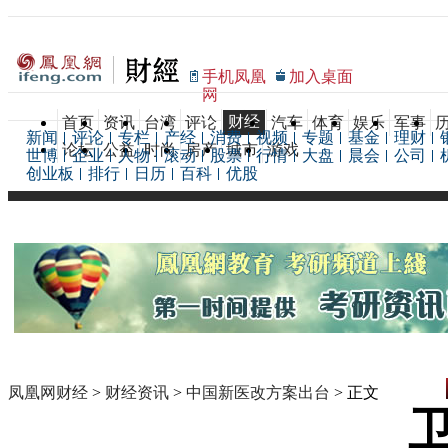
手机凤凰
加入桌面
网
财经
首页
资讯
台湾
评论
汽车
体育
娱乐
军事
新闻
评论
专栏
产经
消费
视频
专题
基金
理财
论坛
公益
时尚
房产
城市
游戏
世博
企业
人物
滚动
股票
行情
大盘
晨会
公司
创业板
排行
日历
百科
优股
凤凰网财经
>
财经资讯
>
中国新医改方案出台
> 正文