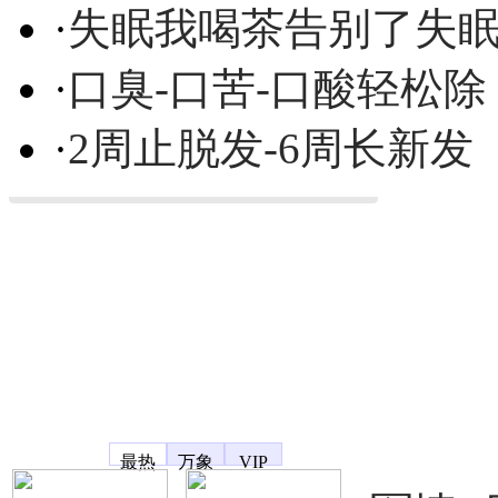
·
失眠我喝茶告别了失
·
口臭-口苦-口酸轻松除
·
2周止脱发-6周长新发
凤凰宽频
最热
万象
VIP