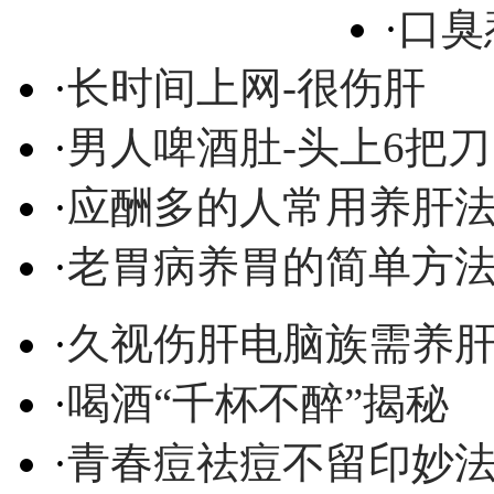
·
口臭
·
长时间上网-很伤肝
·
男人啤酒肚-头上6把刀
·
应酬多的人常用养肝
·
老胃病养胃的简单方
·
久视伤肝电脑族需养
·
喝酒“千杯不醉”揭秘
·
青春痘祛痘不留印妙