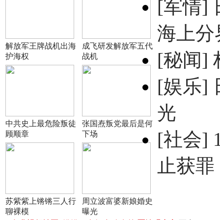
[军情]
海上分
解放军王牌战机出海
成飞研发解放军五代
[秘闻]
护海权
战机
[娱乐]
光
中共史上最危险叛徒
张国焘叛党最后是何
[社会]
顾顺章
下场
止获罪
苏紫紫上锵锵三人行
周立波富婆新娘婚史
聊裸模
曝光