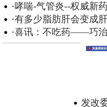
·
哮喘-气管炎--权威
·
有多少脂肪肝会变成
·
喜讯：不吃药——巧
凤凰网财经
发改