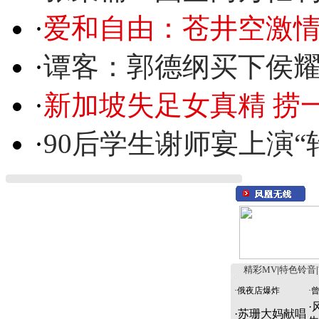
·
爱和自由：苍井空激情
·
谭客：郭德纲买下侯
·
新加坡失足女真精 捞
·
90后学生谢师宴上演“
精彩MV
|
特色铃音
|
·
俄夜店爆炸
·
·
·
苏珊大妈献唱