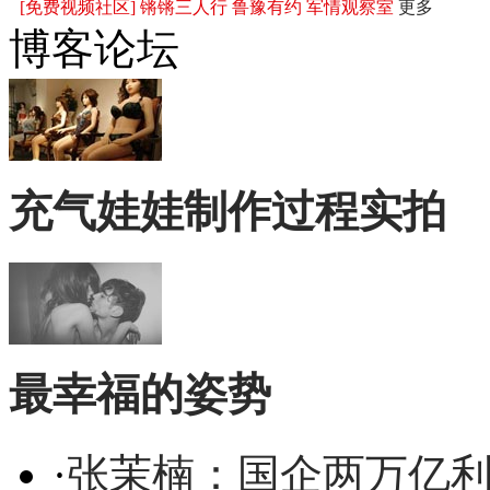
[免费视频社区]
锵锵三人行
鲁豫有约
军情观察室
更多
博客论坛
充气娃娃制作过程实拍
最幸福的姿势
·
张茉楠：国企两万亿