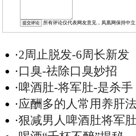
所有评论仅代表网友意见，凤凰网保持中立
·
2周止脱发-6周长新发
·
口臭-祛除口臭妙招
·
啤酒肚-将军肚-是杀手
·
应酬多的人常用养肝
·
狠减男人啤酒肚将军