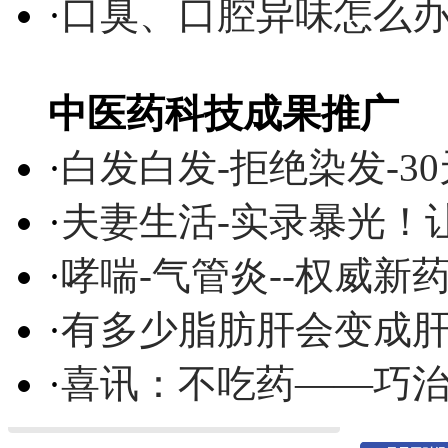
·
口臭、口腔异味怎么
中医药科技成果推广
·
白发白发-拒绝染发-3
·
夫妻生活-实录暴光！
·
哮喘-气管炎--权威
·
有多少脂肪肝会变成
·
喜讯：不吃药——巧