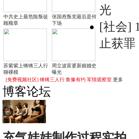
光
中共史上最危险叛徒
张国焘叛党最后是何
[社会]
顾顺章
下场
止获罪
苏紫紫上锵锵三人行
周立波富婆新娘婚史
聊裸模
曝光
[免费视频社区]
锵锵三人行
鲁豫有约
军情观察室
更多
博客论坛
充气娃娃制作过程实拍