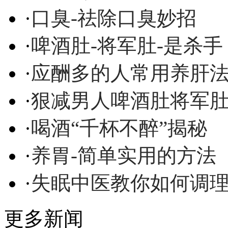
·
口臭-祛除口臭妙招
·
啤酒肚-将军肚-是杀手
·
应酬多的人常用养肝
·
狠减男人啤酒肚将军
·
喝酒“千杯不醉”揭秘
·
养胃-简单实用的方法
·
失眠中医教你如何调
更多新闻