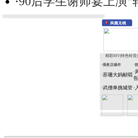
·
90后学生谢师宴上演“
精彩MV
|
特色铃音
|
·
俄夜店爆炸
·
·
·
苏珊大妈献唱
·
武僧单挑城管
·