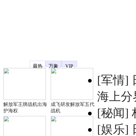
凤凰宽频
最热
万象
VIP
[军情]
海上分
解放军王牌战机出海
成飞研发解放军五代
[秘闻]
护海权
战机
[娱乐]