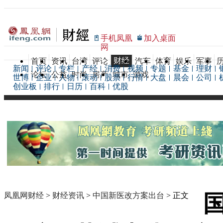
手机凤凰
加入桌面
网
财经
首页
资讯
台湾
评论
汽车
体育
娱乐
军事
新闻
评论
专栏
产经
消费
视频
专题
基金
理财
论坛
公益
时尚
房产
城市
游戏
世博
企业
人物
滚动
股票
行情
大盘
晨会
公司
创业板
排行
日历
百科
优股
凤凰网财经
>
财经资讯
>
中国新医改方案出台
> 正文