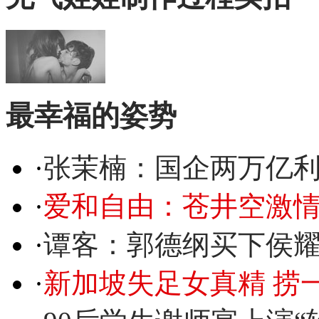
最幸福的姿势
·
张茉楠：国企两万亿
·
爱和自由：苍井空激情
·
谭客：郭德纲买下侯
·
新加坡失足女真精 捞