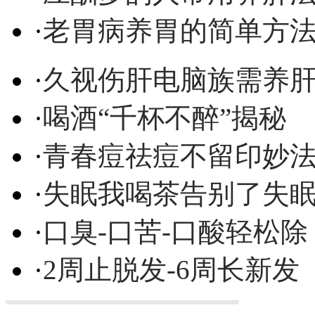
·
老胃病养胃的简单方
·
久视伤肝电脑族需养
·
喝酒“千杯不醉”揭秘
·
青春痘祛痘不留印妙
·
失眠我喝茶告别了失
·
口臭-口苦-口酸轻松除
·
2周止脱发-6周长新发