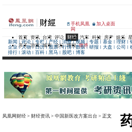
手机凤凰
加入桌面
网
财经
首页
资讯
台湾
评论
汽车
科技
房产
娱乐
新闻
评论
专栏
产经
消费
视频
专题
基金
理财
亲子
游戏
城市
论坛
博报
微博
企业
人物
日历
股票
行情
数据
研报
大盘
公司
排行
滚动
百科
黑马
股吧
博客
凤凰网财经
>
财经资讯
>
中国新医改方案出台
> 正文