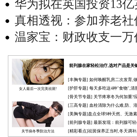
华为拟在英国投资13亿英
真相透视：参加养老社
温家宝：财政收支一万
前列腺在家轻松治疗,选对产品是关
[
丰胸专题
] 如何唤醒乳房二次发育,
[
护肝专题
] 每天多吃这4种"食物",
女人最后一次完美祛斑!
[骨关节专题] 关节疼寒冬为何加重?
[
三高专题
] 血栓清除为什么难,防、
[
美胸专题
]盘点全球9种天然、无激
[
前列腺专题
] 最新发现：前列腺可轻
[
精彩看点
]祛斑保养正当时,冬天调
关节病冬季防治方法