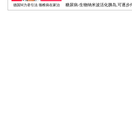
糖尿病-生物纳米波活化胰岛,可逐步
德国M力牵引法 颈椎病在家治