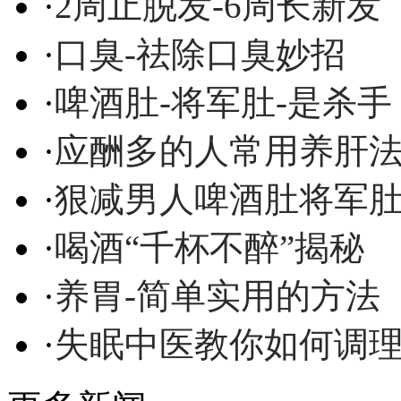
·
2周止脱发-6周长新发
·
口臭-祛除口臭妙招
·
啤酒肚-将军肚-是杀手
·
应酬多的人常用养肝
·
狠减男人啤酒肚将军
·
喝酒“千杯不醉”揭秘
·
养胃-简单实用的方法
·
失眠中医教你如何调