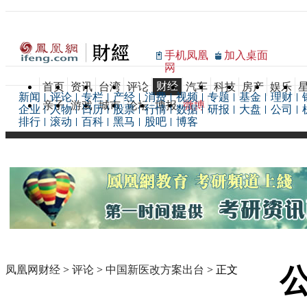
手机凤凰
加入桌面
网
财经
首页
资讯
台湾
评论
汽车
科技
房产
娱乐
新闻
评论
专栏
产经
消费
视频
专题
基金
理财
亲子
游戏
城市
论坛
博报
微博
企业
人物
日历
股票
行情
数据
研报
大盘
公司
排行
滚动
百科
黑马
股吧
博客
凤凰网财经
>
评论
>
中国新医改方案出台
> 正文