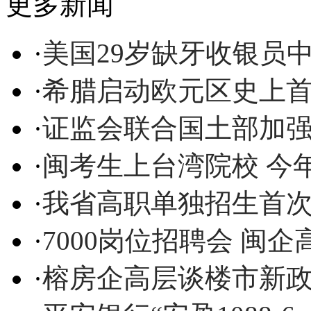
更多新闻
·
美国29岁缺牙收银员
·
希腊启动欧元区史上
·
证监会联合国土部加
·
闽考生上台湾院校 今
·
我省高职单独招生首次
·
7000岗位招聘会 闽
·
榕房企高层谈楼市新政