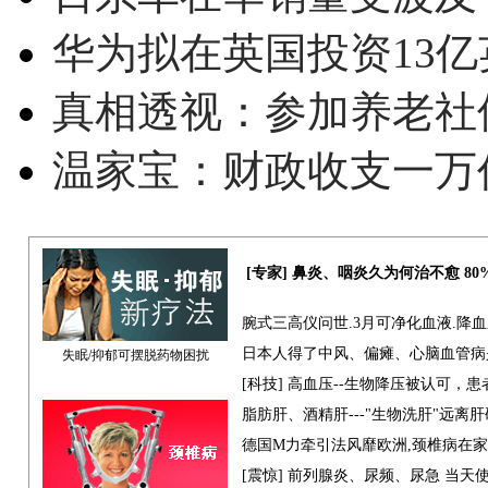
华为拟在英国投资13亿英
真相透视：参加养老社
温家宝：财政收支一万
[专家] 鼻炎、咽炎久为何治不愈 8
腕式三高仪问世.3月可净化血液.降
日本人得了中风、偏瘫、心脑血管病
失眠/抑郁可摆脱药物困扰
[科技] 高血压--生物降压被认可，
脂肪肝、酒精肝---"生物洗肝"远离
德国M力牵引法风靡欧洲,颈椎病在
[震惊] 前列腺炎、尿频、尿急 当天