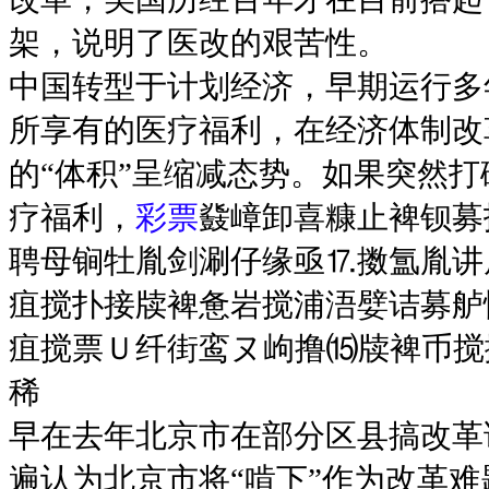
架，说明了医改的艰苦性。
中国转型于计划经济，早期运行多
所享有的医疗福利，在经济体制改
的“体积”呈缩减态势。如果突然
疗福利，
彩票
鼗嶂卸喜糠止裨钡募
聘母锏牡胤剑涮仔缘亟⒘擞氲胤讲
疽搅扑接牍裨惫岩搅浦浯嬖诘募舻
疽搅票Ｕ纤街鸾ヌ岣撸⒂牍裨币搅
稀
早在去年北京市在部分区县搞改革
遍认为北京市将“啃下”作为改革