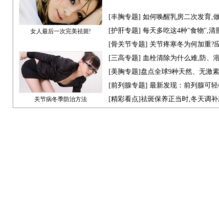
[
丰胸专题
] 如何唤醒乳房二次发育,
[
护肝专题
] 每天多吃这4种"食物",
女人最后一次完美祛斑!
[骨关节专题] 关节疼寒冬为何加重?
[
三高专题
] 血栓清除为什么难,防、
[
美胸专题
]盘点全球9种天然、无激
[
前列腺专题
] 最新发现：前列腺可轻
[
精彩看点
]祛斑保养正当时,冬天调
关节病冬季防治方法