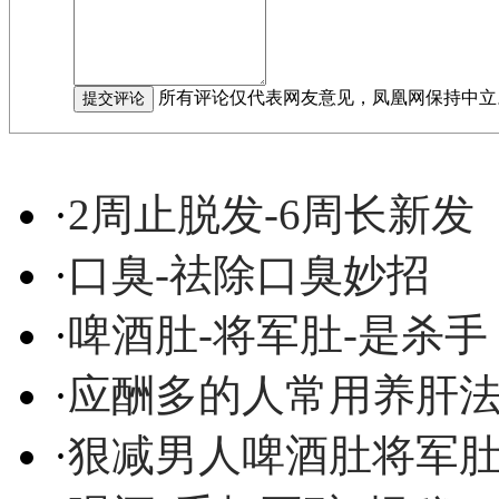
所有评论仅代表网友意见，凤凰网保持中立
·
2周止脱发-6周长新发
·
口臭-祛除口臭妙招
·
啤酒肚-将军肚-是杀手
·
应酬多的人常用养肝
·
狠减男人啤酒肚将军