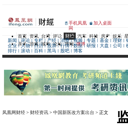
手机凤凰
加入桌面
网
财经
首页
资讯
台湾
评论
汽车
科技
房产
娱乐
新闻
评论
专栏
产经
消费
视频
专题
基金
理财
亲子
游戏
城市
论坛
博报
微博
企业
人物
日历
股票
行情
数据
研报
大盘
公司
排行
滚动
百科
黑马
股吧
博客
凤凰网财经
>
财经资讯
>
中国新医改方案出台
> 正文