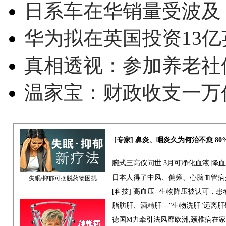
日系车在华销量受波及 
华为拟在英国投资13亿英
真相透视：参加养老社
温家宝：财政收支一万
[专家] 鼻炎、咽炎久为何治不愈 8
腕式三高仪问世.3月可净化血液.降
日本人得了中风、偏瘫、心脑血管病
失眠/抑郁可摆脱药物困扰
[科技] 高血压--生物降压被认可，
脂肪肝、酒精肝---"生物洗肝"远离
德国M力牵引法风靡欧洲,颈椎病在