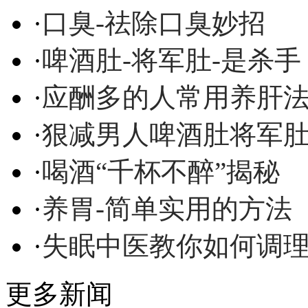
·
口臭-祛除口臭妙招
·
啤酒肚-将军肚-是杀手
·
应酬多的人常用养肝
·
狠减男人啤酒肚将军
·
喝酒“千杯不醉”揭秘
·
养胃-简单实用的方法
·
失眠中医教你如何调
更多新闻