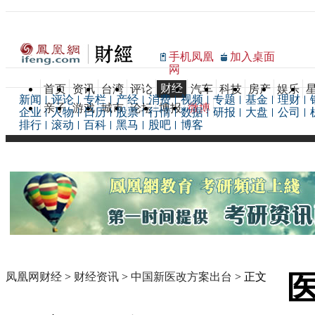
手机凤凰
加入桌面
网
财经
首页
资讯
台湾
评论
汽车
科技
房产
娱乐
新闻
评论
专栏
产经
消费
视频
专题
基金
理财
亲子
游戏
城市
论坛
博报
微博
企业
人物
日历
股票
行情
数据
研报
大盘
公司
排行
滚动
百科
黑马
股吧
博客
凤凰网财经
>
财经资讯
>
中国新医改方案出台
> 正文