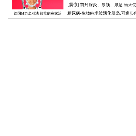
[震惊] 前列腺炎、尿频、尿急 当天
糖尿病-生物纳米波活化胰岛,可逐步
德国M力牵引法 颈椎病在家治