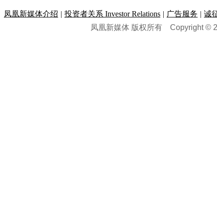
情感
|
奢侈品
|
图片
数码频道
|
笔记本
历史：
赛事
|
城市站
|
经销商
时尚品牌库
科技专题
|
探索
论坛
|
报价库
|
图片库
凤凰新媒体介绍
|
投资者关系 Investor Relations
|
广告服务
|
诚
理财：
轶闻秘档
|
历史映像室
凤凰新媒体 版权所有
Copyright © 20
健康：
历史专题
|
民间说史
城市：
基金
|
理财
|
银行
|
保险
外汇
|
期货
|
黄金
养生
|
食疗
|
心理
|
疾病
文化：
对话
|
专栏
|
城市之星
收藏
|
职场
热点
|
论坛
|
找大夫
陕西
|
河南
|
广州
|
重庆
文化时评
|
文坛往事
图库
|
百科
|
疾病查询
青岛
|
福州
|
厦门
|
宁波
房产：
人文轶闻
|
文化热点
专题
|
卡路里计算器
辽宁
|
山东
|
天津
视频
|
健康无小事
资讯
|
政策
|
市场
|
专题
教育：
旅游：
高清大图
|
豪宅
|
家居
建筑
|
风水
|
访谈
|
置业
高考
|
公务员
|
考研
百家迹忆
|
全球GO
|
专题
房企
|
曝光
|
新盘
|
公寓
育人者
|
教育投诉
游中感动
|
红酒美食
别墅
|
商业
|
旅游
|
海外
出境游
|
国内游
|
周边游
养老
|
热帖
|
宅男宅女
列国志
|
九州记
|
浮生闲
景点大全
|
高清大图