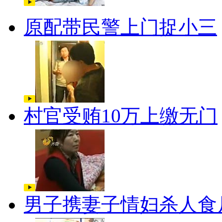
原配带民警上门捉小三
村官受贿10万上缴无门
男子携妻子情妇杀人食