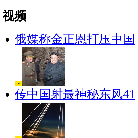
视频
俄媒称金正恩打压中国
传中国射最神秘东风41