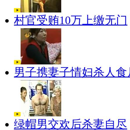
村官受贿10万上缴无门
男子携妻子情妇杀人食
绿帽男交欢后杀妻自尽