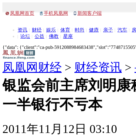
凤凰网首页
手机凤凰网
新闻客户端
资讯
财经
娱乐
体育
时尚
健康
亲子
汽车
论坛
公益
佛教
星座
{"data": {"client":"ca-pub-5912088984683438","slot":"7748715505"},
凤凰网财经
>
财经资讯
>
银监会前主席刘明康
一半银行不亏本
2011年11月12日 03:10