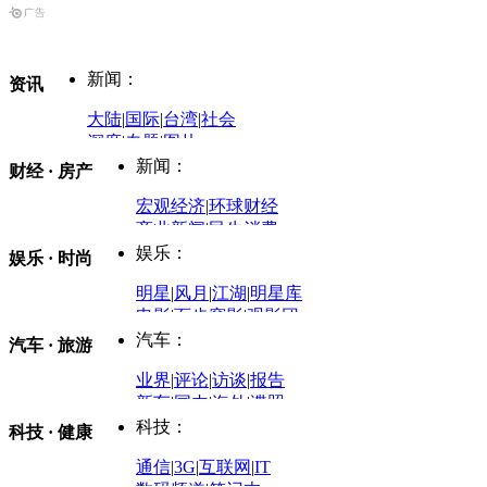
新闻：
资讯
大陆
|
国际
|
台湾
|
社会
深度
|
专题
|
图片
中国政要资料库
新闻：
财经 · 房产
评论：
宏观经济
|
环球财经
商业新闻
|
民生消费
时事开讲
娱乐：
娱乐 · 时尚
评论：
军事：
明星
|
风月
|
江湖
|
明星库
商业评论
|
宏观分析
电影
|
百步穿影
|
观影团
防务观察
|
防务写真
金融观察
|
财知道
星座
|
塔罗
|
演出
汽车：
汽车 · 旅游
中国军情
|
环球军情
外媒视角
凤凰网·非常道
|
星光邦
业界
|
评论
|
访谈
|
报告
体育：
股票：
时尚：
新车
|
国内
|
海外
|
谍照
购车
|
导购
|
试驾
|
图解
科技：
NBA
|
CBA
|
大局观
科技 · 健康
炒股大赛
|
图解资金流向
时装
|
美容
|
美体
|
论坛
文化
|
人文
|
酷车
|
游记
中超
|
国际足球
|
图片
投资观察
|
龙虎榜点评
化妆品库
|
试用中心
通信
|
3G
|
互联网
|
IT
用车
|
专栏
|
二手车
黑马追踪
|
明星分析师