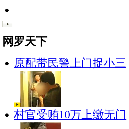
网罗天下
原配带民警上门捉小三
村官受贿10万上缴无门