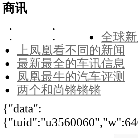
商讯
全球新
上凤凰看不同的新闻
最新最全的车讯信息
凤凰最牛的汽车评测
两个和尚锵锵锵
{"data":
{"tuid":"u3560060","w":640