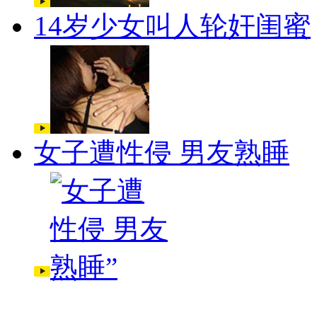
14岁少女叫人轮奸闺蜜
女子遭性侵 男友熟睡