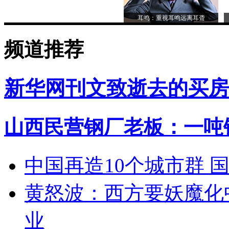
耳鸣：重视耳鸣远离耳聋
频道推荐
新华网刊文致逝去的买房
山西民营钢厂老板：一吨钢
中国再造10个城市群 
黄怒波：西方要妖魔化
业