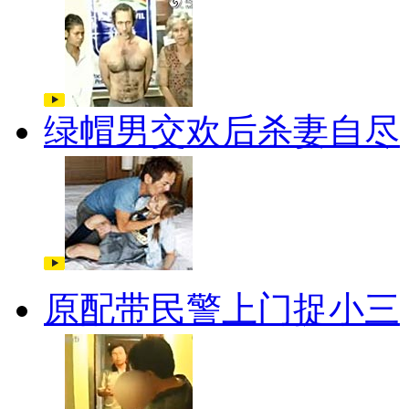
绿帽男交欢后杀妻自尽
原配带民警上门捉小三