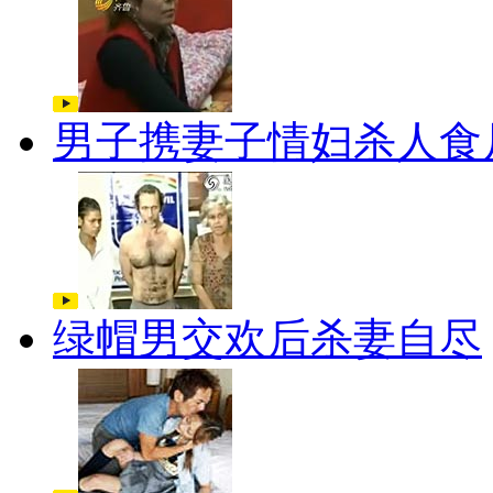
男子携妻子情妇杀人食
绿帽男交欢后杀妻自尽