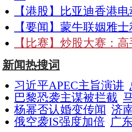
【港股】
比亚迪香港电
【要闻】
蒙牛联姻雅士
【比赛】
炒股大赛：高手
新闻热搜词
习近平APEC主旨演讲
巴黎恐袭主谋被拦截
杨幂否认婚变传闻
济
俄空袭IS强度加倍
广东