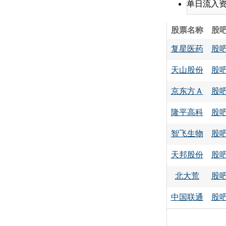
单日流入
股票名称
股
复星医药
股
天山股份
股
京东方Ａ
股
隆平高科
股
智飞生物
股
天邦股份
股
北大荒
股
中国联通
股