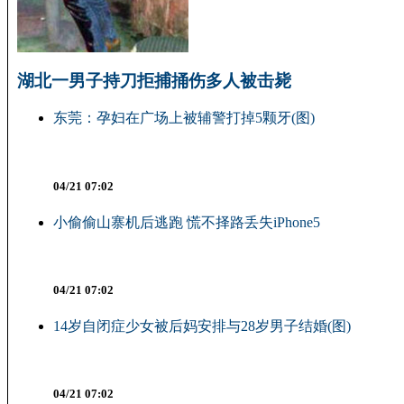
湖北一男子持刀拒捕捅伤多人被击毙
东莞：孕妇在广场上被辅警打掉5颗牙(图)
04/21 07:02
小偷偷山寨机后逃跑 慌不择路丢失iPhone5
04/21 07:02
14岁自闭症少女被后妈安排与28岁男子结婚(图)
04/21 07:02