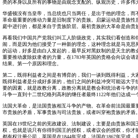
类的本身以及所有的事物是由观念支配的。纵观历史，许多伟
华盛顿没有当皇帝，当总统也只当两任，是出于他的理念，而
革命最重要的推动力量是旧制度下的贵族。启蒙运动是贵族性质
庭中进行的，都是来自于贵族阶层。最初贵族的大革命是由贵
再看我们中国共产党我们叫工人阶级政党，其实我们看创造和
闹，而是因为他们接受了一种新的理念，这种理念就是马克思
的运动，好多是由白人发起的，最早反对黑奴制的是天主的教会。
重要推动废除奴隶者的力量，在1783年英国的贵格会向议会
结果。第一个原因和理念。
第二，既得利益者之间是有博弈的，我们一谈到既得利益，大
既得利益者是分成好多派的，他们之间的利益冲突可能远大于
要的因素，就是政教分离，政教分离就是教会和统治者斗争的
斗争一直到十二世纪格列高利的继任者最终1122年他们达成
法国大革命，是法国贵族相互斗争的产物。在革命前法国最重
市贵族的矛盾，军事贵族与司法贵族，或者叫穿袍贵族的矛盾
英国在19世纪之前的宪政建设、法制建设，主要是由贵族和国
权，也就是说只有你得到国王的授权，或者议会的授权，你才
都有权注册公司，英国是在1844年完成，法国在1867年完