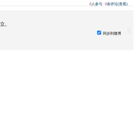
0
人参与
0
条评论(查看)
立。
同步到微博