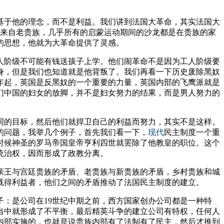
基于他的理念，而不是利益。我们讲到法国大革命，其实法国大
位来自老贵族，几乎所有的启蒙运动期间的沙龙都是在贵族的家
的思想，他就为大革命提供了灵感。
人阶级不可能有钱送孩子上学。他们闹革命不是因为工人阶级要
身，但是我们也知道就是他背叛了。我们再看一下历史废除黑奴
81年起，英国是反黑奴的一个重要的力量，英国内部的飞鹰派就是
我们中国的妇女的放脚，并不是妇女努力的结果，而是男人努力的
同的目标，然后他们就捍卫自己的利益而努力，其实不是这样。
的问题，我举几个例子，首先我们看一下，
现代
民主制度一个重
时候神圣的罗马帝国皇帝亨利四世就罢除了他教皇的职位。这个
统治权，因而形成了政教分离。
亲王与宫廷贵族的矛盾、老贵族与新贵族的矛盾，乡村贵族和城
既得利益者，他们之间的矛盾推动了法国民主制度的建立。
子：是公司在19世纪中期之前，西方国家创办公司都是一种特
当中就形成了不平衡，最后精英斗争的建立公司有特权，任何人
贵族内部实施的，也就是说贵族内部有了法制有了民主，然后才推到