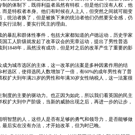
专制的体制下，既得利益者虽然有特权，但是他们没有人权，他
，而是特权者本身。他们有时候在人上人，但突然之间就可能变
后，统治者换了，但是被换下来的统治者他们仍然要安全感，仍
要实行法制，要实行民主的理由。
持续的暴乱和群体性事件，包括大家都知道的卢德运动，历史学家
，英国工人阶级就发起了改革议会的宪章运动，提出了男性普选
到1848年，虽然没有成功，但是对之后的改革产生了重要的影
人大众成为城市选区的主体，这一改革的法案是多种因素作用的结
乡村选区，使得选民人数增加了一倍，有60%的成年男性有了普
权扩大到年满21岁的男性和年满30岁女性纳税人，这一法案很
。
主制度的主要的驱动力。也正因为如此，所以我们看英国的民主
选举权扩大到中产阶级，当新的威胁出现之后，再进一步的让步，
聪明智慧的人，这些人是否有足够的勇气和领导力，是否能够做
，最后实在没有办法，才开始改革，但为时已晚。