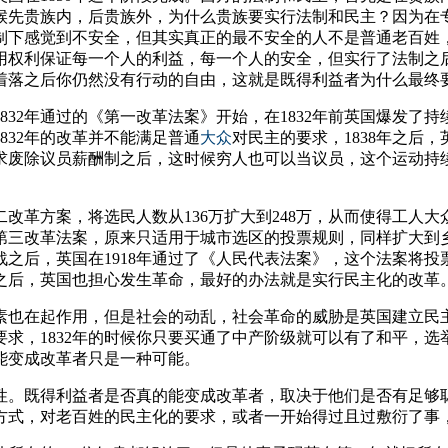
候先贵族内，后贵族外，为什么贵族要实行法制和民主？因为在
制下感觉到不安全，但其实真正的最不安全的人不是普通老百姓
用权利保证每一个人的利益，每一个人的安全，但实行了法制之
着落之后你仍然没有行动的自由，这就是既得利益者为什么最终
832年通过的《第一改革法案》开始，在1832年前英国爆发了
832年的改革并不能满足普通
大众
对民主的要求，1838年之后
废除议员薪酬制之后，这时候穷人也可以当议员，这个运动持续
二改革方案，将选民人数从136万扩大到248万，从而使得工
过第三改革法案，原来只适用于城市选区的投票规则，同样扩大到
之后，英国在1918年通过了《人民代表法案》，这个法案将投票
之后，英国也担心发生革命，最好的办法就是实行民主化的改革
素也在起作用，但是社会的动乱，社会革命的威胁是英国建立民
求，1832年的时候你只要买通了中产阶级就可以有了和平，
可能变成改革者只是一种可能。
性。既得利益者是否真的能变成改革者，取决于他们是否有足够
方式，对老百姓的民主化的要求，或者一开始得过且过敷衍了事