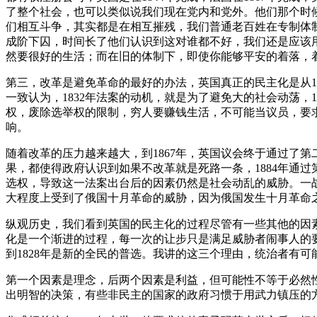
了整个社会，也可以类似说我们现在党内和党外。他们那个时
们相互斗争，其实都是在相互摧残，我们普通老百姓在专制体
成阶下囚，时间长了他们认识到这对谁都不好，我们还是应该
然要很好的生活；而在旧的体制下，即使你能够平安的着落，
第三，改革是避免革命的最好的办法，英国真正的民主化是从1
一致认为，1832年法案的动机，就是为了避免大的社会动荡，1
权，废除选举权的限制，穷人要赚钱生活，不可能当议员，要求
响。
随着改革的压力越来越大，到1867年，英国议会终于通过了第
果，都使得政府认识到如果不改革就是死路一条，1884年通
选权，导致这一法案出台后的因素仍然是社会动乱的威胁。一战
大程度上受到了俄国十月革命的威胁，因为俄国发生十月革命
纵观历史，我们看到英国的民主化的过程尽管有一些其他的因
化是一个渐进的过程，每一次的让步只是满足威胁者闹事人的要
到1828年是新的全民的普选。我讲的这三个理由，统治者有
第一个因素是理念，后两个因素是利益，但可能性不等于必然
出明智的决策，有些非民主的国家的政府习惯于用武力镇压的