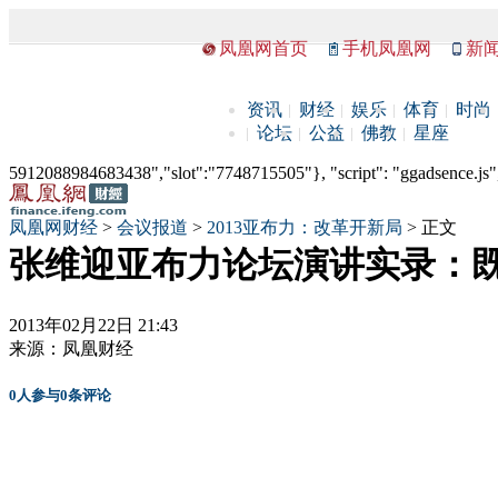
凤凰网首页
手机凤凰网
新
资讯
财经
娱乐
体育
时尚
论坛
公益
佛教
星座
5912088984683438","slot":"7748715505"}, "script": "ggadsence.js",
凤凰网财经
>
会议报道
>
2013亚布力：改革开新局
> 正文
张维迎亚布力论坛演讲实录：
2013年02月22日 21:43
来源：
凤凰财经
0
人参与
0
条评论