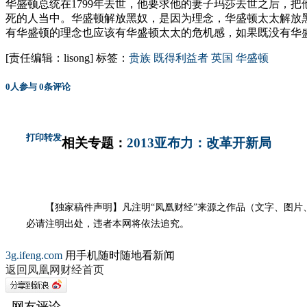
华盛顿总统在1799年去世，他要求他的妻子玛莎去世之后，
死的人当中。华盛顿解放黑奴，是因为理念，华盛顿太太解放
有华盛顿的理念也应该有华盛顿太太的危机感，如果既没有华
[责任编辑：lisong]
标签：
贵族
既得利益者
英国
华盛顿
0
人参与
0
条评论
打印
转发
相关专题：
2013亚布力：改革开新局
【独家稿件声明】凡注明“凤凰财经”来源之作品（文字、图片、
必请注明出处，违者本网将依法追究。
3g.ifeng.com
用手机随时随地看新闻
返回凤凰网财经首页
网友评论