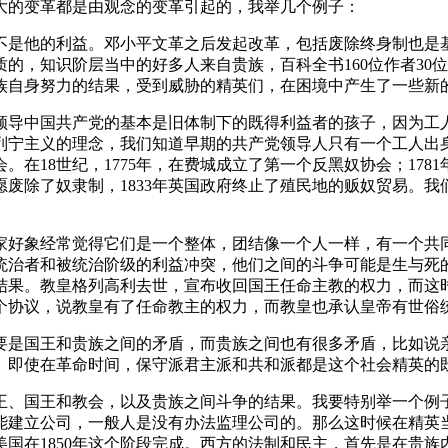
大的变革都是由观念的变革引起的，我举几个例子：
不是他的利益。邓小平文革之后发起改革，包括废除终身制也是
的，知识阶层当中的好多人来自贵族，百科全书160位作者30
族自身努力的结果，受到威胁的精英们，在困境中产生了一些新
领导中国共产党的基本是旧体制下的既得利益者的孩子，因为工
列宁主义的理念，我们知道早期的共产党领导人只有一个工人出
在18世纪，1775年，在费城成立了第一个反黑奴协会；17
请愿废除了奴隶制，1833年英国政府终止了殖民地的贩奴贸易。
家好象经常觉得它们是一个整体，团结像一个人一样，有一个共
统治者和被统治阶级的利益冲突，他们之间的斗争可能是生与死
结果。教皇格列高利去世，宣布收回国王任命主教的权力，而这
一个协议，说教皇有了任命教主的权力，而教皇也承认皇帝有世俗
要是国王和贵族之间的矛盾，而贵族之间也有很多矛盾，比如说
。即使在革命时间，保守派君主派和共和派都是这个社会精英的
王、国王和教会，以及贵族之间斗争的结果。我要特别举一个例
能建立公司，一般人是没有办法监理公司的。那么这时候在精英
成，美国在1850年这个阶段完成。西方的法制和民主，首先是在