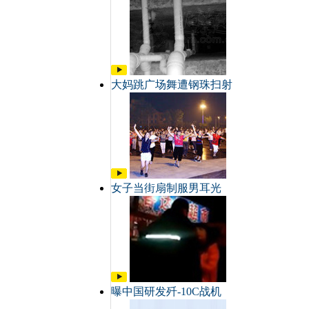
大妈跳广场舞遭钢珠扫射
女子当街扇制服男耳光
曝中国研发歼-10C战机