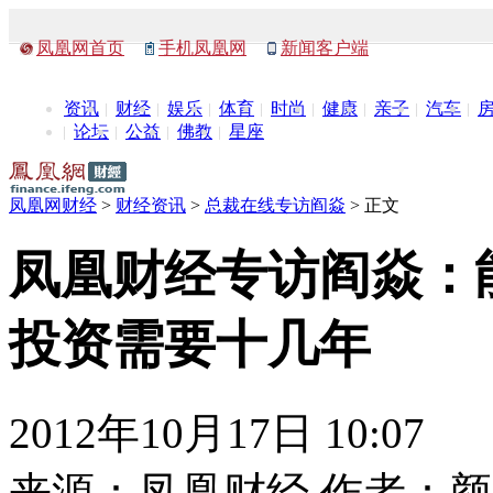
凤凰网首页
手机凤凰网
新闻客户端
资讯
财经
娱乐
体育
时尚
健康
亲子
汽车
论坛
公益
佛教
星座
凤凰网财经
>
财经资讯
>
总裁在线专访阎焱
> 正文
凤凰财经专访阎焱：
投资需要十几年
2012年10月17日 10:07
来源：
凤凰财经
作者：
颜